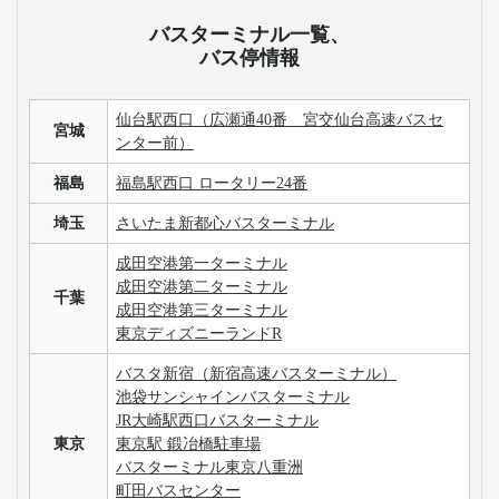
バスターミナル一覧、
バス停情報
仙台駅西口（広瀬通40番 宮交仙台高速バスセ
宮城
ンター前）
福島
福島駅西口 ロータリー24番
埼玉
さいたま新都心バスターミナル
成田空港第一ターミナル
成田空港第二ターミナル
千葉
成田空港第三ターミナル
東京ディズニーランドR
バスタ新宿（新宿高速バスターミナル）
池袋サンシャインバスターミナル
JR大崎駅西口バスターミナル
東京
東京駅 鍛冶橋駐車場
バスターミナル東京八重洲
町田バスセンター