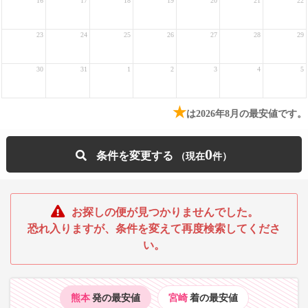
16
17
18
19
20
21
22
23
24
25
26
27
28
29
30
31
1
2
3
4
5
★
は2026年8月の最安値です。
0
条件を変更する
お探しの便が見つかりませんでした。
恐れ入りますが、条件を変えて再度検索してくださ
い。
熊本
発の最安値
宮崎
着の最安値