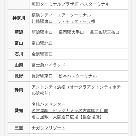
町田ターミナルプラザ1F バスターミナル
横浜シティ・エア・ターミナル
神奈川
川崎駅東口 ラ・チッタデッラ横
新潟
新潟駅南口
長岡駅大手口
燕三条駅三条口
富山
富山駅北口
石川
金沢駅西口
山梨
富士急ハイランド
長野
長野駅東口
松本バスターミナル
アクトシティ浜松（オークラアクトシティホテ
静岡
ル浜松前）
名鉄バスセンター
愛知
名古屋駅 ビックカメラ名古屋駅西店前
名古屋駅 太閤通口広場【集合場所】
三重
ナガシマリゾート