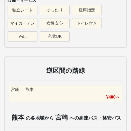
設備・サービス
独立シート
ゆったり
座席指定
マイカーテン
女性安心
トイレ付き
WiFi
充電OK
逆区間の路線
宮崎
→
熊本
¥
400
～
熊本
宮崎
の各地域から
への高速バス・格安バス