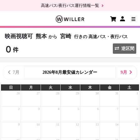
高速バス/夜行バス運行情報一覧
映画視聴可
熊本
宮崎
から
行きの
高速バス・夜行バス
逆区間
7月
2026年8月最安値カレンダー
9月
日
月
火
水
木
金
土
26
27
28
29
30
31
1
2
3
4
5
6
7
8
9
10
11
12
13
14
15