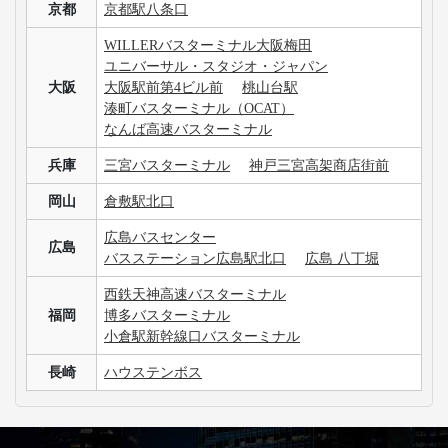
京都
京都駅八条口
WILLERバスターミナル大阪梅田
ユニバーサル・スタジオ・ジャパン
大阪
大阪駅前第4ビル前
桃山台駅
湊町バスターミナル（OCAT）
なんば高速バスターミナル
兵庫
三宮バスターミナル
神戸三宮高架商店街前
岡山
倉敷駅北口
広島バスセンター
広島
バスステーション広島駅北口
広島 八丁堀
西鉄天神高速バスターミナル
福岡
博多バスターミナル
小倉駅新幹線口バスターミナル
長崎
ハウステンボス