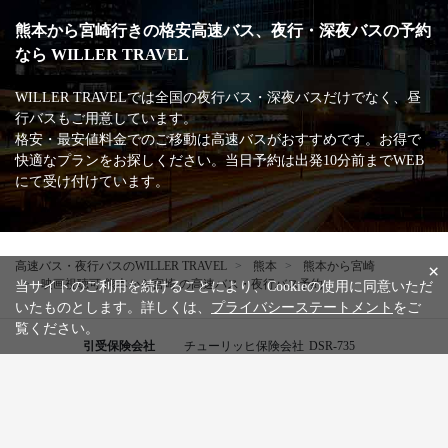
熊本から宮崎行きの格安高速バス、夜行・深夜バスの予約
なら WILLER TRAVEL
WILLER TRAVELでは全国の夜行バス・深夜バスだけでなく、昼
行バスもご用意しています。
格安・最安値料金でのご移動は高速バスがおすすめです。お得で
快適なプランをお探しください。当日予約は出発10分前までWEB
にて受け付けています。
高速バス・夜行バスのWILLER TRAVEL
熊本
熊本から宮崎
×
映画視聴可 熊本から宮崎 の高速バス・夜行バス予約
当サイトのご利用を続けることにより、Cookieの使用に同意いただ
いたものとします。詳しくは、
プライバシーステートメント
をご
覧ください。
引受保険会社
チューリッヒ保険会社
DSR-735
WILLER公式SNSアカウント