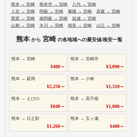
熊本
→
宮崎
熊本市
→
宮崎
八代
→
宮崎
人吉
→
宮崎
阿蘇
→
宮崎
菊陽
→
宮崎
高森
→
宮崎
西原
→
宮崎
南阿蘇
→
宮崎
益城
→
宮崎
山都
→
宮崎
氷川
→
宮崎
相良
→
宮崎
山江
→
宮崎
熊本
宮崎
から
の各地域への最安値/格安一覧
熊本
→
宮崎
熊本
→
宮崎市
¥
400
～
¥
3,090
～
熊本
→
延岡
熊本
→
小林
¥
2,250
～
¥
1,310
～
熊本
→
えびの
熊本
→
高千穂
¥
840
～
¥
1,000
～
熊本
→
日之影
熊本
→
五ヶ瀬
¥
1,260
～
¥
400
～