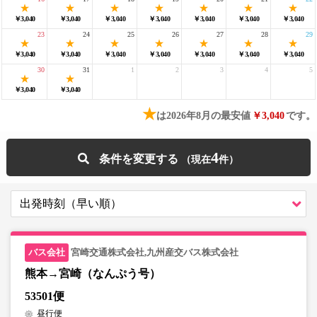
￥3,040
￥3,040
￥3,040
￥3,040
￥3,040
￥3,040
￥3,040
23
24
25
26
27
28
29
￥3,040
￥3,040
￥3,040
￥3,040
￥3,040
￥3,040
￥3,040
30
31
1
2
3
4
5
￥3,040
￥3,040
★
は2026年8月の最安値
￥3,040
です。
4
条件を変更する
宮崎交通株式会社,九州産交バス株式会社
熊本→宮崎（なんぷう号）
53501便
昼行便