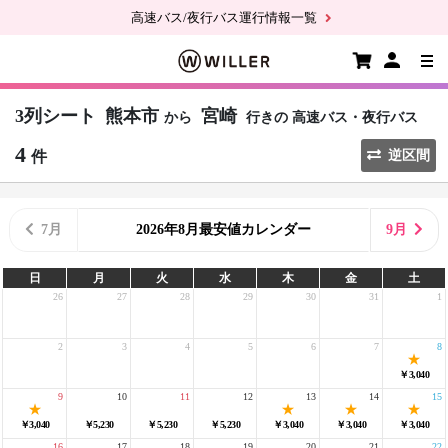
高速バス/夜行バス運行情報一覧
3列シート
熊本市
宮崎
から
行きの
高速バス・夜行バス
4
件
逆区間
7月
2026年8月最安値カレンダー
9月
日
月
火
水
木
金
土
26
27
28
29
30
31
1
2
3
4
5
6
7
8
￥3,040
9
10
11
12
13
14
15
￥3,040
￥5,230
￥5,230
￥5,230
￥3,040
￥3,040
￥3,040
16
17
18
19
20
21
22