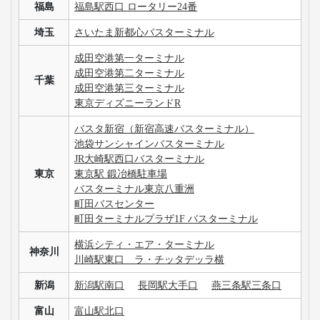
福島
福島駅西口 ロータリー24番
埼玉
さいたま新都心バスターミナル
成田空港第一ターミナル
成田空港第二ターミナル
千葉
成田空港第三ターミナル
東京ディズニーランドR
バスタ新宿（新宿高速バスターミナル）
池袋サンシャインバスターミナル
JR大崎駅西口バスターミナル
東京
東京駅 鍛冶橋駐車場
バスターミナル東京八重洲
町田バスセンター
町田ターミナルプラザ1F バスターミナル
横浜シティ・エア・ターミナル
神奈川
川崎駅東口 ラ・チッタデッラ横
新潟
新潟駅南口
長岡駅大手口
燕三条駅三条口
富山
富山駅北口