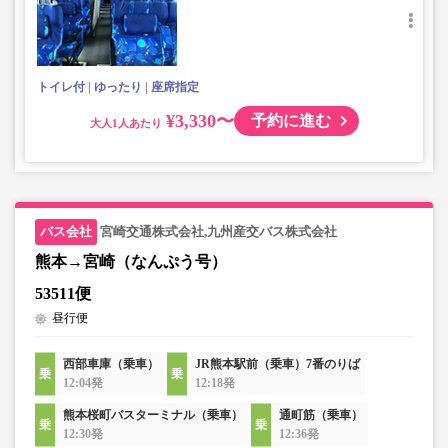
トイレ付
ゆったり
座席指定
¥3,330〜
予約に進む
大人
宮崎交通株式会社,九州産交バス株式会社
熊本→宮崎（なんぷう号）
53511便
昼行便
西部車庫（乗車）
JR熊本駅前（乗車）7番のりば
12:04発
12:18発
熊本桜町バスターミナル（乗車）
通町筋（乗車）
12:30発
12:36発