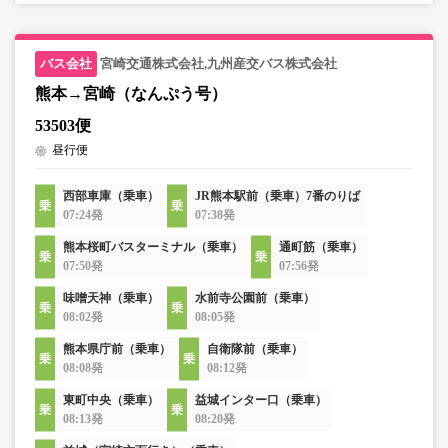
宮崎交通株式会社,九州産交バス株式会社
熊本→宮崎（なんぷう号）
53503便
昼行便
西部車庫（乗車）
JR熊本駅前（乗車）7番のりば
07:24発
07:38発
熊本桜町バスターミナル（乗車）
通町筋（乗車）
07:50発
07:56発
味噌天神（乗車）
水前寺公園前（乗車）
08:02発
08:05発
熊本県庁前（乗車）
自衛隊前（乗車）
08:08発
08:12発
東町中央（乗車）
益城インター口（乗車）
08:13発
08:20発