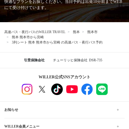
快適なプランをお探しください。当日予約は出発10分前までWEB
にて受け付けています。
高速バス・夜行バスのWILLER TRAVEL
熊本
熊本市
熊本 熊本市から宮崎
3列シート 熊本 熊本市から宮崎 の高速バス・夜行バス予約
引受保険会社
チューリッヒ保険会社
DSR-735
WILLER公式SNSアカウント
お知らせ
WILLER会員メニュー