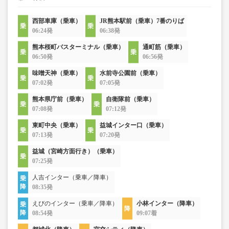
西部車庫（乗車）
JR熊本駅前（乗車）7番のりば
06:24発
06:38発
熊本桜町バスターミナル（乗車）
通町筋（乗車）
06:50発
06:56発
味噌天神（乗車）
水前寺公園前（乗車）
07:02発
07:05発
熊本県庁前（乗車）
自衛隊前（乗車）
07:08発
07:12発
東町中央（乗車）
益城インター口（乗車）
07:13発
07:20発
益城（宮崎方面行き）（乗車）
07:25発
人吉インター（乗車／降車）
08:35発
えびのインター（乗車／降車）
小林インター（降車）
08:54発
09:07着