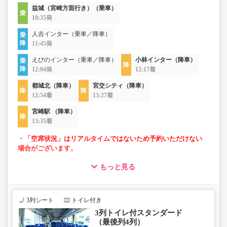
益城（宮崎方面行き）（乗車）
10:35発
人吉インター（乗車／降車）
11:45発
えびのインター（乗車／降車）
小林インター（降車）
12:04発
12:17着
都城北（降車）
宮交シティ（降車）
12:54着
13:27着
宮崎駅 （降車）
13:35着
・「空席状況」はリアルタイムではないため予約いただけない
場合がございます。
もっと見る
・車内トイレ完備で長旅でも安心。※車両により異なりま
す。
・3列シートでゆったり快適なバス旅を。（最後尾は4列）
・車内は常時換気し、清掃・除菌を徹底。
3列シート
トイレ付き
3列トイレ付スタンダード
（最後列4列）