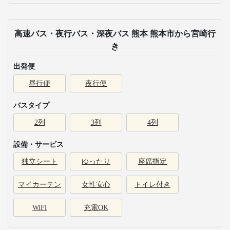
高速バス・夜行バス・深夜バス 熊本 熊本市から宮崎行
き
出発便
昼行便
夜行便
バスタイプ
2列
3列
4列
設備・サービス
独立シート
ゆったり
座席指定
マイカーテン
女性安心
トイレ付き
WiFi
充電OK