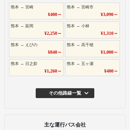
熊本
→
宮崎
熊本
→
宮崎市
¥
400
～
¥
3,090
～
熊本
→
延岡
熊本
→
小林
¥
2,250
～
¥
1,310
～
熊本
→
えびの
熊本
→
高千穂
¥
840
～
¥
1,000
～
熊本
→
日之影
熊本
→
五ヶ瀬
¥
1,260
～
¥
400
～
その他路線一覧
主な運行バス会社