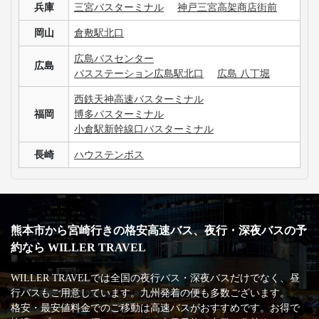
兵庫
三宮バスターミナル
神戸三宮高架商店街前
岡山
倉敷駅北口
広島バスセンター
広島
バスステーション広島駅北口
広島 八丁堀
西鉄天神高速バスターミナル
福岡
博多バスターミナル
小倉駅新幹線口バスターミナル
長崎
ハウステンボス
熊本市から宮崎行きの格安高速バス、夜行・深夜バスの予
約なら WILLER TRAVEL
WILLER TRAVELでは全国の夜行バス・深夜バスだけでなく、昼
行バスもご用意しています。九州発着の便も多数ございます。
格安・最安値料金でのご移動は高速バスがおすすめです。お得で