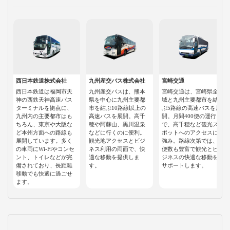
西日本鉄道株式会社
九州産交バス株式会社
宮崎交通
西日本鉄道は福岡市天
九州産交バスは、熊本
宮崎交通は、宮崎県全
神の西鉄天神高速バス
県を中心に九州主要都
域と九州主要都市を結
ターミナルを拠点に、
市を結ぶ10路線以上の
ぶ5路線の高速バスを展
九州内の主要都市はも
高速バスを展開。高千
開。月間400便の運行
ちろん、東京や大阪な
穂や阿蘇山、黒川温泉
で、高千穂など観光ス
ど本州方面への路線も
などに行くのに便利。
ポットへのアクセスに
展開しています。多く
観光地アクセスとビジ
強み。路線次第では、
の車両にWi-Fiやコンセ
ネス利用の両面で、快
便数も豊富で観光とビ
ント、トイレなどが完
適な移動を提供しま
ジネスの快適な移動を
備されており、長距離
す。
サポートします。
移動でも快適に過ごせ
ます。