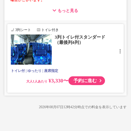
もっと見る
・車内トイレ完備で長旅でも安心。※車両により異なりま
す。
・3列シートでゆったり快適なバス旅を。（最後尾は4列）
・車内は常時換気し、清掃・除菌を徹底。
3列シート
トイレ付き
3列トイレ付スタンダード
（最後列4列）
トイレ付
ゆったり
座席指定
¥3,330〜
予約に進む
大人
2026年08月07日12時42分
時点での料金を表示しています