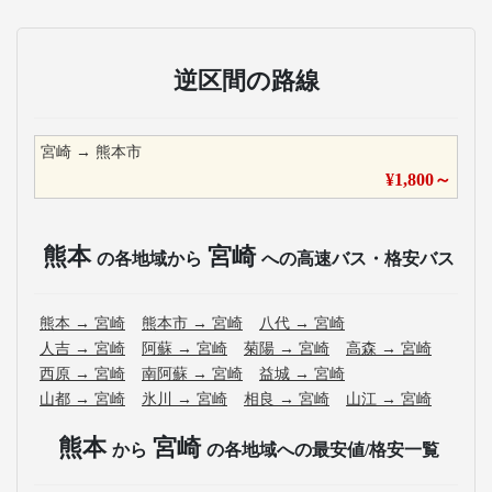
逆区間の路線
宮崎
→
熊本市
¥
1,800
～
熊本
宮崎
の各地域から
への高速バス・格安バス
熊本
→
宮崎
熊本市
→
宮崎
八代
→
宮崎
人吉
→
宮崎
阿蘇
→
宮崎
菊陽
→
宮崎
高森
→
宮崎
西原
→
宮崎
南阿蘇
→
宮崎
益城
→
宮崎
山都
→
宮崎
氷川
→
宮崎
相良
→
宮崎
山江
→
宮崎
熊本
宮崎
から
の各地域への最安値/格安一覧