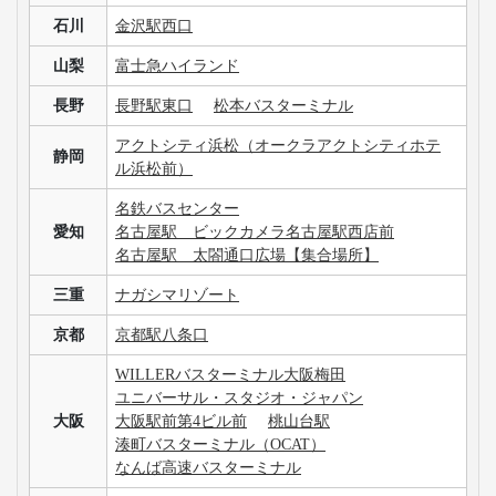
石川
金沢駅西口
山梨
富士急ハイランド
長野
長野駅東口
松本バスターミナル
アクトシティ浜松（オークラアクトシティホテ
静岡
ル浜松前）
名鉄バスセンター
愛知
名古屋駅 ビックカメラ名古屋駅西店前
名古屋駅 太閤通口広場【集合場所】
三重
ナガシマリゾート
京都
京都駅八条口
WILLERバスターミナル大阪梅田
ユニバーサル・スタジオ・ジャパン
大阪
大阪駅前第4ビル前
桃山台駅
湊町バスターミナル（OCAT）
なんば高速バスターミナル