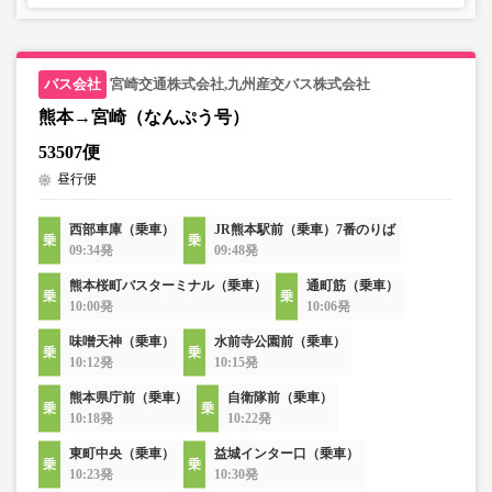
宮崎交通株式会社,九州産交バス株式会社
熊本→宮崎（なんぷう号）
53507便
昼行便
西部車庫（乗車）
JR熊本駅前（乗車）7番のりば
09:34発
09:48発
熊本桜町バスターミナル（乗車）
通町筋（乗車）
10:00発
10:06発
味噌天神（乗車）
水前寺公園前（乗車）
10:12発
10:15発
熊本県庁前（乗車）
自衛隊前（乗車）
10:18発
10:22発
東町中央（乗車）
益城インター口（乗車）
10:23発
10:30発