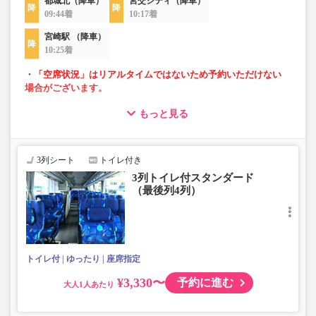
都城北（降車）
宮交シティ（降車）
09:44着
10:17着
宮崎駅 （降車）
10:25着
・「空席状況」はリアルタイムではないため予約いただけない
場合がございます。
もっと見る
・車内トイレ完備で長旅でも安心。※車両により異なりま
す。
・3列シートでゆったり快適なバス旅を。（最後尾は4列）
・車内は常時換気し、清掃・除菌を徹底。
3列シート
トイレ付き
3列トイレ付スタンダード
（最後列4列）
トイレ付
ゆったり
座席指定
¥3,330〜
予約に進む
大人