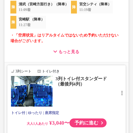
清武（宮崎方面行き）（降車）
宮交シティ（降車）
11:09着
11:19着
宮崎駅 （降車）
11:27着
・「空席状況」はリアルタイムではないため予約いただけない
場合がございます。
もっと見る
・車内トイレ完備で長旅でも安心。※車両により異なりま
す。
・3列シートでゆったり快適なバス旅を。（最後尾は4列）
・車内は常時換気し、清掃・除菌を徹底。
3列シート
トイレ付き
3列トイレ付スタンダード
（最後列4列）
トイレ付
ゆったり
座席指定
¥3,040〜
予約に進む
大人