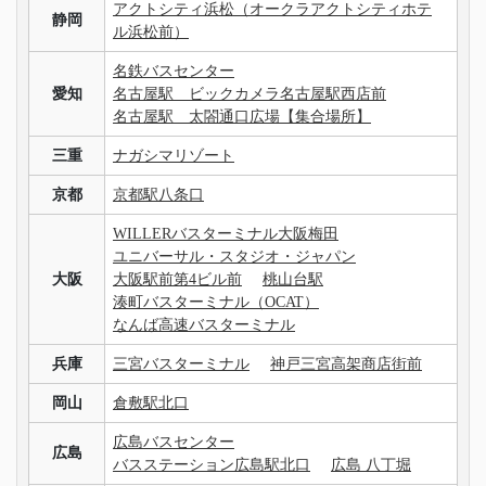
アクトシティ浜松（オークラアクトシティホテ
静岡
ル浜松前）
名鉄バスセンター
愛知
名古屋駅 ビックカメラ名古屋駅西店前
名古屋駅 太閤通口広場【集合場所】
三重
ナガシマリゾート
京都
京都駅八条口
WILLERバスターミナル大阪梅田
ユニバーサル・スタジオ・ジャパン
大阪
大阪駅前第4ビル前
桃山台駅
湊町バスターミナル（OCAT）
なんば高速バスターミナル
兵庫
三宮バスターミナル
神戸三宮高架商店街前
岡山
倉敷駅北口
広島バスセンター
広島
バスステーション広島駅北口
広島 八丁堀