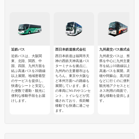
近鉄バス
西日本鉄道株式会社
九州産交バス株式会社
近鉄バスは、大阪関
西日本鉄道は福岡市天
九州産交バスは、熊本
東、北陸、関西、中
神の西鉄天神高速バス
県を中心に九州主要都
国、四国、九州方面を
ターミナルを拠点に、
市を結ぶ10路線以上の
結ぶ高速バスを20路線
九州内の主要都市はも
高速バスを展開。高千
以上展開。地域密着型
ちろん、東京や大阪な
穂や阿蘇山、黒川温泉
のサービスを提供し、
ど本州方面への路線も
などに行くのに便利。
快適なシートと安定し
展開しています。多く
観光地アクセスとビジ
た便数で通勤・観光に
の車両にWi-Fiやコンセ
ネス利用の両面で、快
便利な移動手段をお届
ント、トイレなどが完
適な移動を提供しま
けします。
備されており、長距離
す。
移動でも快適に過ごせ
ます。