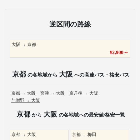
逆区間の路線
大阪
→
京都
¥
2,900
～
京都
大阪
の各地域から
への高速バス・格安バス
京都
→
大阪
宮津
→
大阪
京丹後
→
大阪
与謝野
→
大阪
京都
大阪
から
の各地域への最安値/格安一覧
京都
→
大阪
京都
→
梅田