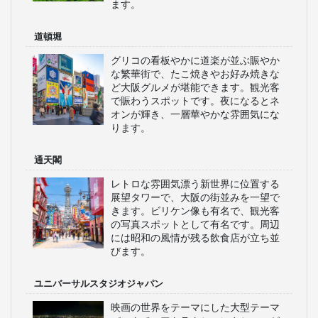
ます。
道頓堀
グリコの看板やかに道楽が並ぶ賑やか
な繁華街で、たこ焼きやお好み焼きな
ど大阪グルメが堪能できます。観光客
で賑わうスポットです。夜になるとネ
オンが輝き、一層華やかな雰囲気にな
ります。
通天閣
レトロな雰囲気漂う新世界に位置する
展望タワーで、大阪の街並みを一望で
きます。ビリケン像も有名で、観光客
の写真スポットとして有名です。周辺
には昭和の風情が残る飲食店が立ち並
びます。
ユニバーサルスタジオジャパン
映画の世界をテーマにした大型テーマ