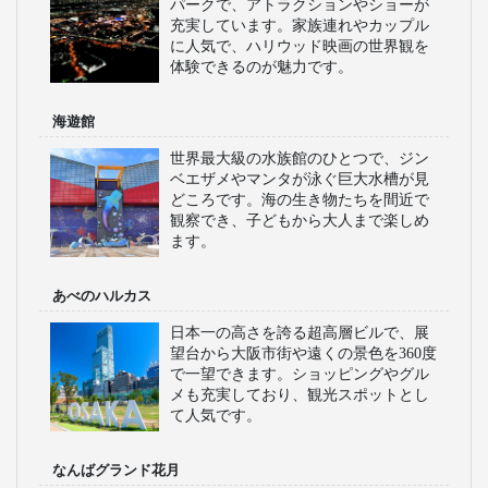
パークで、アトラクションやショーが
充実しています。家族連れやカップル
に人気で、ハリウッド映画の世界観を
体験できるのが魅力です。
海遊館
世界最大級の水族館のひとつで、ジン
ベエザメやマンタが泳ぐ巨大水槽が見
どころです。海の生き物たちを間近で
観察でき、子どもから大人まで楽しめ
ます。
あべのハルカス
日本一の高さを誇る超高層ビルで、展
望台から大阪市街や遠くの景色を360度
で一望できます。ショッピングやグル
メも充実しており、観光スポットとし
て人気です。
なんばグランド花月