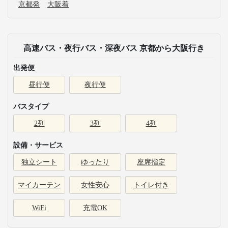
京都発
大阪着
高速バス・夜行バス・深夜バス 京都から大阪行き
出発便
昼行便
夜行便
バスタイプ
2列
3列
4列
設備・サービス
独立シート
ゆったり
座席指定
マイカーテン
女性安心
トイレ付き
WiFi
充電OK