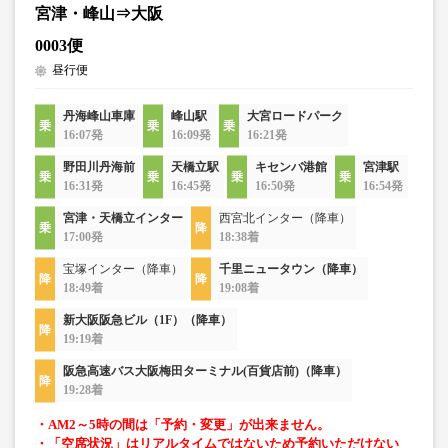
宮津・峰山⇒大阪
0003便
昼行便
丹海峰山車庫
峰山駅
大宮ロードパーク
16:07発
16:09発
16:21発
野田川丹海前
天橋立駅
キセンバ港館
宮津駅
16:31発
16:45発
16:50発
16:54発
宮津・天橋立インター
西宮北インター（降車）
17:00発
18:38着
宝塚インター（降車）
千里ニュータウン（降車）
18:49着
19:08着
新大阪阪急ビル（1F）（降車）
19:19着
阪急高速バス大阪梅田ターミナル(百貨店前)（降車）
19:28着
・AM2～5時の間は「予約・変更」が出来ません。
・「空席状況」はリアルタイムではないため予約いただけない