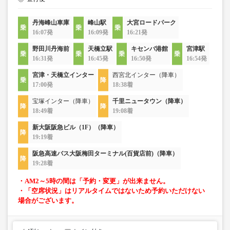
丹海峰山車庫
峰山駅
大宮ロードパーク
16:07発
16:09発
16:21発
野田川丹海前
天橋立駅
キセンバ港館
宮津駅
16:31発
16:45発
16:50発
16:54発
宮津・天橋立インター
西宮北インター（降車）
17:00発
18:38着
宝塚インター（降車）
千里ニュータウン（降車）
18:49着
19:08着
新大阪阪急ビル（1F）（降車）
19:19着
阪急高速バス大阪梅田ターミナル(百貨店前)（降車）
19:28着
・AM2～5時の間は「予約・変更」が出来ません。
・「空席状況」はリアルタイムではないため予約いただけない
場合がございます。