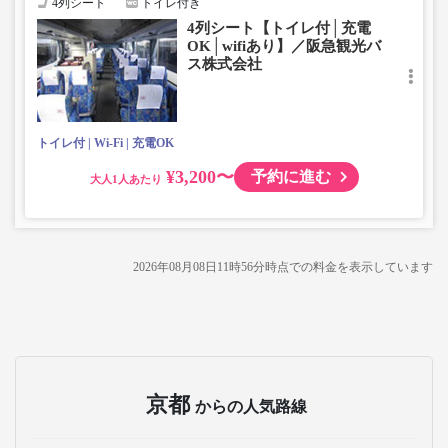
4列シート
トイレ付き
4列シート【トイレ付│充電
OK│wifiあり】／阪急観光バ
ス株式会社
トイレ付
Wi-Fi
充電OK
¥3,200〜
予約に進む
大人
2026年08月08日11時56分
時点での料金を表示しています
京都
からの人気路線