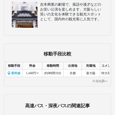
吉本興業の劇場で、落語や漫才などの
お笑い公演を楽しめます。大阪らしい
笑いの文化を体験できる観光スポット
として、国内外の観光客に人気です。
移動手段比較
移動手段
料金
移動時間
出発地
到着地
コメント
新幹線
1,440円〜
約0時間10分
京都
新大阪
特大荷物
※当社調べ
高速バス・深夜バスの関連記事