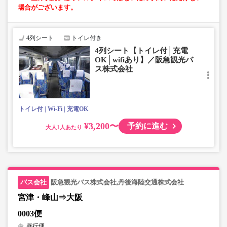
場合がございます。
4列シート
トイレ付き
4列シート【トイレ付│充電
OK│wifiあり】／阪急観光バ
ス株式会社
トイレ付
Wi-Fi
充電OK
¥3,200〜
予約に進む
大人
阪急観光バス株式会社,丹後海陸交通株式会社
宮津・峰山⇒大阪
0003便
昼行便