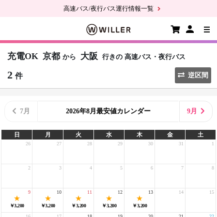
高速バス/夜行バス運行情報一覧
充電OK
京都
大阪
から
行きの
高速バス・夜行バス
2
件
逆区間
7月
2026年8月最安値カレンダー
9月
日
月
火
水
木
金
土
26
27
28
29
30
31
1
2
3
4
5
6
7
8
9
10
11
12
13
14
15
￥3,200
￥3,200
￥3,200
￥3,200
￥3,200
16
17
18
19
20
21
22