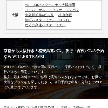
WILLERバスターミナル大阪梅田
ユニバーサル・スタジオ・ジャパン
大阪
大阪駅前第4ビル前
桃山台駅
湊町バスターミナル（OCAT）
なんば高速バスターミナル
京都から大阪行きの格安高速バス、夜行・深夜バスの予約
なら WILLER TRAVEL
WILLER TRAVELでは全国の夜行バス・深夜バスだけでなく、昼
行バスもご用意しています。
格安・最安値料金でのご移動は高速バスがおすすめです。お得で
快適なプランをお探しください。当日予約は出発10分前までWEB
にて受け付けています。
高速バス・夜行バスのWILLER TRAVEL
京都
京都から大阪