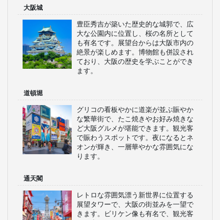
大阪城
豊臣秀吉が築いた歴史的な城郭で、広
大な公園内に位置し、桜の名所として
も有名です。展望台からは大阪市内の
絶景が楽しめます。博物館も併設され
ており、大阪の歴史を学ぶことができ
ます。
道頓堀
グリコの看板やかに道楽が並ぶ賑やか
な繁華街で、たこ焼きやお好み焼きな
ど大阪グルメが堪能できます。観光客
で賑わうスポットです。夜になるとネ
オンが輝き、一層華やかな雰囲気にな
ります。
通天閣
レトロな雰囲気漂う新世界に位置する
展望タワーで、大阪の街並みを一望で
きます。ビリケン像も有名で、観光客