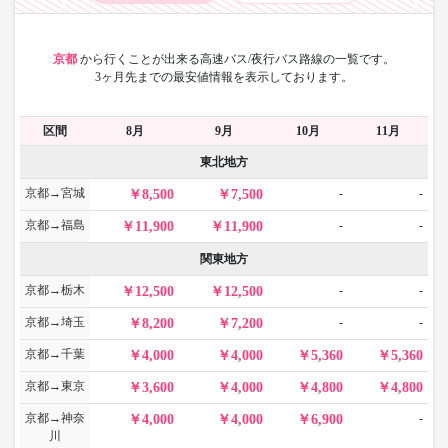
京都
から
行くことが出来る高速バス/夜行バス路線の一覧です。
3ヶ月先までの最安値情報を表示しております。
区間
8月
9月
10月
11月
東北地方
京都→宮城
-
-
8,500
7,500
京都→福島
-
-
11,900
11,900
関東地方
京都→栃木
-
-
12,500
12,500
京都→埼玉
-
-
8,200
7,200
京都→千葉
4,000
4,000
5,360
5,360
京都→東京
3,600
4,000
4,800
4,800
京都→神奈
-
4,000
4,000
6,900
川