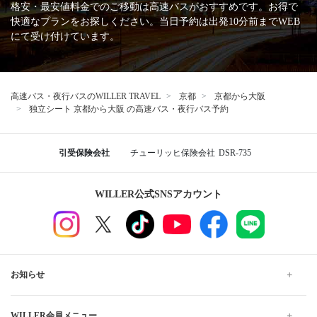
格安・最安値料金でのご移動は高速バスがおすすめです。お得で
快適なプランをお探しください。当日予約は出発10分前までWEB
にて受け付けています。
高速バス・夜行バスのWILLER TRAVEL
京都
京都から大阪
独立シート 京都から大阪 の高速バス・夜行バス予約
引受保険会社
チューリッヒ保険会社
DSR-735
WILLER公式SNSアカウント
お知らせ
WILLER会員メニュー