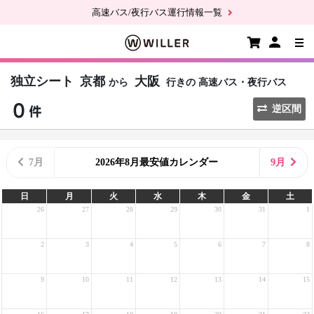
高速バス/夜行バス運行情報一覧
独立シート
京都
大阪
から
行きの
高速バス・夜行バス
逆区間
7月
2026年8月最安値カレンダー
9月
日
月
火
水
木
金
土
26
27
28
29
30
31
1
2
3
4
5
6
7
8
9
10
11
12
13
14
15