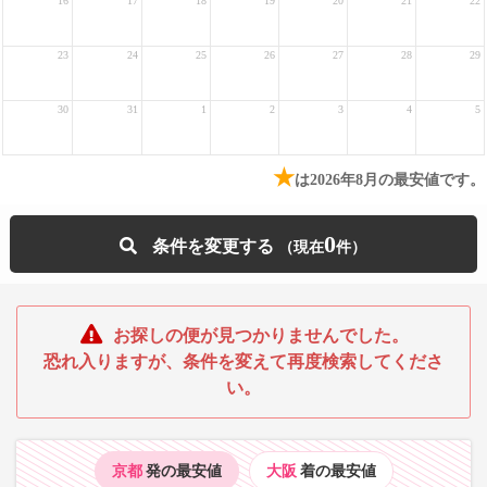
16
17
18
19
20
21
22
23
24
25
26
27
28
29
30
31
1
2
3
4
5
★
は2026年8月の最安値です。
0
条件を変更する
お探しの便が見つかりませんでした。
恐れ入りますが、条件を変えて再度検索してくださ
い。
京都
発の最安値
大阪
着の最安値