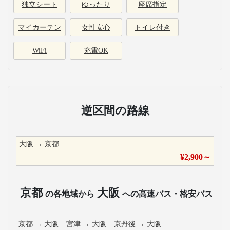
独立シート
ゆったり
座席指定
マイカーテン
女性安心
トイレ付き
WiFi
充電OK
逆区間の路線
大阪
→
京都
¥
2,900
～
京都
大阪
の各地域から
への高速バス・格安バス
京都
→
大阪
宮津
→
大阪
京丹後
→
大阪