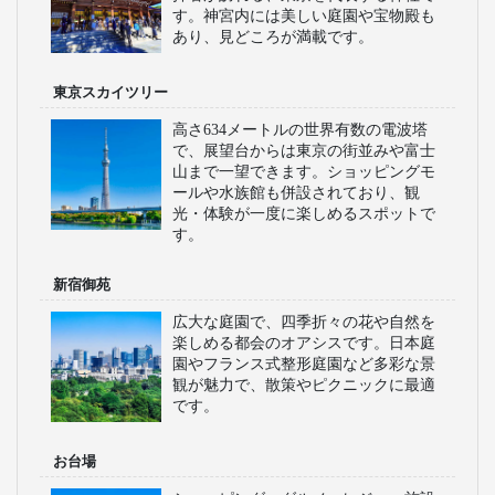
す。神宮内には美しい庭園や宝物殿も
あり、見どころが満載です。
東京スカイツリー
高さ634メートルの世界有数の電波塔
で、展望台からは東京の街並みや富士
山まで一望できます。ショッピングモ
ールや水族館も併設されており、観
光・体験が一度に楽しめるスポットで
す。
新宿御苑
広大な庭園で、四季折々の花や自然を
楽しめる都会のオアシスです。日本庭
園やフランス式整形庭園など多彩な景
観が魅力で、散策やピクニックに最適
です。
お台場