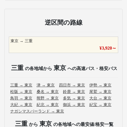
逆区間の路線
東京
→
三重
¥
3,920
～
三重
東京
の各地域から
への高速バス・格安バス
三重
→
東京
津
→
東京
四日市
→
東京
伊勢
→
東京
松阪
→
東京
桑名
→
東京
鈴鹿
→
東京
尾鷲
→
東京
鳥羽
→
東京
熊野
→
東京
多気
→
東京
大台
→
東京
大紀
→
東京
紀北
→
東京
御浜
→
東京
紀宝
→
東京
ナガシマスパーランド
→
東京
三重
東京
から
の各地域への最安値/格安一覧