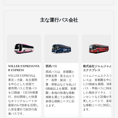
主な運行バス会社
WILLER EXPRESS/STA
西武バス
株式会社ジャムジャム
R EXPRESS
エクスプレス
西武バスは、首都圏と
WILLER EXPRESSは、
ジャムジャムエクスプ
関東近県・富士山エリ
東京～大阪、名古屋間
レスは、首都圏を中心
ア・長野・新潟・三
を中心とした全国で、
に22路線を展開。深夜
重・和歌山などを結ぶ1
都市間バスと空港バス
バス・早朝バスに特化
0路線以上を展開。首都
を22路線・1日200便運
した独自ダイヤと、コ
圏～各地の快適な移動
行。自社開発した快適
ンセントなど設備が充
体験を通じてお客様の
なオリジナルシートや
実したシートで、多様
多様な移動ニーズに応
最新のIoT技術を活用し
な移動ニーズに対応し
えます。
た安全運行で好評の高
ます。
速バスです。