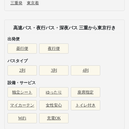
三重発
東京着
高速バス・夜行バス・深夜バス 三重から東京行き
出発便
昼行便
夜行便
バスタイプ
2列
3列
4列
設備・サービス
独立シート
ゆったり
座席指定
マイカーテン
女性安心
トイレ付き
WiFi
充電OK