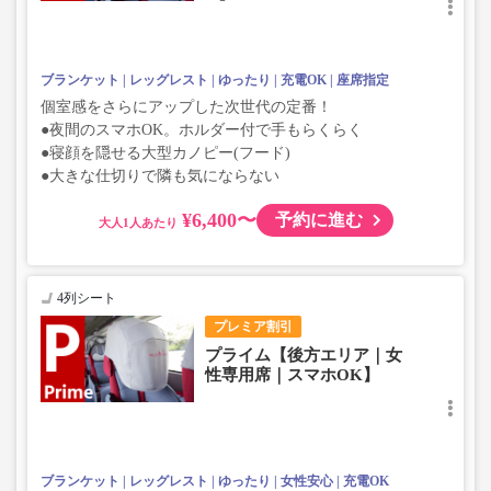
ブランケット
レッグレスト
ゆったり
充電OK
座席指定
個室感をさらにアップした次世代の定番！
●夜間のスマホOK。ホルダー付で手もらくらく
●寝顔を隠せる大型カノピー(フード)
●大きな仕切りで隣も気にならない
¥6,400〜
予約に進む
大人
4列シート
プレミア割引
プライム【後方エリア｜女
性専用席｜スマホOK】
ブランケット
レッグレスト
ゆったり
女性安心
充電OK