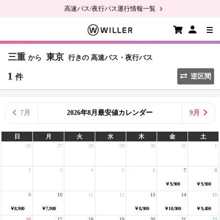
高速バス/夜行バス運行情報一覧
三重
東京
から
行きの
高速バス・夜行バス
1
件
逆区間
7月
2026年8月最安値カレンダー
9月
日
月
火
水
木
金
土
26
27
28
29
30
31
1
2
3
4
5
6
7
8
￥9,900
￥9,900
9
10
11
12
13
14
15
￥8,900
￥7,900
￥8,900
￥10,900
￥9,400
16
17
18
19
20
21
22