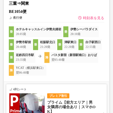
三重⇒関東
BE1054便
夜行便
時刻表を見る
ホテルキャッスルイン伊勢夫婦岩
伊勢シーパラダイス
20:05発
20:10発
伊勢市駅前
松阪駅北口
津駅東口
白子駅西口
20:40発
21:20発
22:20発
22:55発
近鉄四日市駅
バスタ新宿（新宿駅南口）おりば
23:35発
翌05:40着
YCAT（横浜駅東口）
翌06:40着
4列シート
プレミア割引
プライム【前方エリア｜男
女隣席の場合あり｜スマホO
K】