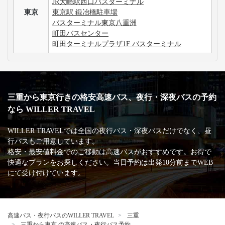
JR大崎駅西口バスターミナル
東京
東京駅 鍛冶橋駐車場
バスターミナル東京八重洲
町田バスセンター
町田ターミナルプラザ1F バスターミナル
三重から東京行きの格安高速バス、夜行・深夜バスの予約
なら WILLER TRAVEL
WILLER TRAVELでは全国の夜行バス・深夜バスだけでなく、昼
行バスもご用意しています。
格安・最安値料金でのご移動は高速バスがおすすめです。お得で
快適なプランをお探しください。当日予約は出発10分前までWEB
にて受け付けています。
高速バス・夜行バスのWILLER TRAVEL
三重
三重から東京 の高速バス・夜行バス予約