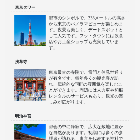
東京タワー
都市のシンボルで、333メートルの高さ
から東京のパノラマビューが楽しめま
す。夜景も美しく、デートスポットと
して人気です。フットタウンには飲食
店やお土産ショップも充実していま
す。
浅草寺
東京最古の寺院で、雷門と仲見世通り
が有名です。毎年多くの観光客が訪
れ、伝統的な”和”の雰囲気を楽しむこ
とができます。周辺には人力車や和服
レンタルのサービスもあり、観光の楽
しみが広がります。
明治神宮
都会の中に静寂で、広大な敷地に豊か
な自然があります。初詣には多くの参
拝者が訪れる、東京を代表する神社で