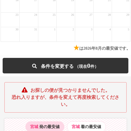
16
17
18
19
20
21
22
23
24
25
26
27
28
29
30
31
1
2
3
4
5
★
は2026年8月の最安値です。
0
条件を変更する
お探しの便が見つかりませんでした。
恐れ入りますが、条件を変えて再度検索してくださ
い。
宮城
発の最安値
宮城
着の最安値