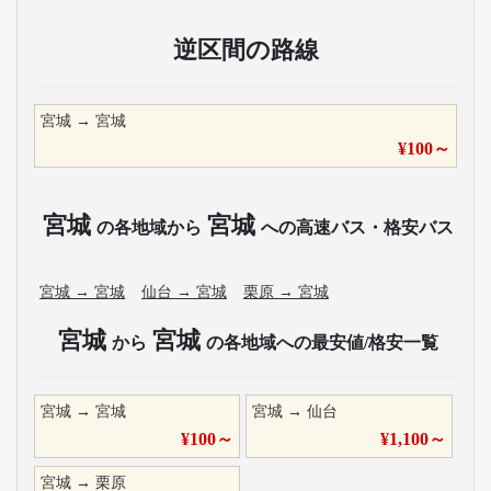
逆区間の路線
宮城
→
宮城
¥
100
～
宮城
宮城
の各地域から
への高速バス・格安バス
宮城
→
宮城
仙台
→
宮城
栗原
→
宮城
宮城
宮城
から
の各地域への最安値/格安一覧
宮城
→
宮城
宮城
→
仙台
¥
100
～
¥
1,100
～
宮城
→
栗原