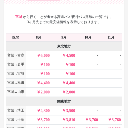
宮城
から
行くことが出来る高速バス/夜行バス路線の一覧です。
3ヶ月先までの最安値情報を表示しております。
区間
8月
9月
10月
11月
東北地方
宮城→青森
-
-
6,000
4,500
宮城→岩手
-
-
100
100
宮城→宮城
-
-
100
100
宮城→秋田
-
-
4,400
4,400
宮城→山形
-
-
2,000
2,000
関東地方
宮城→埼玉
-
-
4,300
3,500
宮城→千葉
3,700
3,810
3,760
3,760