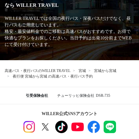
なら WILLER TRAVEL
WILLER TRAVELでは全国の夜行バス・深夜バスだけでなく、昼
行バスもご用意しています。
格安・最安値料金でのご移動は高速バスがおすすめです。お得で
快適なプランをお探しください。当日予約は出発10分前までWEB
にて受け付けています。
高速バス・夜行バスのWILLER TRAVEL
宮城
宮城から宮城
夜行便 宮城から宮城 の高速バス・夜行バス予約
引受保険会社
チューリッヒ保険会社
DSR-735
WILLER公式SNSアカウント