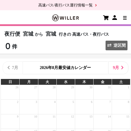
高速バス/夜行バス運行情報一覧
夜行便
宮城
宮城
から
行きの
高速バス・夜行バス
逆区間
7月
2026年8月最安値カレンダー
9月
日
月
火
水
木
金
土
26
27
28
29
30
31
1
2
3
4
5
6
7
8
9
10
11
12
13
14
15