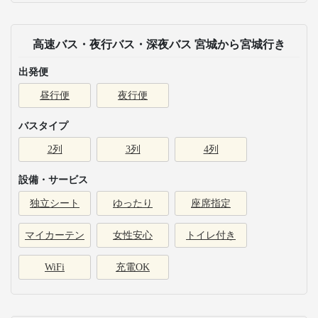
高速バス・夜行バス・深夜バス 宮城から宮城行き
出発便
昼行便
夜行便
バスタイプ
2列
3列
4列
設備・サービス
独立シート
ゆったり
座席指定
マイカーテン
女性安心
トイレ付き
WiFi
充電OK