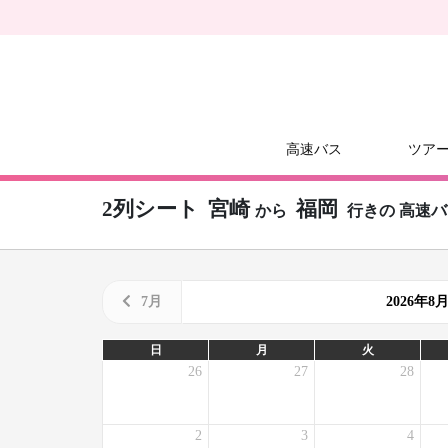
高速バス
ツア
2列シート
宮崎
福岡
から
行きの
高速バ
7月
2026年
日
月
火
26
27
28
2
3
4