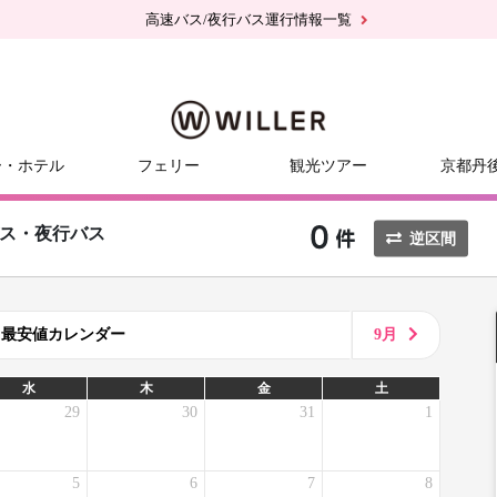
高速バス/夜行バス運行情報一覧
ー・ホテル
フェリー
観光ツアー
京都丹
ス・夜行バス
逆区間
8月最安値カレンダー
9月
水
木
金
土
29
30
31
1
5
6
7
8