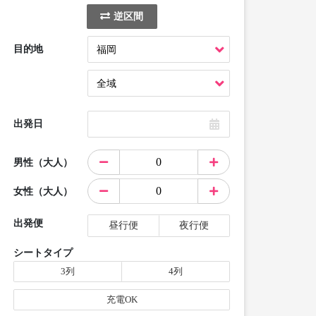
逆区間
目的地
出発日
男性（大人）
女性（大人）
出発便
昼行便
夜行便
シートタイプ
3列
4列
充電OK