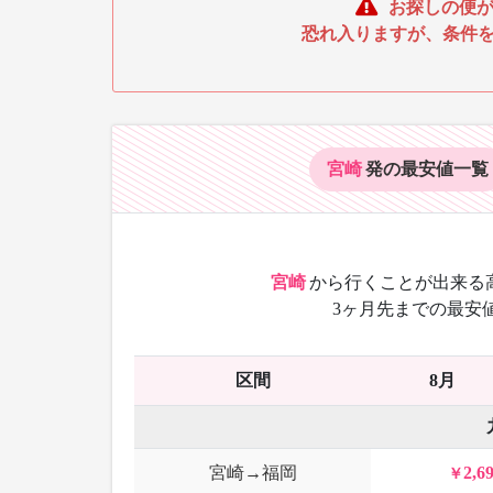
お探しの便が
恐れ入りますが、条件
宮崎
発の最安値
一覧
宮崎
から
行くことが出来る
3ヶ月先までの最安
区間
8月
宮崎→福岡
2,6