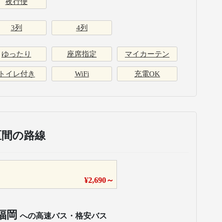
夜行便
3列
4列
ゆったり
座席指定
マイカーテン
トイレ付き
WiFi
充電OK
区間の路線
¥
2,690
～
福岡
への高速バス・格安バス