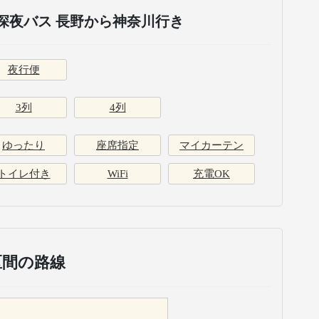
深夜バス 長野から神奈川行き
夜行便
3列
4列
ゆったり
座席指定
マイカーテン
トイレ付き
WiFi
充電OK
区間の路線