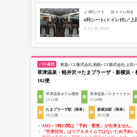
4列シート
トイレ付き
4列シート(トイレ付)／上
トイレ付
Wi-Fi
東急バス株式会社,相鉄バス株式会社,上田
草津温泉・軽井沢⇒たまプラーザ・新横浜・
102便
草津温泉ホテル櫻井
草津温泉バスターミナル
15:12発
15:20発
たまプラーザ駅（降車）
新横浜駅（降車）
20:25着
20:55着
・AM2～5時の間は「予約・変更」が出来ません。
・「空席状況」はリアルタイムではないため予約い