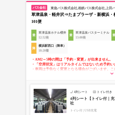
東急バス株式会社,相鉄バス株式会社,上田
草津温泉・軽井沢⇒たまプラーザ・新横浜・
101便
草津温泉ホテル櫻井
草津温泉バスターミナル
12:52発
13:00発
横浜駅西口（降車）
18:20着
・AM2～5時の間は「予約・変更」が出来ません。
・「空席状況」はリアルタイムではないため予約い
・車両は予告なく変更となる場合がございます。こ
すので、あらかじめご了承ください。
4列シート
トイレ付き
4列シート【トイレ付｜充
社
トイレ付
USB充電