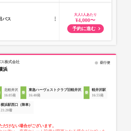
大人
田バス
¥4,000〜
予約に進む
バス株式会社
昼行便
横浜
北軽井沢
東急ハーヴェストクラブ旧軽井沢
軽井沢駅
16:05発
16:40発
16:55発
横浜駅西口（降車）
21:20着
ただけない場合がございます。