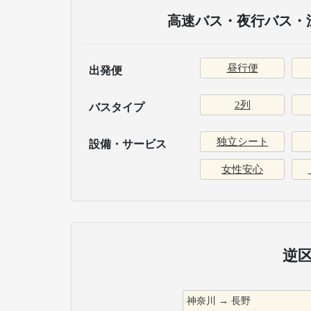
高速バス・夜行バス・
昼行便
出発便
2列
バスタイプ
独立シート
設備・サービス
女性安心
逆
神奈川
→
長野