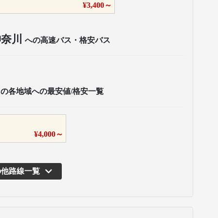
¥
3,400
～
神奈川
への高速バス・格安バス
の各地域への最安値/格安一覧
¥
4,000
～
の他路線一覧