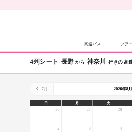
高速バス
ツア
4列シート
長野
神奈川
から
行きの
高
7月
2026年
日
月
火
26
27
28
2
3
4