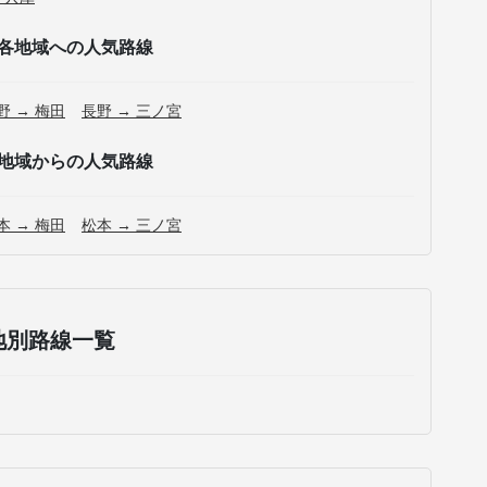
各地域への人気路線
野 → 梅田
長野 → 三ノ宮
地域からの人気路線
本 → 梅田
松本 → 三ノ宮
地別路線一覧