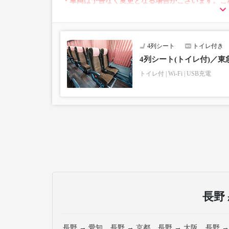
・車両は予告なく変更となる場合がございます。こ
すので、あらかじめご了承ください。
4列シート
トイレ付き
4列シート(トイレ付)／東
トイレ付
Wi-Fi
USB充電
長野
長野 → 愛知
長野 → 京都
長野 → 大阪
長野 →