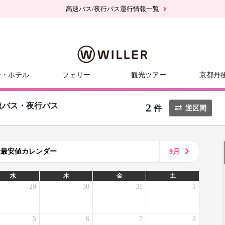
高速バス/夜行バス運行情報一覧
ー・ホテル
フェリー
観光ツアー
京都丹
2
速バス・夜行バス
件
逆区間
8月最安値カレンダー
9月
水
木
金
土
29
30
31
1
5
6
7
8