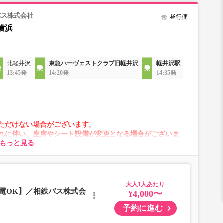
バス株式会社
昼行便
横浜
北軽井沢
東急ハーヴェストクラブ旧軽井沢
軽井沢駅
13:45発
14:20発
14:35発
ただけない場合がございます。
れに伴い、座席やシート設備が変更となる場合がございま
もっと見る
大人
電OK】／相鉄バス株式会
¥4,000〜
予約に進む