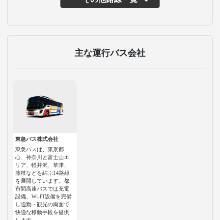
主な運行バス会社
東急バス株式会社
東急バスは、東京都
心、神奈川と富士山エ
リア、軽井沢、草津、
藤枝などを結ぶ14路線
を展開しています。都
市間高速バスでは充電
設備、Wi-FI設備を完備
し通勤・観光の両面で
快適な移動手段を提供
します。