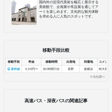
国内外の近現代美術を幅広く展示する
美術館で、企画展や常設展を通してア
ートを楽しめます。文化的な観光体験
を求める人に人気のスポットです。
移動手段比較
移動手段
料金
移動時間
出発地
到着地
コメント
新幹線
9,310円〜
約1時間55分
長野
新横浜
特大荷物
※当社調べ
高速バス・深夜バスの関連記事