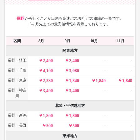
長野
から
行くことが出来る高速バス/夜行バス路線の一覧です。
3ヶ月先までの最安値情報を表示しております。
区間
8月
9月
10月
11月
関東地方
長野→埼玉
-
-
2,400
2,400
長野→千葉
-
-
4,100
3,080
長野→東京
2,330
1,840
1,840
1,840
長野→神奈
-
-
3,400
3,400
川
北陸・甲信越地方
長野→新潟
-
-
1,800
1,800
長野→長野
-
-
500
500
東海地方