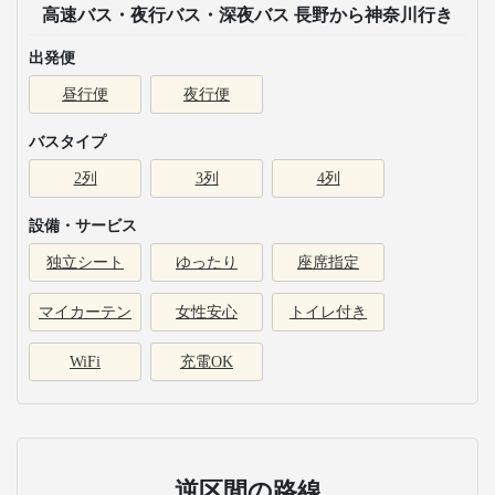
高速バス・夜行バス・深夜バス 長野から神奈川行き
出発便
昼行便
夜行便
バスタイプ
2列
3列
4列
設備・サービス
独立シート
ゆったり
座席指定
マイカーテン
女性安心
トイレ付き
WiFi
充電OK
逆区間の路線