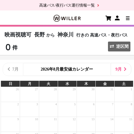
高速バス/夜行バス運行情報一覧
映画視聴可
長野
神奈川
から
行きの
高速バス・夜行バス
逆区間
7月
2026年8月最安値カレンダー
9月
日
月
火
水
木
金
土
26
27
28
29
30
31
1
2
3
4
5
6
7
8
9
10
11
12
13
14
15