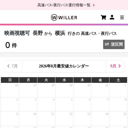
高速バス/夜行バス運行情報一覧
映画視聴可
長野
横浜
から
行きの
高速バス・夜行バス
逆区間
7月
2026年8月最安値カレンダー
9月
日
月
火
水
木
金
土
26
27
28
29
30
31
1
2
3
4
5
6
7
8
9
10
11
12
13
14
15