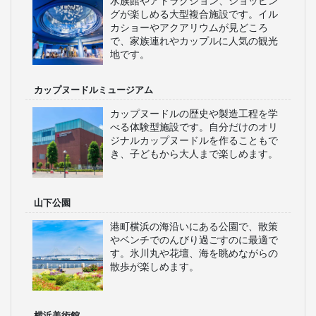
水族館やアトラクション、ショッピン
グが楽しめる大型複合施設です。イル
カショーやアクアリウムが見どころ
で、家族連れやカップルに人気の観光
地です。
カップヌードルミュージアム
カップヌードルの歴史や製造工程を学
べる体験型施設です。自分だけのオリ
ジナルカップヌードルを作ることもで
き、子どもから大人まで楽しめます。
山下公園
港町横浜の海沿いにある公園で、散策
やベンチでのんびり過ごすのに最適で
す。氷川丸や花壇、海を眺めながらの
散歩が楽しめます。
横浜美術館