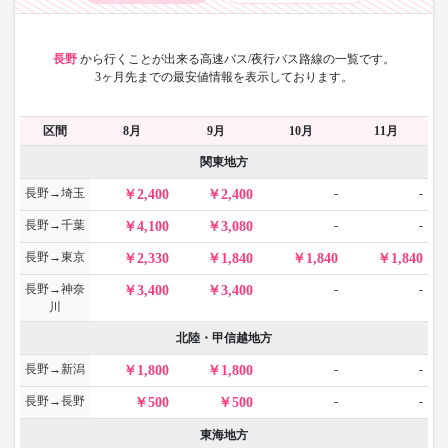
長野
から
行くことが出来る高速バス/夜行バス路線の一覧です。
3ヶ月先までの最安値情報を表示しております。
区間
8月
9月
10月
11月
関東地方
長野→埼玉
-
-
2,400
2,400
長野→千葉
-
-
4,100
3,080
長野→東京
2,330
1,840
1,840
1,840
長野→神奈
-
-
3,400
3,400
川
北陸・甲信越地方
長野→新潟
-
-
1,800
1,800
長野→長野
-
-
500
500
東海地方