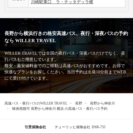
川崎駅東口 ラ・チッタデッラ横
長野から横浜行きの格安高速バス、夜行・深夜バスの予約
なら WILLER TRAVEL
WILLER TRAVELでは全国の夜行バス・深夜バスだけでなく、昼
行バスもご用意しています。
格安・最安値料金でのご移動は高速バスがおすすめです。お得で
快適なプランをお探しください。当日予約は出発10分前までWEB
にて受け付けています。
高速バス・夜行バスのWILLER TRAVEL
長野
長野から神奈川
映画視聴可 長野から神奈川 横浜 の高速バス・夜行バス予約
引受保険会社
チューリッヒ保険会社
DSR-735