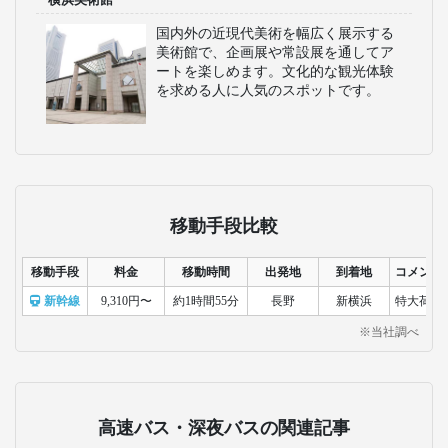
国内外の近現代美術を幅広く展示する
美術館で、企画展や常設展を通してア
ートを楽しめます。文化的な観光体験
を求める人に人気のスポットです。
移動手段比較
移動手段
料金
移動時間
出発地
到着地
コメント
新幹線
9,310円〜
約1時間55分
長野
新横浜
特大荷物
※当社調べ
高速バス・深夜バスの関連記事