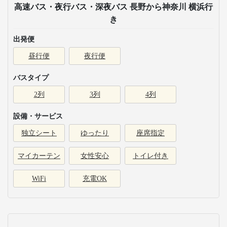
高速バス・夜行バス・深夜バス 長野から神奈川 横浜行
き
出発便
昼行便
夜行便
バスタイプ
2列
3列
4列
設備・サービス
独立シート
ゆったり
座席指定
マイカーテン
女性安心
トイレ付き
WiFi
充電OK