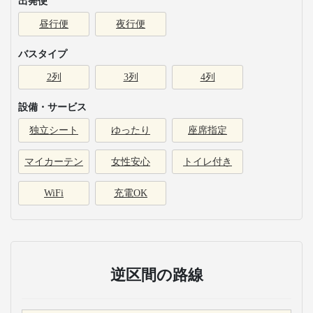
出発便
昼行便
夜行便
バスタイプ
2列
3列
4列
設備・サービス
独立シート
ゆったり
座席指定
マイカーテン
女性安心
トイレ付き
WiFi
充電OK
逆区間の路線