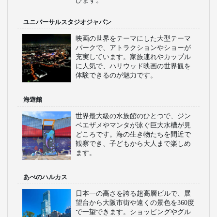
びます。
ユニバーサルスタジオジャパン
映画の世界をテーマにした大型テーマ
パークで、アトラクションやショーが
充実しています。家族連れやカップル
に人気で、ハリウッド映画の世界観を
体験できるのが魅力です。
海遊館
世界最大級の水族館のひとつで、ジン
ベエザメやマンタが泳ぐ巨大水槽が見
どころです。海の生き物たちを間近で
観察でき、子どもから大人まで楽しめ
ます。
あべのハルカス
日本一の高さを誇る超高層ビルで、展
望台から大阪市街や遠くの景色を360度
で一望できます。ショッピングやグル