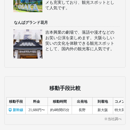
メも充実しており、観光スポットとし
て人気です。
なんばグランド花月
吉本興業の劇場で、落語や漫才などの
お笑い公演を楽しめます。大阪らしい
笑いの文化を体験できる観光スポット
として、国内外の観光客に人気です。
移動手段比較
移動手段
料金
移動時間
出発地
到着地
コメント
新幹線
21,680円〜
約4時間05分
長野
新大阪
特大荷物
※当社調べ