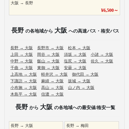
大阪
→
長野
¥
6,500
～
長野
大阪
の各地域から
への高速バス・格安バス
長野
→
大阪
長野市
→
大阪
松本
→
大阪
上田
→
大阪
岡谷
→
大阪
須坂
→
大阪
小諸
→
大阪
中野
→
大阪
飯山
→
大阪
塩尻
→
大阪
佐久
→
大阪
千曲
→
大阪
東御
→
大阪
安曇
→
大阪
上高地
→
大阪
軽井沢
→
大阪
御代田
→
大阪
下諏訪
→
大阪
麻績
→
大阪
坂城
→
大阪
小布施
→
大阪
高山
→
大阪
山ノ内
→
大阪
木島平
→
大阪
信濃
→
大阪
長野
大阪
から
の各地域への最安値/格安一覧
長野
→
大阪
長野
→
梅田