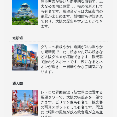
豊臣秀吉が築いた歴史的な城郭で、広
大な公園内に位置し、桜の名所として
も有名です。展望台からは大阪市内の
絶景が楽しめます。博物館も併設され
ており、大阪の歴史を学ぶことができ
ます。
道頓堀
グリコの看板やかに道楽が並ぶ賑やか
な繁華街で、たこ焼きやお好み焼きな
ど大阪グルメが堪能できます。観光客
で賑わうスポットです。夜になるとネ
オンが輝き、一層華やかな雰囲気にな
ります。
通天閣
レトロな雰囲気漂う新世界に位置する
展望タワーで、大阪の街並みを一望で
きます。ビリケン像も有名で、観光客
の写真スポットとして有名です。周辺
には昭和の風情が残る飲食店が立ち並