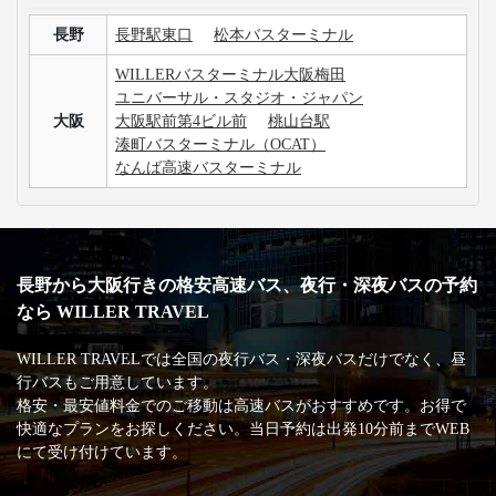
長野
長野駅東口
松本バスターミナル
WILLERバスターミナル大阪梅田
ユニバーサル・スタジオ・ジャパン
大阪
大阪駅前第4ビル前
桃山台駅
湊町バスターミナル（OCAT）
なんば高速バスターミナル
長野から大阪行きの格安高速バス、夜行・深夜バスの予約
なら WILLER TRAVEL
WILLER TRAVELでは全国の夜行バス・深夜バスだけでなく、昼
行バスもご用意しています。
格安・最安値料金でのご移動は高速バスがおすすめです。お得で
快適なプランをお探しください。当日予約は出発10分前までWEB
にて受け付けています。