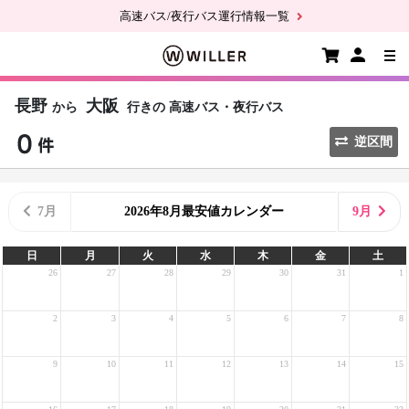
高速バス/夜行バス運行情報一覧
長野
大阪
から
行きの
高速バス・夜行バス
逆区間
7月
2026年8月最安値カレンダー
9月
日
月
火
水
木
金
土
26
27
28
29
30
31
1
2
3
4
5
6
7
8
9
10
11
12
13
14
15