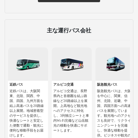
主な運行バス会社
近鉄バス
アルピコ交通
阪急観光バス
近鉄バスは、大阪関
アルピコ交通は、長野
阪急観光バスは、大阪
東、北陸、関西、中
県内と首都圏を結ぶ路
を中心に、関東、信
国、四国、九州方面を
線など20路線以上を展
州、北陸、近畿、中
結ぶ高速バスを20路線
開。上高地など観光地
国、四国方面への高速
以上展開。地域密着型
へのアクセスに特化
バスを展開していま
のサービスを提供し、
し、3列独立シートと車
す。観光地へのアクセ
快適なシートと安定し
内Wi-Fi完備など山岳観
スも良好で、リクライ
た便数で通勤・観光に
光の移動を快適にサポ
ニングシートを完備
便利な移動手段をお届
ートします。
し、快適な移動を提
けします。
供。ビジネスや観光の