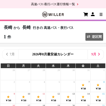
高速バス/夜行バス運行情報一覧
長崎
長崎
から
行きの
高速バス・夜行バス
1
件
逆区間
7月
2026年8月最安値カレンダー
9月
日
月
火
水
木
金
土
26
27
28
29
30
31
1
2
3
4
5
6
7
8
￥740
￥740
9
10
11
12
13
14
15
￥740
￥740
￥740
￥740
￥740
￥740
￥740
16
17
18
19
20
21
22