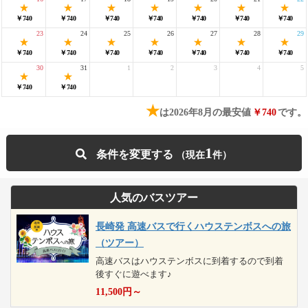
￥740
￥740
￥740
￥740
￥740
￥740
￥740
23
24
25
26
27
28
29
￥740
￥740
￥740
￥740
￥740
￥740
￥740
30
31
1
2
3
4
5
￥740
￥740
★
は2026年8月の最安値
￥740
です。
1
条件を変更する
人気のバスツアー
長崎発 高速バスで行くハウステンボスへの旅
（ツアー）
高速バスはハウステンボスに到着するので到着
後すぐに遊べます♪
11,500
円～