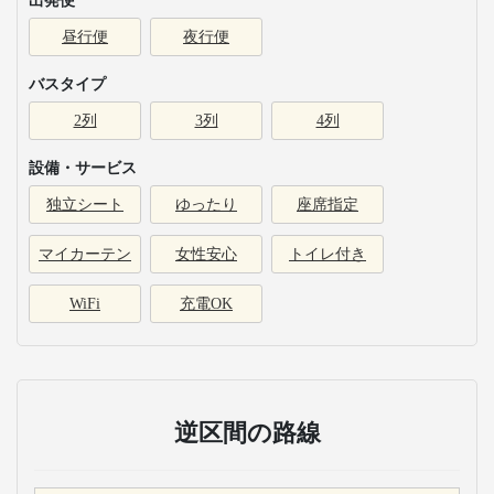
出発便
昼行便
夜行便
バスタイプ
2列
3列
4列
設備・サービス
独立シート
ゆったり
座席指定
マイカーテン
女性安心
トイレ付き
WiFi
充電OK
逆区間の路線