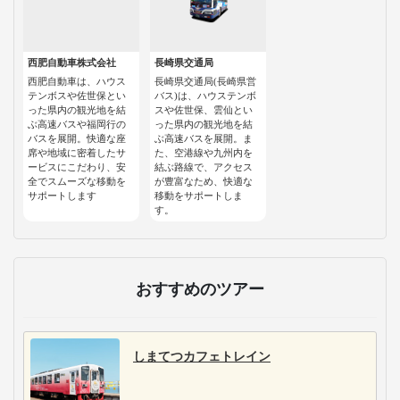
西肥自動車株式会社
長崎県交通局
西肥自動車は、ハウス
長崎県交通局(長崎県営
テンボスや佐世保とい
バス)は、ハウステンボ
った県内の観光地を結
スや佐世保、雲仙とい
ぶ高速バスや福岡行の
った県内の観光地を結
バスを展開。快適な座
ぶ高速バスを展開。ま
席や地域に密着したサ
た、空港線や九州内を
ービスにこだわり、安
結ぶ路線で、アクセス
全でスムーズな移動を
が豊富なため、快適な
サポートします
移動をサポートしま
す。
おすすめのツアー
しまてつカフェトレイン