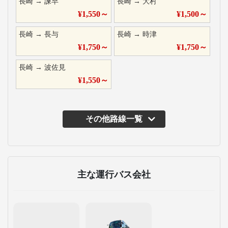
長崎
→
諫早
長崎
→
大村
¥
1,550
～
¥
1,500
～
長崎
→
長与
長崎
→
時津
¥
1,750
～
¥
1,750
～
長崎
→
波佐見
¥
1,550
～
その他路線一覧
主な運行バス会社