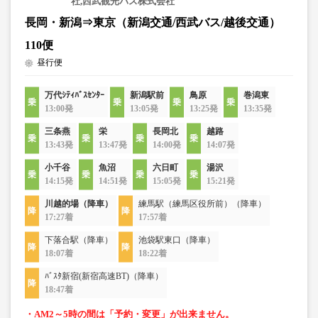
社,西武観光バス株式会社
長岡・新潟⇒東京（新潟交通/西武バス/越後交通）
110便
昼行便
万代ｼﾃｨﾊﾞｽｾﾝﾀｰ
新潟駅前
鳥原
巻潟東
13:00発
13:05発
13:25発
13:35発
三条燕
栄
長岡北
越路
13:43発
13:47発
14:00発
14:07発
小千谷
魚沼
六日町
湯沢
14:15発
14:51発
15:05発
15:21発
川越的場（降車）
練馬駅（練馬区役所前）（降車）
17:27着
17:57着
下落合駅（降車）
池袋駅東口（降車）
18:07着
18:22着
ﾊﾞｽﾀ新宿(新宿高速BT)（降車）
18:47着
・AM2～5時の間は「予約・変更」が出来ません。