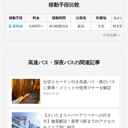
移動手段比較
移動手段
料金
移動時間
出発地
到着地
コメント
新幹線
9,800円〜
約1時間50分
新潟
大宮
特大荷物
※当社調べ
高速バス・深夜バスの関連記事
仕切りカーテン付き高速バス・夜行バス
に乗車！メリットや使用マナーを解説
2023-12-12
【さいたまスーパーアリーナへの行き
方】徹底解説！最寄り駅までのアクセス
をエリア別に紹介