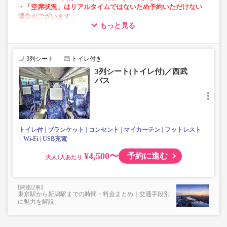
・「空席状況」はリアルタイムではないため予約いただけない
場合がございます。
もっと見る
・車両は予告なく変更となる場合がございます。これに伴い、
座席やシート設備が変更となる場合がございますので、あらか
じめご了承ください。
3列シート
トイレ付き
・小人は大人運賃の半額で乗車可能。
3列シート(トイレ付)／西武
・3列シートでゆったり快適なバス旅を。
バス
・フリーWi-Fiが利用可能。※車両により異なります。
・車内トイレ完備で長旅でも安心。※車両により異なりま
す。
・座席にコンセント・USB設備あり。※車両により異なり
ます。
トイレ付
ブランケット
コンセント
マイカーテン
フットレスト
・車内は常時換気し、清掃・除菌を徹底。
Wi-Fi
USB充電
¥4,500〜
予約に進む
大人
東京駅から新潟駅までの時間・料金まとめ｜交通手段別
に魅力を解説