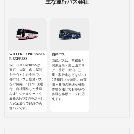
主な運行バス会社
WILLER EXPRESS/STA
西武バス
R EXPRESS
西武バスは、首都圏と
WILLER EXPRESSは、
関東近県・富士山エリ
東京～大阪、名古屋間
ア・長野・新潟・三
を中心とした全国で、
重・和歌山などを結ぶ1
都市間バスと空港バス
0路線以上を展開。首都
を22路線・1日200便運
圏～各地の快適な移動
行。自社開発した快適
体験を通じてお客様の
なオリジナルシートや
多様な移動ニーズに応
最新のIoT技術を活用し
えます。
た安全運行で好評の高
速バスです。