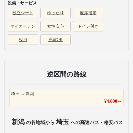
設備・サービス
独立シート
ゆったり
座席指定
マイカーテン
女性安心
トイレ付き
WiFi
充電OK
逆区間の路線
埼玉
→
新潟
¥
4,000
～
新潟
埼玉
の各地域から
への高速バス・格安バス