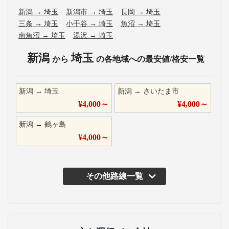
新潟
→
埼玉
新潟市
→
埼玉
長岡
→
埼玉
三条
→
埼玉
小千谷
→
埼玉
魚沼
→
埼玉
南魚沼
→
埼玉
湯沢
→
埼玉
新潟
埼玉
から
の各地域への最安値/格安一覧
新潟
→
埼玉
新潟
→
さいたま市
¥
4,000
～
¥
4,000
～
新潟
→
鶴ヶ島
¥
4,000
～
その他路線一覧