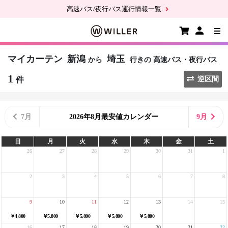
高速バス/夜行バス運行情報一覧
マイカーテン
新潟
埼玉
から
行きの
高速バス・夜行バス
1
件
逆区間
7月
2026年8月最安値カレンダー
9月
日
月
火
水
木
金
土
26
27
28
29
30
31
1
2
3
4
5
6
7
8
9
10
11
12
13
14
15
￥4,800
￥5,800
￥5,800
￥5,800
￥5,800
16
17
18
19
20
21
22