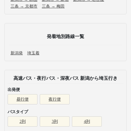
三条 → 京都市
三条 → 梅田
発着地別路線一覧
新潟発
埼玉着
高速バス・夜行バス・深夜バス 新潟から埼玉行き
出発便
昼行便
夜行便
バスタイプ
2列
3列
4列