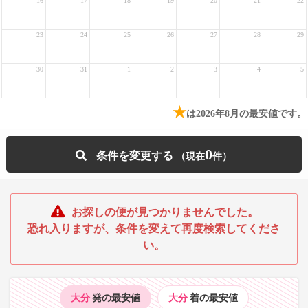
16
17
18
19
20
21
22
23
24
25
26
27
28
29
30
31
1
2
3
4
5
★
は2026年8月の最安値です。
0
条件を変更する
お探しの便が見つかりませんでした。
恐れ入りますが、条件を変えて再度検索してくださ
い。
大分
発の最安値
大分
着の最安値