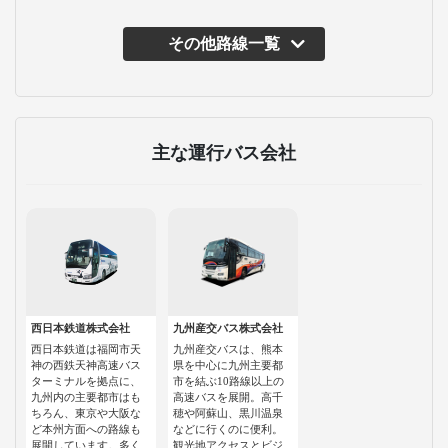
その他路線一覧
主な運行バス会社
西日本鉄道株式会社
九州産交バス株式会社
西日本鉄道は福岡市天
九州産交バスは、熊本
神の西鉄天神高速バス
県を中心に九州主要都
ターミナルを拠点に、
市を結ぶ10路線以上の
九州内の主要都市はも
高速バスを展開。高千
ちろん、東京や大阪な
穂や阿蘇山、黒川温泉
ど本州方面への路線も
などに行くのに便利。
展開しています。多く
観光地アクセスとビジ