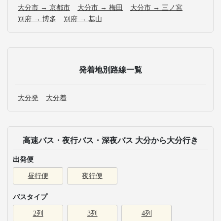
大分市 → 京都市
大分市 → 梅田
大分市 → 三ノ宮
別府 → 博多
別府 → 基山
発着地別路線一覧
大分発
大分着
高速バス・夜行バス・深夜バス 大分から大分行き
出発便
昼行便
夜行便
バスタイプ
2列
3列
4列