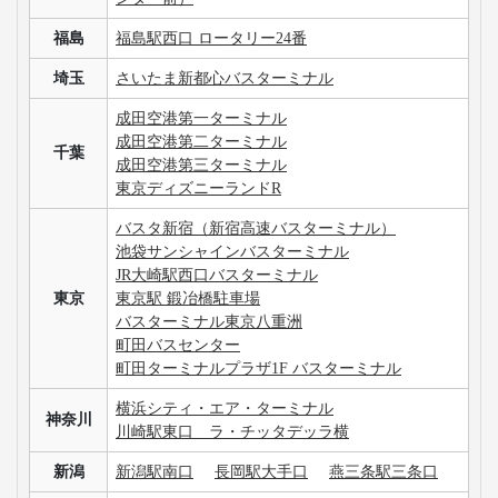
福島
福島駅西口 ロータリー24番
埼玉
さいたま新都心バスターミナル
成田空港第一ターミナル
成田空港第二ターミナル
千葉
成田空港第三ターミナル
東京ディズニーランドR
バスタ新宿（新宿高速バスターミナル）
池袋サンシャインバスターミナル
JR大崎駅西口バスターミナル
東京
東京駅 鍛冶橋駐車場
バスターミナル東京八重洲
町田バスセンター
町田ターミナルプラザ1F バスターミナル
横浜シティ・エア・ターミナル
神奈川
川崎駅東口 ラ・チッタデッラ横
新潟
新潟駅南口
長岡駅大手口
燕三条駅三条口