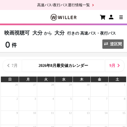
高速バス/夜行バス運行情報一覧
映画視聴可
大分
大分
から
行きの
高速バス・夜行バス
逆区間
7月
2026年8月最安値カレンダー
9月
日
月
火
水
木
金
土
26
27
28
29
30
31
1
2
3
4
5
6
7
8
9
10
11
12
13
14
15