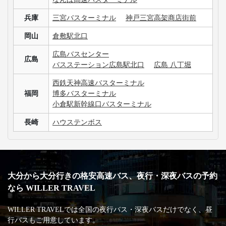
兵庫
三宮バスターミナル
神戸三宮高架商店街前
岡山
倉敷駅北口
広島バスセンター
広島
バスステーション広島駅北口
広島 八丁堀
西鉄天神高速バスターミナル
福岡
博多バスターミナル
小倉駅新幹線口バスターミナル
長崎
ハウステンボス
大分から大分行きの格安高速バス、夜行・深夜バスの予約
なら WILLER TRAVEL
WILLER TRAVELでは全国の夜行バス・深夜バスだけでなく、昼
行バスもご用意しています。