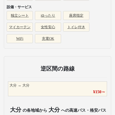
設備・サービス
独立シート
ゆったり
座席指定
マイカーテン
女性安心
トイレ付き
WiFi
充電OK
逆区間の路線
大分
→
大分
¥
150
～
大分
大分
の各地域から
への高速バス・格安バス