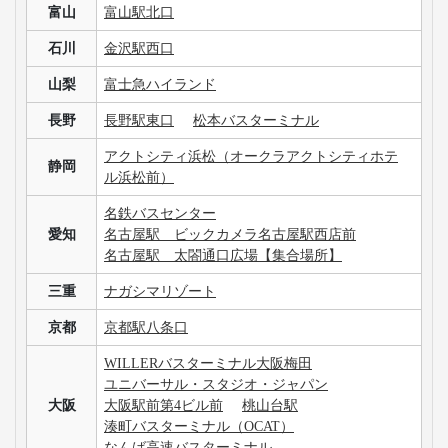
富山
富山駅北口
石川
金沢駅西口
山梨
富士急ハイランド
長野
長野駅東口
松本バスターミナル
アクトシティ浜松（オークラアクトシティホテ
静岡
ル浜松前）
名鉄バスセンター
愛知
名古屋駅 ビックカメラ名古屋駅西店前
名古屋駅 太閤通口広場【集合場所】
三重
ナガシマリゾート
京都
京都駅八条口
WILLERバスターミナル大阪梅田
ユニバーサル・スタジオ・ジャパン
大阪
大阪駅前第4ビル前
桃山台駅
湊町バスターミナル（OCAT）
なんば高速バスターミナル