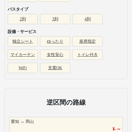
バスタイプ
2列
3列
4列
設備・サービス
独立シート
ゆったり
座席指定
マイカーテン
女性安心
トイレ付き
WiFi
充電OK
逆区間の路線
愛知
→
岡山
¥
-
～