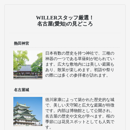
WILLERスタッフ厳選！
名古屋(愛知)の見どころ
熱田神宮
日本有数の歴史を持つ神社で、三種の
神器の一つである草薙剣が祀られてい
ます。広大な敷地内には美しい庭園も
あり、散策が楽しめます。初詣や祭り
の際には多くの参拝者が訪れます。
名古屋城
徳川家康によって築かれた歴史的な城
で、美しい天守閣と広大な庭園が特徴
です。内部は博物館として公開され、
名古屋の歴史や文化が学べます。桜の
季節には花見スポットとしても人気で
す。