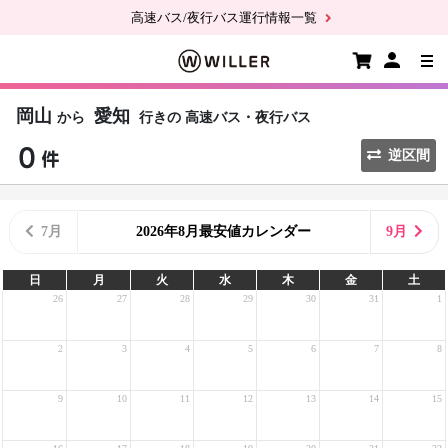
高速バス/夜行バス運行情報一覧
岡山
愛知
から
行きの
高速バス・夜行バス
逆区間
7月
2026年8月最安値カレンダー
9月
日
月
火
水
木
金
土
26
27
28
29
30
31
1
2
3
4
5
6
7
8
9
10
11
12
13
14
15