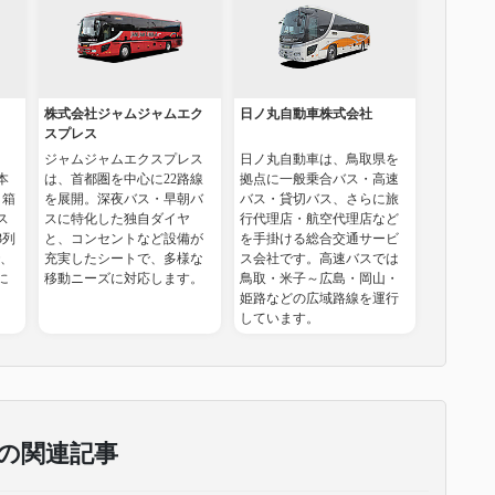
株式会社ジャムジャムエク
日ノ丸自動車株式会社
スプレス
、
ジャムジャムエクスプレス
日ノ丸自動車は、鳥取県を
本
は、首都圏を中心に22路線
拠点に一般乗合バス・高速
。箱
を展開。深夜バス・早朝バ
バス・貸切バス、さらに旅
ス
スに特化した独自ダイヤ
行代理店・航空代理店など
3列
と、コンセントなど設備が
を手掛ける総合交通サービ
で、
充実したシートで、多様な
ス会社です。高速バスでは
に
移動ニーズに対応します。
鳥取・米子～広島・岡山・
姫路などの広域路線を運行
しています。
の関連記事