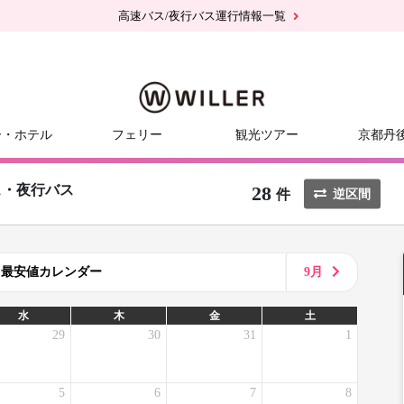
高速バス/夜行バス運行情報一覧
ー・ホテル
フェリー
観光ツアー
京都丹
28
ス・夜行バス
件
逆区間
8月最安値カレンダー
9月
水
木
金
土
29
30
31
1
5
6
7
8