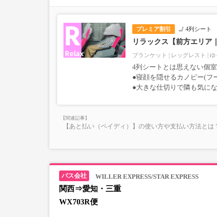
プレミア割引
4列シート
リラックス【前方エリア
ブランケット
レッグレスト
ゆ
4列シートとは思えない個
●寝顔を隠せるカノピー(フ
●大きな仕切りで隣も気に
【あと払い（ペイディ）】の使い方や支払い方法とは？
WILLER EXPRESS/STAR EXPRESS
関西⇒愛知・三重
WX703R便