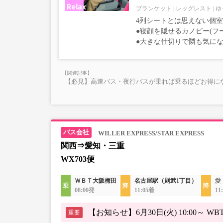
ブランケット
レッグレスト
ゆ
4列シートとは思えない個
●寝顔を隠せるカノピー(フ
●大きな仕切りで隣も気に
【必見】高速バス・夜行バスが乗れば乗るほどお得にな
WILLER EXPRESS/STAR EXPRESS
関西⇒愛知・三重
WX703便
ＷＢＴ大阪梅田
名古屋駅（則武1丁目）
愛
08:00発
11:05着
11
【お知らせ】6月30日(火) 10:00
重要