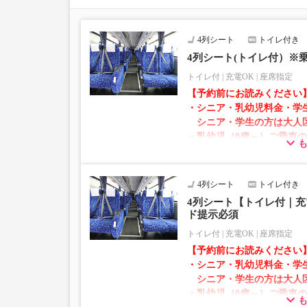
お手数をおかけいたしますが、エラー表示が出た場
願いいたします。
4列シート
トイレ付き
4列シート(トイレ付）※
トイレ付
充電OK
座席指定
【予約前にお読みください
・シニア・乳幼児料金・学
シニア・学生の方は大人
・乳幼児（0歳～）ご乗車
での乗車券が必要です。
乳幼児の方は小児区分を
4列シート
トイレ付き
・AM1時～5時の間はシス
4列シート【トイレ付｜充
れません。
ド提示必須
・在庫の状況はリアルタイ
トイレ付
充電OK
座席指定
※売り切れの場合でも残数
【予約前にお読みください
す。
・シニア・乳幼児料金・学
・販売日・便ごとに随時価
シニア・学生の方は大人
販売価格をご確認の上でご
・乳幼児（0歳～）ご乗車
・一部取り扱いのない停留