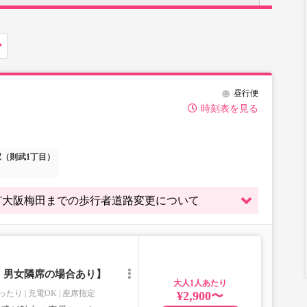
昼行便
時刻表を見る
（則武1丁目）
～ WBT大阪梅田までの歩行者道路変更について
｜男女隣席の場合あり】
大人
ったり
充電OK
座席指定
¥2,900〜