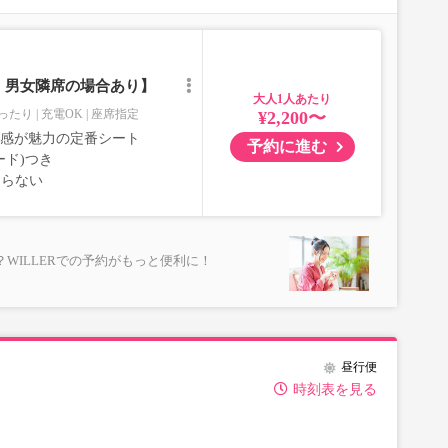
｜男女隣席の場合あり】
大人
ったり
充電OK
座席指定
¥2,200〜
室感が魅力の定番シート
予約に進む
ード)つき
ならない
WILLERでの予約がもっと便利に！
昼行便
時刻表を見る