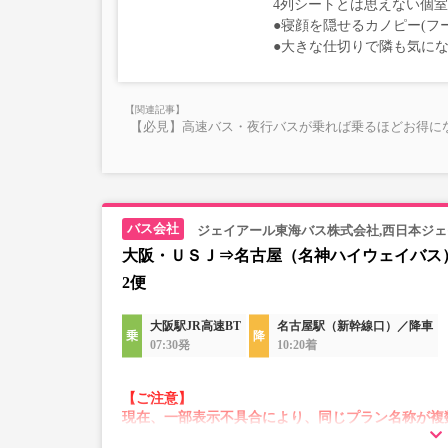
4列シートとは思えない個
●寝顔を隠せるカノピー(フ
●大きな仕切りで隣も気に
【必見】高速バス・夜行バスが乗れば乗るほどお得にな
ジェイアール東海バス株式会社,西日本ジェ
大阪・ＵＳＪ⇒名古屋（名神ハイウェイバス
2便
大阪駅JR高速BT
名古屋駅（新幹線口）／降車
07:30発
10:20着
【ご注意】
現在、一部表示不具合により、同じプラン名称が複
その場合、予約操作途中でエラーが発生する可能性