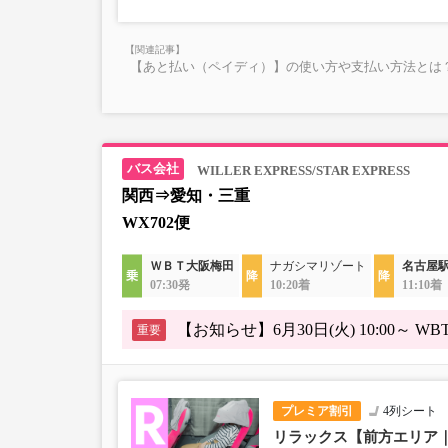
での乗車券が必要です。
乳幼児の方は小児区分を
・AM1時～5時の間はシス
【あと払い（ペイディ）】の使い方や支払い方法とは？
れません。
・在庫の状況はリアルタイ
※売り切れの場合でも残数
す。
・販売日・便ごとに随時価
WILLER EXPRESS/STAR EXPRESS
販売価格をご確認の上でご
関西⇒愛知・三重
・一部取り扱いのない停留
WX702便
ＷＢＴ大阪梅田
ナガシマリゾート
名古屋駅
07:30発
10:20着
11:10着
【お知らせ】6月30日(火) 10:00
重要
プレミア割引
4列シート
リラックス【前方エリア