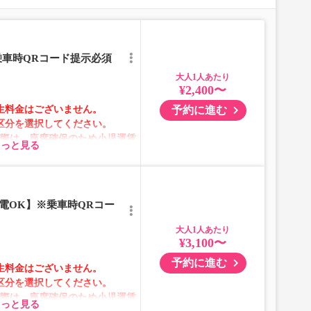
合は、異なる画像のプランからご予約いただきますようお
乗車時QRコード提示必須
大人
¥2,400〜
】
予約に進む
生料金はございません。
区分を選択してください。
の際は、座席確保のため小児運賃
もっと見る
選択してください。
テムメンテナンスの為ご予約が承
電OK】※乗車時QRコー
ムの表示ではございません。
大人
が表示される場合がありま
¥3,100〜
】
予約に進む
生料金はございません。
格が変動いたします。購入時に
区分を選択してください。
予約をお願いいたします。
の際は、座席確保のため小児運賃
所がある場合がございます。
もっと見る