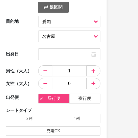
逆区間
目的地
出発日
男性（大人）
女性（大人）
出発便
昼行便
夜行便
シートタイプ
3列
4列
充電OK