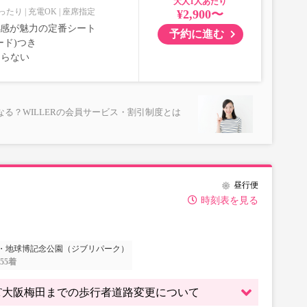
大人
ったり
充電OK
座席指定
¥2,900〜
室感が魅力の定番シート
予約に進む
ード)つき
ならない
る？WILLERの会員サービス・割引制度とは
昼行便
時刻表を見る
・地球博記念公園（ジブリパーク）
:55着
～ WBT大阪梅田までの歩行者道路変更について