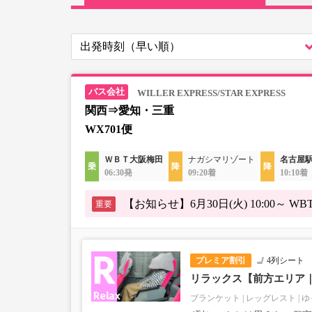
WILLER EXPRESS/STAR EXPRESS
関西⇒愛知・三重
WX701便
ＷＢＴ大阪梅田
ナガシマリゾート
名古屋駅
06:30発
09:20着
10:10着
【お知らせ】6月30日(火) 10:00
重要
プレミア割引
4列シート
リラックス【前方エリア
ブランケット
レッグレスト
ゆ