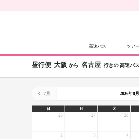
高速バス
ツア
昼行便
大阪
名古屋
から
行きの
高速バ
7月
2026年
日
月
火
26
27
28
2
3
4