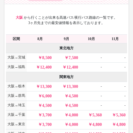
大阪
から
行くことが出来る高速バス/夜行バス路線の一覧です。
3ヶ月先までの最安値情報を表示しております。
区間
8月
9月
10月
11月
東北地方
大阪→宮城
-
-
8,500
7,500
大阪→福島
-
-
12,400
12,400
関東地方
大阪→栃木
-
-
13,300
13,300
大阪→群馬
-
-
6,000
4,500
大阪→埼玉
-
-
4,500
4,500
大阪→千葉
3,700
4,000
5,360
5,360
大阪→東京
3,700
4,000
4,800
4,800