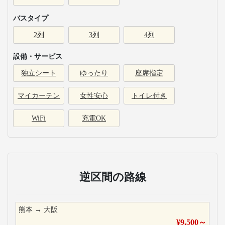
バスタイプ
2列
3列
4列
設備・サービス
独立シート
ゆったり
座席指定
マイカーテン
女性安心
トイレ付き
WiFi
充電OK
逆区間の路線
熊本
→
大阪
¥
9,500
～