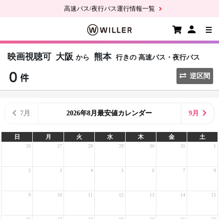
高速バス/夜行バス運行情報一覧
映画視聴可
大阪
熊本
から
行きの
高速バス・夜行バス
逆区間
7月
2026年8月最安値カレンダー
9月
日
月
火
水
木
金
土
26
27
28
29
30
31
1
2
3
4
5
6
7
8
9
10
11
12
13
14
15