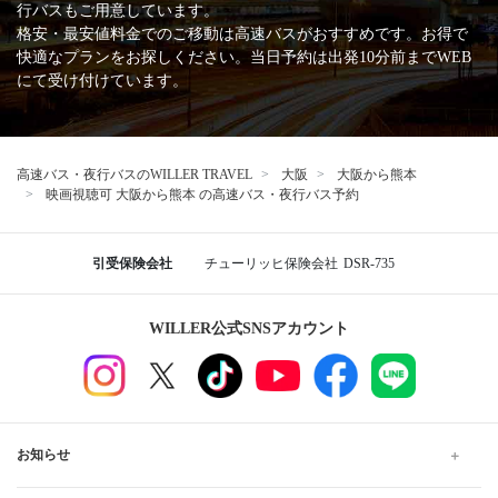
行バスもご用意しています。
格安・最安値料金でのご移動は高速バスがおすすめです。お得で
快適なプランをお探しください。当日予約は出発10分前までWEB
にて受け付けています。
高速バス・夜行バスのWILLER TRAVEL
大阪
大阪から熊本
映画視聴可 大阪から熊本 の高速バス・夜行バス予約
引受保険会社
チューリッヒ保険会社
DSR-735
WILLER公式SNSアカウント
お知らせ