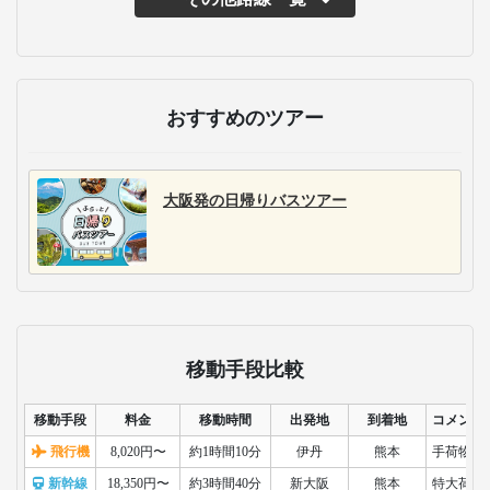
おすすめのツアー
大阪発の日帰りバスツアー
移動手段比較
移動手段
料金
移動時間
出発地
到着地
コメント
飛行機
8,020円〜
約1時間10分
伊丹
熊本
手荷物検
新幹線
18,350円〜
約3時間40分
新大阪
熊本
特大荷物