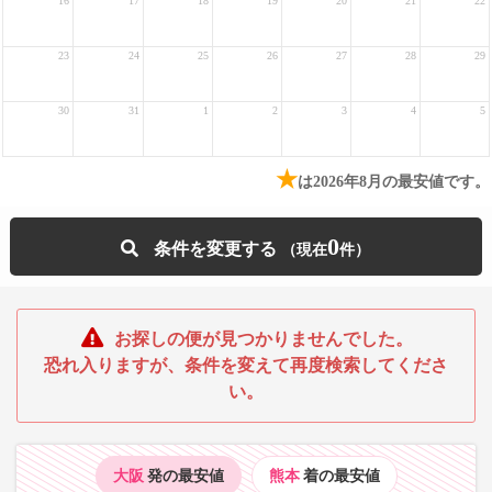
16
17
18
19
20
21
22
23
24
25
26
27
28
29
30
31
1
2
3
4
5
★
は2026年8月の最安値です。
0
条件を変更する
お探しの便が見つかりませんでした。
恐れ入りますが、条件を変えて再度検索してくださ
い。
大阪
発の最安値
熊本
着の最安値