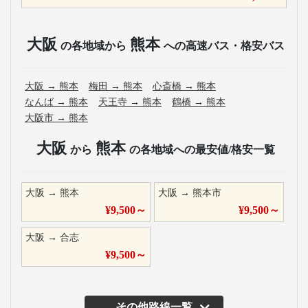
大阪
熊本
の各地域から
への高速バス・格安バス
大阪
→
熊本
梅田
→
熊本
心斎橋
→
熊本
なんば
→
熊本
天王寺
→
熊本
鶴橋
→
熊本
大阪市
→
熊本
大阪
熊本
から
の各地域への最安値/格安一覧
大阪
→
熊本
大阪
→
熊本市
¥
9,500
～
¥
9,500
～
大阪
→
合志
¥
9,500
～
その他路線一覧