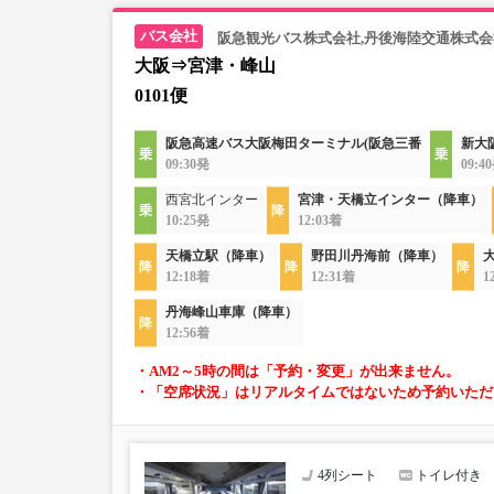
阪急観光バス株式会社,丹後海陸交通株式会
大阪⇒宮津・峰山
0101便
阪急高速バス大阪梅田ターミナル(阪急三番
新大
09:30発
09:4
西宮北インター
宮津・天橋立インター（降車）
10:25発
12:03着
天橋立駅（降車）
野田川丹海前（降車）
12:18着
12:31着
1
丹海峰山車庫（降車）
12:56着
・AM2～5時の間は「予約・変更」が出来ません。
・「空席状況」はリアルタイムではないため予約いただ
4列シート
トイレ付き