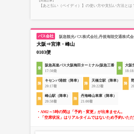
【あと払い（ペイディ）】の使い方や支払い方法とは？
阪急観光バス株式会社,丹後海陸交通株式会
大阪⇒宮津・峰山
0103便
阪急高速バス大阪梅田ターミナル(阪急三番
大阪
17:50発
18:1
キセンバ港館（降車）
天橋立駅（降車）
20:17着
20:22着
2
峰山駅（降車）
丹海峰山車庫（降車）
20:58着
21:00着
・AM2～5時の間は「予約・変更」が出来ません。
・「空席状況」はリアルタイムではないため予約いただ