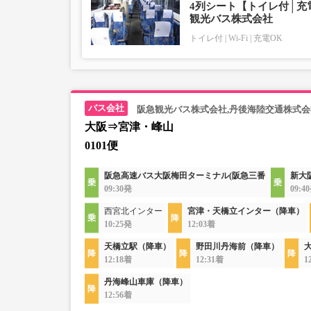
4列シート【トイレ付│充電
観光バス株式会社
トイレ付
Wi-Fi
充電OK
阪急観光バス株式会社,丹後海陸交通株式会
大阪⇒宮津・峰山
0101便
阪急高速バス大阪梅田ターミナル(阪急三番
新大
09:30発
09:4
西宮北インター
宮津・天橋立インター（降車）
10:25発
12:03着
天橋立駅（降車）
野田川丹海前（降車）
12:18着
12:31着
1
丹海峰山車庫（降車）
12:56着