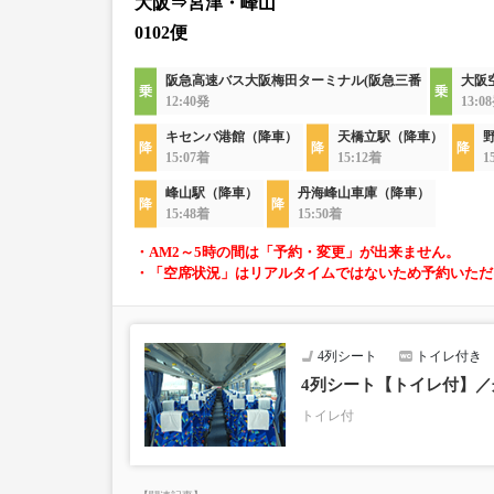
大阪⇒宮津・峰山
0102便
阪急高速バス大阪梅田ターミナル(阪急三番
大阪
12:40発
13:0
キセンバ港館（降車）
天橋立駅（降車）
15:07着
15:12着
1
峰山駅（降車）
丹海峰山車庫（降車）
15:48着
15:50着
・AM2～5時の間は「予約・変更」が出来ません。
・「空席状況」はリアルタイムではないため予約いただ
4列シート
トイレ付き
4列シート【トイレ付】
トイレ付