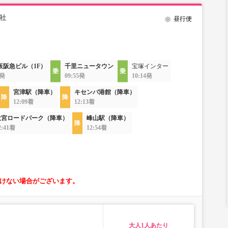
社
昼行便
阪阪急ビル（1F）
千里ニュータウン
宝塚インター
0発
09:55発
10:14発
宮津駅（降車）
キセンバ港館（降車）
12:09着
12:13着
大宮ロードパーク（降車）
峰山駅（降車）
2:41着
12:54着
けない場合がございます。
大人