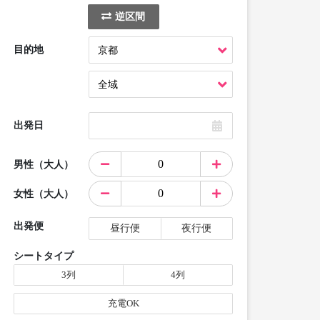
逆区間
目的地
出発日
男性（大人）
女性（大人）
出発便
昼行便
夜行便
シートタイプ
3列
4列
充電OK