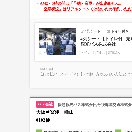
・AM2～5時の間は「予約・変更」が出来ません。
・「空席状況」はリアルタイムではないため予約いただ
4列シート
トイレ付き
4列シート【トイレ付│充電
観光バス株式会社
トイレ付
Wi-Fi
充電OK
【あと払い（ペイディ）】の使い方や支払い方法とは？
阪急観光バス株式会社,丹後海陸交通株式会
大阪⇒宮津・峰山
0102便