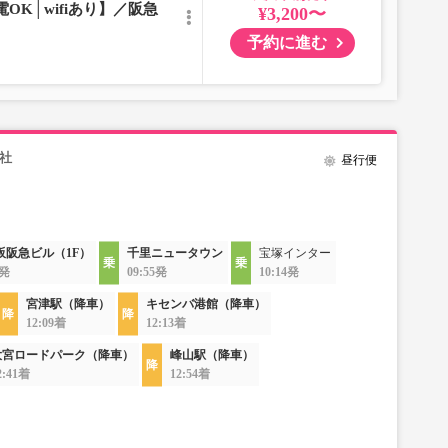
OK│wifiあり】／阪急
¥3,200〜
予約に進む
社
昼行便
阪阪急ビル（1F）
千里ニュータウン
宝塚インター
0発
09:55発
10:14発
宮津駅（降車）
キセンバ港館（降車）
12:09着
12:13着
大宮ロードパーク（降車）
峰山駅（降車）
2:41着
12:54着