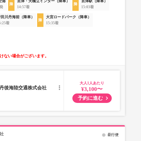
空港
宮津・天橋立インター（降車）
宮津駅（降車）
8発
14:57着
15:03着
野田川丹海前（降車）
大宮ロードパーク（降車）
5:25着
15:35着
けない場合がございます。
大人
／丹後海陸交通株式会社
¥3,100〜
予約に進む
社
昼行便