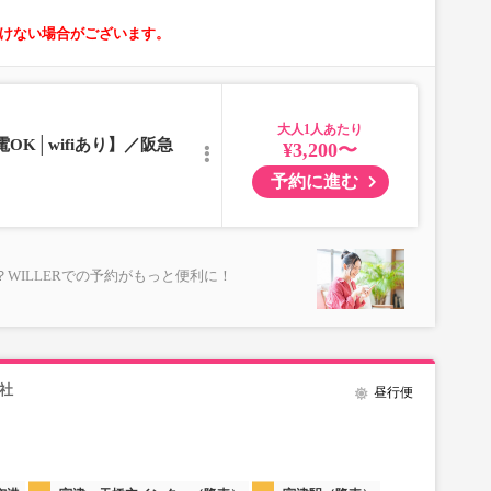
けない場合がございます。
大人
OK│wifiあり】／阪急
¥3,200〜
予約に進む
WILLERでの予約がもっと便利に！
社
昼行便