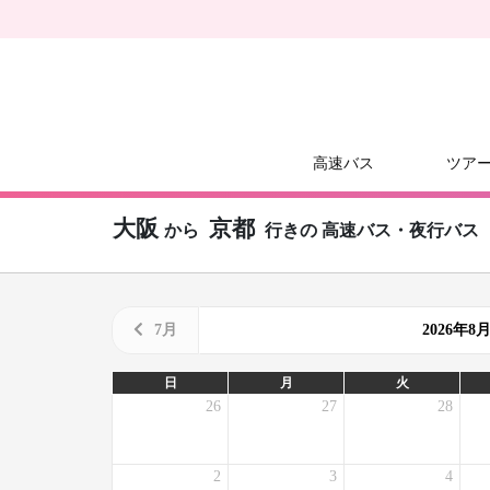
高速バス
ツア
大阪
京都
から
行きの
高速バス・夜行バス
7月
2026年
日
月
火
26
27
28
2
3
4