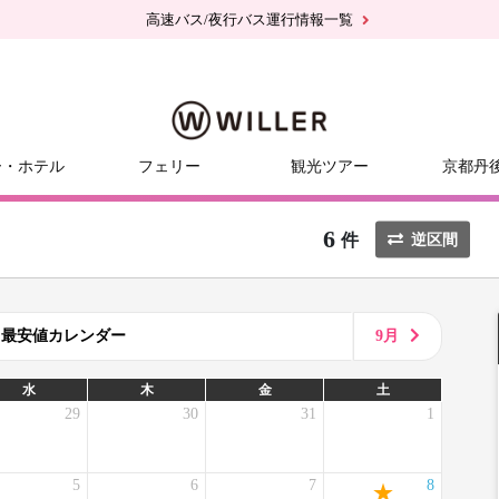
高速バス/夜行バス運行情報一覧
ー・ホテル
フェリー
観光ツアー
京都丹
6
件
逆区間
8月最安値カレンダー
9月
水
木
金
土
29
30
31
1
5
6
7
8