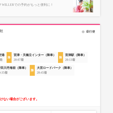
WILLERでの予約がもっと便利に！
社
昼行便
空港
宮津・天橋立インター（降車）
宮津駅（降車）
8発
20:07着
20:13着
野田川丹海前（降車）
大宮ロードパーク（降車）
0:35着
20:45着
けない場合がございます。