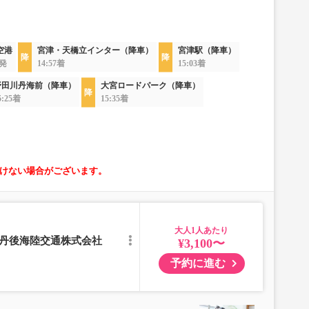
空港
宮津・天橋立インター（降車）
宮津駅（降車）
8発
14:57着
15:03着
野田川丹海前（降車）
大宮ロードパーク（降車）
5:25着
15:35着
けない場合がございます。
大人
／丹後海陸交通株式会社
¥3,100〜
予約に進む