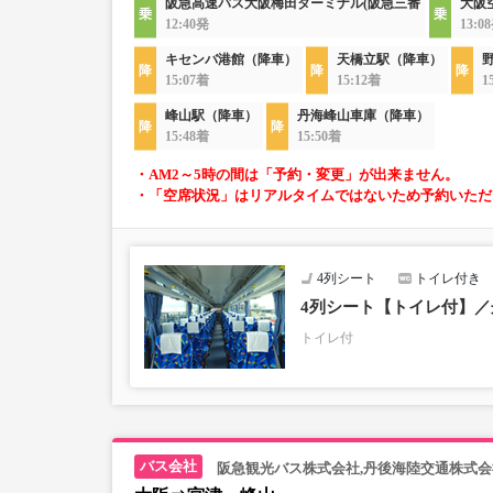
阪急高速バス大阪梅田ターミナル(阪急三番
大阪
12:40発
13:0
キセンバ港館（降車）
天橋立駅（降車）
15:07着
15:12着
1
峰山駅（降車）
丹海峰山車庫（降車）
15:48着
15:50着
・AM2～5時の間は「予約・変更」が出来ません。
・「空席状況」はリアルタイムではないため予約いただ
4列シート
トイレ付き
4列シート【トイレ付】
トイレ付
阪急観光バス株式会社,丹後海陸交通株式会