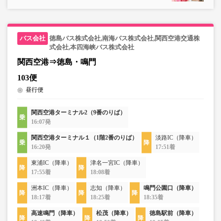
徳島バス株式会社,南海バス株式会社,関西空港交通株
式会社,本四海峡バス株式会社
関西空港⇒徳島・鳴門
103便
昼行便
関西空港ターミナル2（9番のりば）
16:07発
関西空港ターミナル１（1階2番のりば）
淡路IC（降車）
16:20発
17:51着
東浦IC（降車）
津名一宮IC（降車）
17:55着
18:08着
洲本IC（降車）
志知（降車）
鳴門公園口（降車）
18:17着
18:25着
18:35着
高速鳴門（降車）
松茂（降車）
徳島駅前（降車）