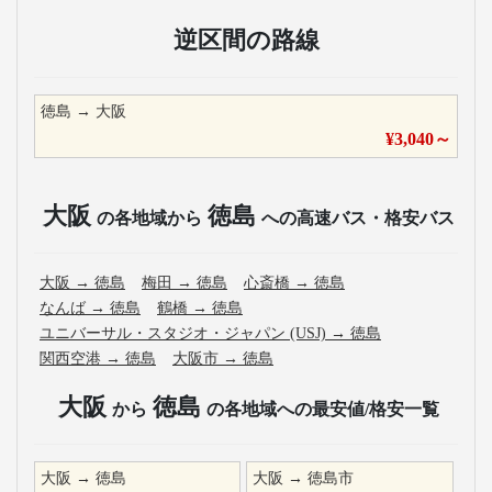
逆区間の路線
徳島
→
大阪
¥
3,040
～
大阪
徳島
の各地域から
への高速バス・格安バス
大阪
→
徳島
梅田
→
徳島
心斎橋
→
徳島
なんば
→
徳島
鶴橋
→
徳島
ユニバーサル・スタジオ・ジャパン (USJ)
→
徳島
関西空港
→
徳島
大阪市
→
徳島
大阪
徳島
から
の各地域への最安値/格安一覧
大阪
→
徳島
大阪
→
徳島市