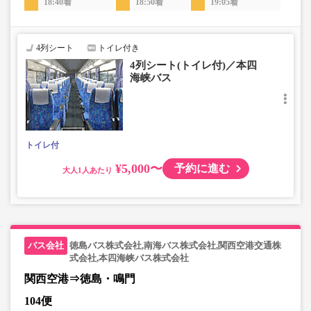
18:40着
18:50着
19:05着
4列シート
トイレ付き
4列シート(トイレ付)／本四
海峡バス
トイレ付
¥5,000〜
予約に進む
大人
徳島バス株式会社,南海バス株式会社,関西空港交通株
式会社,本四海峡バス株式会社
関西空港⇒徳島・鳴門
104便