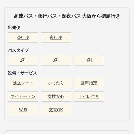
高速バス・夜行バス・深夜バス 大阪から徳島行き
出発便
昼行便
夜行便
バスタイプ
2列
3列
4列
設備・サービス
独立シート
ゆったり
座席指定
マイカーテン
女性安心
トイレ付き
WiFi
充電OK