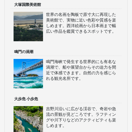
大塚国際美術館
世界の名画を陶板で原寸大に再現した
美術館で、実物に近い色彩や質感を楽
しめます。西洋絵画から日本画まで幅
広い作品を鑑賞できるスポットです。
鳴門の渦潮
鳴門海峡で発生する世界的にも有名な
渦潮で、船や展望台からその迫力を間
近で体感できます。自然の力を感じら
れる観光名所です。
大歩危 小歩危
吉野川沿いに広がる渓谷で、奇岩や急
流の景観が見どころです。ラフティン
グや川下りなどのアクティビティも楽
しめます。