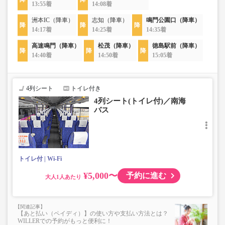
13:55着
14:08着
洲本IC（降車）
志知（降車）
鳴門公園口（降車）
14:17着
14:25着
14:35着
高速鳴門（降車）
松茂（降車）
徳島駅前（降車）
14:40着
14:50着
15:05着
4列シート
トイレ付き
4列シート(トイレ付)／南海
バス
トイレ付
Wi-Fi
¥5,000〜
予約に進む
大人
【あと払い（ペイディ）】の使い方や支払い方法とは？
WILLERでの予約がもっと便利に！