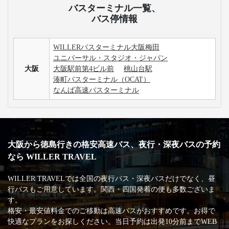
バスターミナル一覧、
バス停情報
WILLERバスターミナル大阪梅田
ユニバーサル・スタジオ・ジャパン
大阪
大阪駅前第4ビル前
桃山台駅
湊町バスターミナル（OCAT）
なんば高速バスターミナル
大阪から徳島行きの格安高速バス、夜行・深夜バスの予約
なら WILLER TRAVEL
WILLER TRAVELでは全国の夜行バス・深夜バスだけでなく、昼
行バスもご用意しています。関西・四国発着の便も多数ございま
す。
格安・最安値料金でのご移動は高速バスがおすすめです。お得で
快適なプランをお探しください。当日予約は出発10分前までWEB