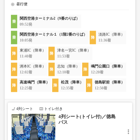
昼行便
関西空港ターミナル2（9番のりば）
09:52発
関西空港ターミナル１（1階2番のりば）
淡路IC（降車）
10:05発
11:36着
東浦IC（降車）
津名一宮IC（降車）
11:40着
11:53着
洲本IC（降車）
志知（降車）
鳴門公園口（降車）
12:02着
12:10着
12:20着
高速鳴門（降車）
松茂（降車）
徳島駅前（降車）
12:25着
12:35着
12:50着
4列シート
トイレ付き
4列シート(トイレ付)／徳島
バス