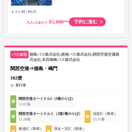
トイレ付
Wi-Fi
¥5,000〜
予約に進む
大人
徳島バス株式会社,南海バス株式会社,関西空港交通株
式会社,本四海峡バス株式会社
関西空港⇒徳島・鳴門
102便
昼行便
関西空港ターミナル2（9番のりば）
12:07発
関西空港ターミナル１（1階2番のりば）
淡路IC（降車）
12:20発
13:51着
東浦IC（降車）
津名一宮IC（降車）