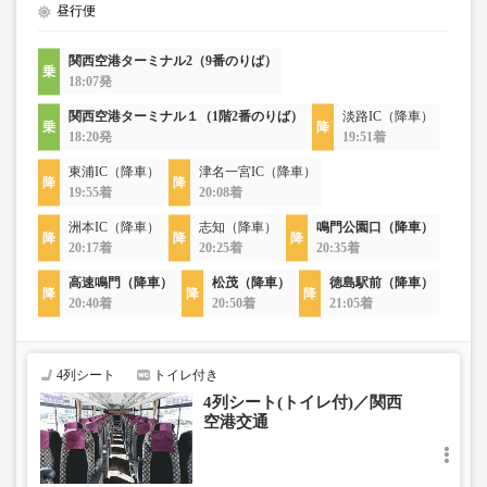
昼行便
関西空港ターミナル2（9番のりば）
18:07発
関西空港ターミナル１（1階2番のりば）
淡路IC（降車）
18:20発
19:51着
東浦IC（降車）
津名一宮IC（降車）
19:55着
20:08着
洲本IC（降車）
志知（降車）
鳴門公園口（降車）
20:17着
20:25着
20:35着
高速鳴門（降車）
松茂（降車）
徳島駅前（降車）
20:40着
20:50着
21:05着
4列シート
トイレ付き
4列シート(トイレ付)／関西
空港交通