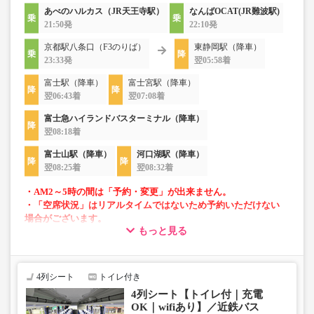
あべのハルカス（JR天王寺駅）
なんばOCAT(JR難波駅)
21:50発
22:10発
京都駅八条口（F3のりば）
東静岡駅（降車）
23:33発
翌05:58着
富士駅（降車）
富士宮駅（降車）
翌06:43着
翌07:08着
富士急ハイランドバスターミナル（降車）
翌08:18着
富士山駅（降車）
河口湖駅（降車）
翌08:25着
翌08:32着
・AM2～5時の間は「予約・変更」が出来ません。
・「空席状況」はリアルタイムではないため予約いただけない
場合がございます。
もっと見る
・車両は予告なく変更となる場合がございます。これに伴い、
座席やシート設備が変更となる場合がございますので、あらか
じめご了承ください。
4列シート
トイレ付き
4列シート【トイレ付｜充電
OK｜wifiあり】／近鉄バス