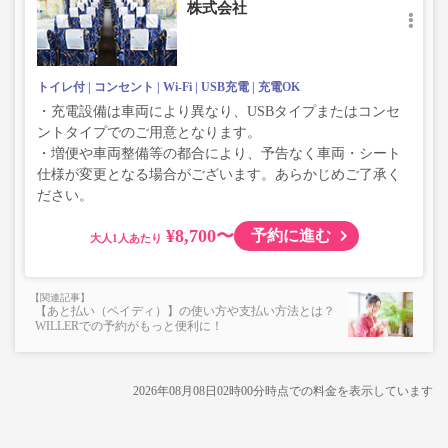
株式会社
トイレ付
コンセント
Wi-Fi
USB充電
充電OK
・充電設備は車両により異なり、USBタイプまたはコンセ
ントタイプでのご用意となります。
・増便や車両整備等の都合により、予告なく車両・シート
仕様が変更となる場合がございます。あらかじめご了承く
ださい。
¥8,700〜
予約に進む
大人
【あと払い（ペイディ）】の使い方や支払い方法とは？
WILLERでの予約がもっと便利に！
2026年08月08日02時00分
時点での料金を表示しています