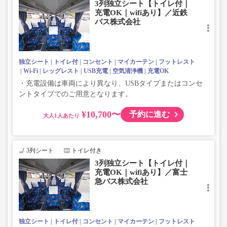
3列独立シート【トイレ付｜
充電OK｜wifiあり】／近鉄
バス株式会社
独立シート
トイレ付
コンセント
マイカーテン
フットレスト
Wi-Fi
レッグレスト
USB充電
空気清浄機
充電OK
・充電設備は車両により異なり、USBタイプまたはコンセ
ントタイプでのご用意となります。
¥10,700〜
予約に進む
大人
3列シート
トイレ付き
3列独立シート【トイレ付｜
充電OK｜wifiあり】／富士
急バス株式会社
独立シート
トイレ付
コンセント
マイカーテン
フットレスト