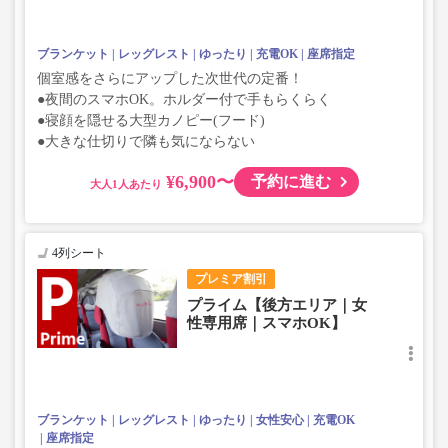
ブランケット
レッグレスト
ゆったり
充電OK
座席指定
個室感をさらにアップした次世代の定番！
●夜間のスマホOK。ホルダー付で手もらくらく
●寝顔を隠せる大型カノピー(フード)
●大きな仕切りで隣も気にならない
¥6,900〜
予約に進む
大人
4列シート
プレミア割引
プライム【後方エリア｜女
性専用席｜スマホOK】
ブランケット
レッグレスト
ゆったり
女性安心
充電OK
座席指定