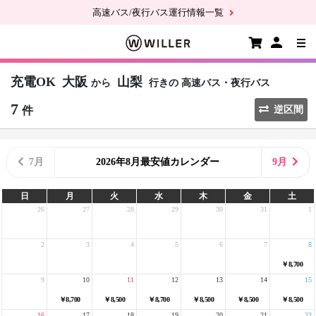
高速バス/夜行バス運行情報一覧
充電OK
大阪
山梨
から
行きの
高速バス・夜行バス
7
件
逆区間
7月
2026年8月最安値カレンダー
9月
日
月
火
水
木
金
土
26
27
28
29
30
31
1
2
3
4
5
6
7
8
￥8,700
9
10
11
12
13
14
15
￥8,700
￥8,500
￥8,700
￥8,500
￥8,500
￥8,500
16
17
18
19
20
21
22