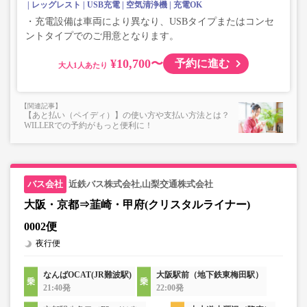
レッグレスト
USB充電
空気清浄機
充電OK
・充電設備は車両により異なり、USBタイプまたはコンセ
ントタイプでのご用意となります。
¥10,700〜
予約に進む
大人
【あと払い（ペイディ）】の使い方や支払い方法とは？
WILLERでの予約がもっと便利に！
近鉄バス株式会社,山梨交通株式会社
大阪・京都⇒韮崎・甲府(クリスタルライナー)
0002便
夜行便
なんばOCAT(JR難波駅)
大阪駅前（地下鉄東梅田駅）
21:40発
22:00発