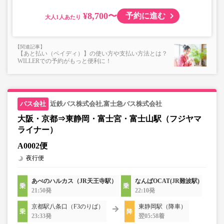
¥8,700〜
予約に進む
大人
【あと払い（ペイディ）】の使い方や支払い方法とは？
WILLERでの予約がもっと便利に！
近鉄バス株式会社,富士急バス株式会社
大阪・京都⇒東静岡・富士宮・富士山駅（フジヤマ
ライナー）
A0002便
夜行便
あべのハルカス（JR天王寺駅）
なんばOCAT(JR難波駅)
21:50発
22:10発
京都駅八条口（F3のりば）
東静岡駅（降車）
23:33発
翌05:58着