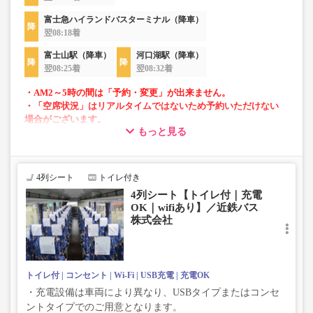
富士急ハイランドバスターミナル（降車）
翌08:18着
富士山駅（降車）
河口湖駅（降車）
翌08:25着
翌08:32着
・AM2～5時の間は「予約・変更」が出来ません。
・「空席状況」はリアルタイムではないため予約いただけない
場合がございます。
もっと見る
・車両は予告なく変更となる場合がございます。これに伴い、
座席やシート設備が変更となる場合がございますので、あらか
じめご了承ください。
4列シート
トイレ付き
4列シート【トイレ付｜充電
OK｜wifiあり】／近鉄バス
株式会社
トイレ付
コンセント
Wi-Fi
USB充電
充電OK
・充電設備は車両により異なり、USBタイプまたはコンセ
ントタイプでのご用意となります。