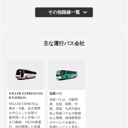
その他路線一覧
主な運行バス会社
WILLER EXPRESS/STA
近鉄バス
R EXPRESS
近鉄バスは、大阪関
WILLER EXPRESSは、
東、北陸、関西、中
東京～大阪、名古屋間
国、四国、九州方面を
を中心とした全国で、
結ぶ高速バスを20路線
都市間バスと空港バス
以上展開。地域密着型
を22路線・1日200便運
のサービスを提供し、
行。自社開発した快適
快適なシートと安定し