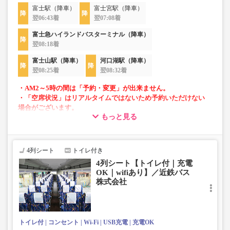
富士駅（降車）
富士宮駅（降車）
翌06:43着
翌07:08着
富士急ハイランドバスターミナル（降車）
翌08:18着
富士山駅（降車）
河口湖駅（降車）
翌08:25着
翌08:32着
・AM2～5時の間は「予約・変更」が出来ません。
・「空席状況」はリアルタイムではないため予約いただけない
場合がございます。
もっと見る
・車両は予告なく変更となる場合がございます。これに伴い、
座席やシート設備が変更となる場合がございますので、あらか
じめご了承ください。
4列シート
トイレ付き
4列シート【トイレ付｜充電
OK｜wifiあり】／近鉄バス
株式会社
トイレ付
コンセント
Wi-Fi
USB充電
充電OK