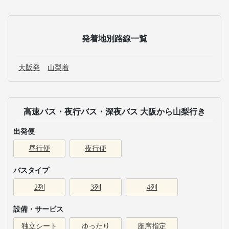
発着地別路線一覧
大阪発
山梨着
高速バス・夜行バス・深夜バス 大阪から山梨行き
出発便
昼行便
夜行便
バスタイプ
2列
3列
4列
設備・サービス
独立シート
ゆったり
座席指定