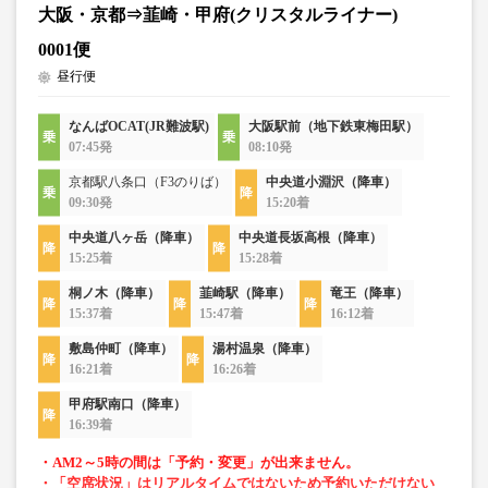
大阪・京都⇒韮崎・甲府(クリスタルライナー)
0001便
昼行便
なんばOCAT(JR難波駅)
大阪駅前（地下鉄東梅田駅）
07:45発
08:10発
京都駅八条口（F3のりば）
中央道小淵沢（降車）
09:30発
15:20着
中央道八ヶ岳（降車）
中央道長坂高根（降車）
15:25着
15:28着
桐ノ木（降車）
韮崎駅（降車）
竜王（降車）
15:37着
15:47着
16:12着
敷島仲町（降車）
湯村温泉（降車）
16:21着
16:26着
甲府駅南口（降車）
16:39着
・AM2～5時の間は「予約・変更」が出来ません。
・「空席状況」はリアルタイムではないため予約いただけない