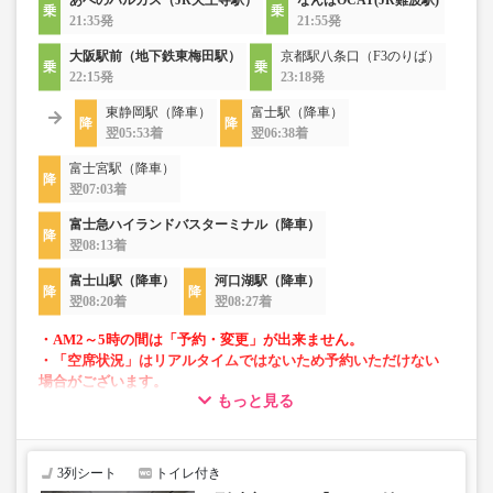
あべのハルカス（JR天王寺駅）
なんばOCAT(JR難波駅)
21:35発
21:55発
大阪駅前（地下鉄東梅田駅）
京都駅八条口（F3のりば）
22:15発
23:18発
東静岡駅（降車）
富士駅（降車）
翌05:53着
翌06:38着
富士宮駅（降車）
翌07:03着
富士急ハイランドバスターミナル（降車）
翌08:13着
富士山駅（降車）
河口湖駅（降車）
翌08:20着
翌08:27着
・AM2～5時の間は「予約・変更」が出来ません。
・「空席状況」はリアルタイムではないため予約いただけない
場合がございます。
もっと見る
・車両は予告なく変更となる場合がございます。これに伴い、
座席やシート設備が変更となる場合がございますので、あらか
じめご了承ください。
3列シート
トイレ付き