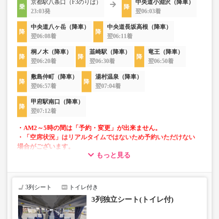
京都駅八条口（F3のりば）
中央道小淵沢（降車）
23:03発
翌06:03着
中央道八ヶ岳（降車）
中央道長坂高根（降車）
翌06:08着
翌06:11着
桐ノ木（降車）
韮崎駅（降車）
竜王（降車）
翌06:20着
翌06:30着
翌06:50着
敷島仲町（降車）
湯村温泉（降車）
翌06:57着
翌07:04着
甲府駅南口（降車）
翌07:12着
・AM2～5時の間は「予約・変更」が出来ません。
・「空席状況」はリアルタイムではないため予約いただけない
場合がございます。
もっと見る
・車両は予告なく変更となる場合がございます。これに伴い、
座席やシート設備が変更となる場合がございますので、あらか
じめご了承ください。
3列シート
トイレ付き
3列独立シート(トイレ付)