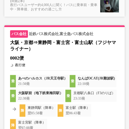
夜行バスユーザー約4,000人に聞く！バスに乗車前・乗車
中・降車後、おすすめの過ごし方
近鉄バス株式会社,富士急バス株式会社
大阪・京都⇒東静岡・富士宮・富士山駅（フジヤマ
ライナー）
0002便
夜行便
あべのハルカス（JR天王寺駅）
なんばOCAT(JR難波駅)
21:50発
22:10発
大阪駅前（地下鉄東梅田駅）
京都駅八条口（F3のりば）
22:30発
23:33発
東静岡駅（降車）
富士駅（降車）
翌05:58着
翌06:43着
富士宮駅（降車）
翌07:08着