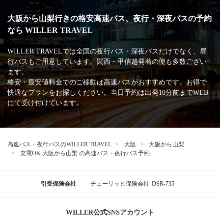
大阪から山梨行きの格安高速バス、夜行・深夜バスの予約
なら WILLER TRAVEL
WILLER TRAVELでは全国の夜行バス・深夜バスだけでなく、昼
行バスもご用意しています。関西・甲信越発着の便も多数ござい
ます。
格安・最安値料金でのご移動は高速バスがおすすめです。お得で
快適なプランをお探しください。当日予約は出発10分前までWEB
にて受け付けています。
高速バス・夜行バスのWILLER TRAVEL
大阪
大阪から山梨
充電OK 大阪から山梨 の高速バス・夜行バス予約
引受保険会社
チューリッヒ保険会社
DSR-735
WILLER公式SNSアカウント