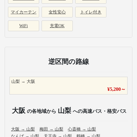
マイカーテン
女性安心
トイレ付き
WiFi
充電OK
逆区間の路線
山梨
→
大阪
¥
5,200
～
大阪
山梨
の各地域から
への高速バス・格安バス
大阪
→
山梨
梅田
→
山梨
心斎橋
→
山梨
なんば
→
山梨
天王寺
→
山梨
鶴橋
→
山梨