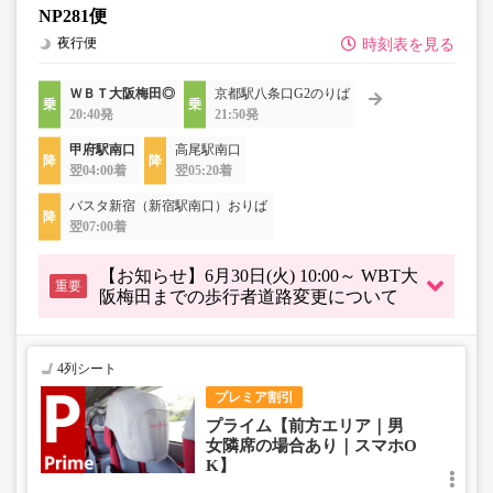
NP281便
夜行便
時刻表を見る
ＷＢＴ大阪梅田◎
京都駅八条口G2のりば
20:40発
21:50発
甲府駅南口
高尾駅南口
翌04:00着
翌05:20着
バスタ新宿（新宿駅南口）おりば
翌07:00着
【お知らせ】6月30日(火) 10:00～ WBT大
重要
阪梅田までの歩行者道路変更について
4列シート
プレミア割引
プライム【前方エリア｜男
女隣席の場合あり｜スマホO
K】