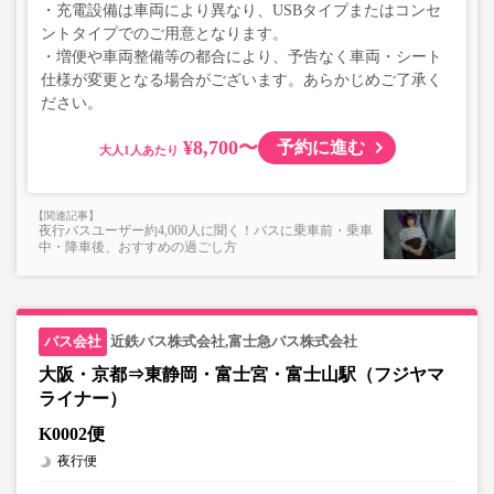
・充電設備は車両により異なり、USBタイプまたはコンセ
ントタイプでのご用意となります。
・増便や車両整備等の都合により、予告なく車両・シート
仕様が変更となる場合がございます。あらかじめご了承く
ださい。
¥8,700〜
予約に進む
大人
夜行バスユーザー約4,000人に聞く！バスに乗車前・乗車
中・降車後、おすすめの過ごし方
近鉄バス株式会社,富士急バス株式会社
大阪・京都⇒東静岡・富士宮・富士山駅（フジヤマ
ライナー）
K0002便
夜行便