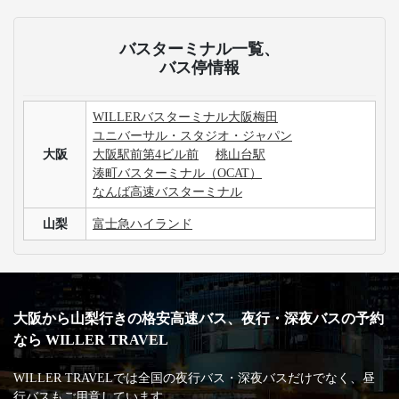
バスターミナル一覧、
バス停情報
WILLERバスターミナル大阪梅田
ユニバーサル・スタジオ・ジャパン
大阪
大阪駅前第4ビル前
桃山台駅
湊町バスターミナル（OCAT）
なんば高速バスターミナル
山梨
富士急ハイランド
大阪から山梨行きの格安高速バス、夜行・深夜バスの予約
なら WILLER TRAVEL
WILLER TRAVELでは全国の夜行バス・深夜バスだけでなく、昼
行バスもご用意しています。