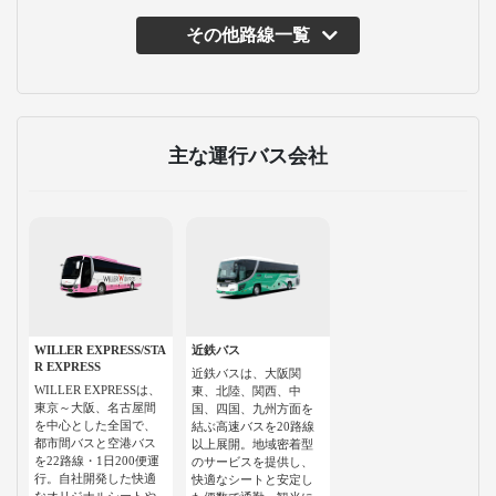
その他路線一覧
主な運行バス会社
WILLER EXPRESS/STA
近鉄バス
R EXPRESS
近鉄バスは、大阪関
WILLER EXPRESSは、
東、北陸、関西、中
東京～大阪、名古屋間
国、四国、九州方面を
を中心とした全国で、
結ぶ高速バスを20路線
都市間バスと空港バス
以上展開。地域密着型
を22路線・1日200便運
のサービスを提供し、
行。自社開発した快適
快適なシートと安定し
なオリジナルシートや