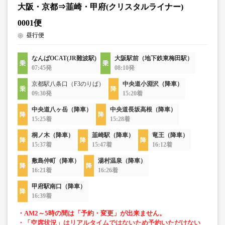
大阪・京都⇒韮崎・甲府(クリスタルライナー)
0001便
昼行便
なんばOCAT(JR難波駅)
大阪駅前（地下鉄東梅田駅）
07:45発
08:10発
京都駅八条口（F3のりば）
中央道小淵沢（降車）
09:30発
15:20着
中央道八ヶ岳（降車）
中央道長坂高根（降車）
15:25着
15:28着
桐ノ木（降車）
韮崎駅（降車）
竜王（降車）
15:37着
15:47着
16:12着
敷島仲町（降車）
湯村温泉（降車）
16:21着
16:26着
甲府駅南口（降車）
16:39着
・AM2～5時の間は「予約・変更」が出来ません。
・「空席状況」はリアルタイムではないため予約いただけない