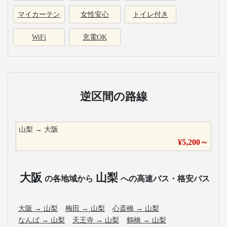
マイカーテン
女性安心
トイレ付き
WiFi
充電OK
逆区間の路線
山梨
→
大阪
¥
5,200
～
大阪
山梨
の各地域から
への高速バス・格安バス
大阪
→
山梨
梅田
→
山梨
心斎橋
→
山梨
なんば
→
山梨
天王寺
→
山梨
鶴橋
→
山梨