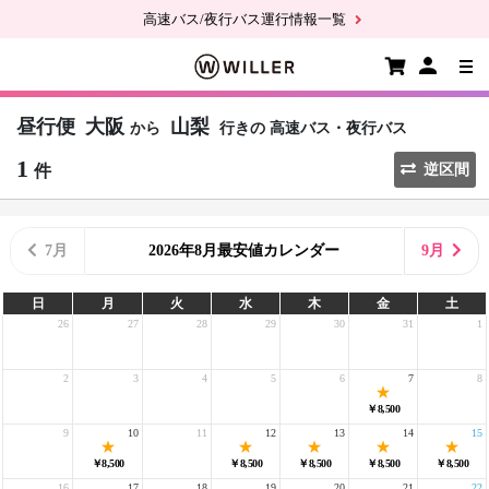
高速バス/夜行バス運行情報一覧
昼行便
大阪
山梨
から
行きの
高速バス・夜行バス
1
件
逆区間
7月
2026年8月最安値カレンダー
9月
日
月
火
水
木
金
土
26
27
28
29
30
31
1
2
3
4
5
6
7
8
￥8,500
9
10
11
12
13
14
15
￥8,500
￥8,500
￥8,500
￥8,500
￥8,500
16
17
18
19
20
21
22