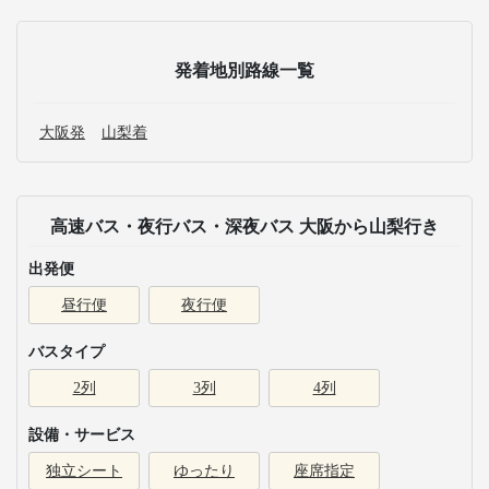
発着地別路線一覧
大阪発
山梨着
高速バス・夜行バス・深夜バス 大阪から山梨行き
出発便
昼行便
夜行便
バスタイプ
2列
3列
4列
設備・サービス
独立シート
ゆったり
座席指定