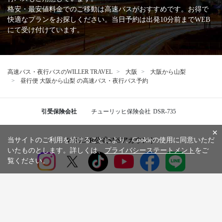
格安・最安値料金でのご移動は高速バスがおすすめです。お得で
快適なプランをお探しください。当日予約は出発10分前までWEB
にて受け付けています。
高速バス・夜行バスのWILLER TRAVEL
大阪
大阪から山梨
昼行便 大阪から山梨 の高速バス・夜行バス予約
引受保険会社
チューリッヒ保険会社
DSR-735
×
当サイトのご利用を続けることにより、Cookieの使用に同意いただ
WILLER公式SNSアカウント
いたものとします。詳しくは、
プライバシーステートメント
をご
覧ください。
お知らせ