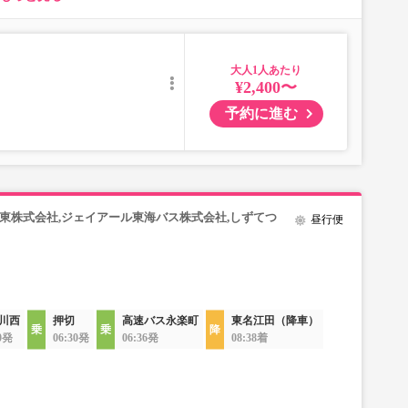
大人
¥2,400〜
予約に進む
東株式会社,ジェイアール東海バス株式会社,しずてつ
昼行便
川西
押切
高速バス永楽町
東名江田（降車）
20発
06:30発
06:36発
08:38着