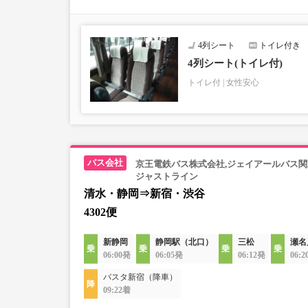
・車内は常時換気し、清掃・除菌を徹底。
4列シート
トイレ付き
4列シート(トイレ付)
トイレ付
女性安心
京王電鉄バス株式会社,ジェイアールバス関
ジャストライン
清水・静岡⇒新宿・渋谷
4302便
新静岡
静岡駅（北口）
三松
瀬名
06:00発
06:05発
06:12発
06:
バスタ新宿（降車）
09:22着