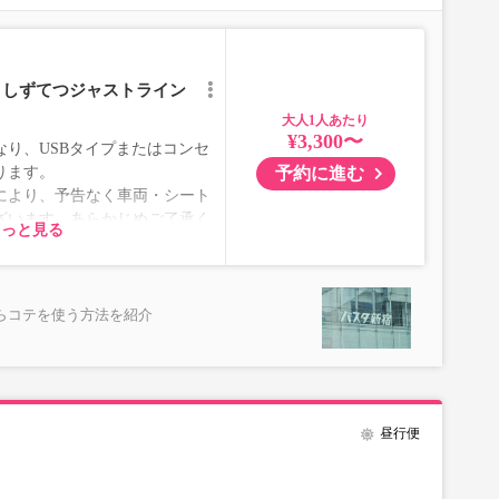
 しずてつジャストライン
大人
¥3,300〜
り、USBタイプまたはコンセ
予約に進む
ります。
により、予告なく車両・シート
ざいます。あらかじめご了承く
もっと見る
らコテを使う方法を紹介
昼行便