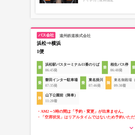
トイレ付
座席指定
遠州鉄道株式会社
浜松⇒横浜
1便
浜松駅バスターミナル11番のりば
相生バス停
06:45発
06:48発
磐田インター駐車場
東名掛川
東名御殿場
07:35発
07:46発
09:30着
山下公園前（降車）
11:20着
・AM2～5時の間は「予約・変更」が出来ません。
・「空席状況」はリアルタイムではないため予約いただ
・車内トイレ完備で長旅でも安心。※車両により異
・フリーWi-Fiが利用可能。※車両により異なりま