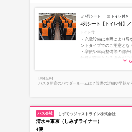
4列シート
トイレ付き
4列シート【トイレ付】／
トイレ付
・充電設備は車両により異な
ントタイプでのご用意とな
・増便や車両整備等の都合
仕様が変更となる場合がご
ださい。
バスタ新宿のパウダールームは？設備の詳細や早朝か
しずてつジャストライン株式会社
清水⇒東京（しみずライナー）
4便