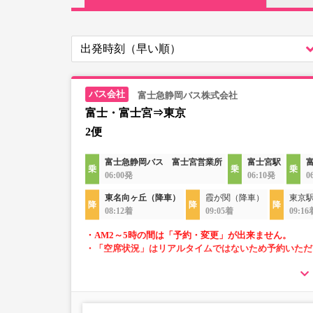
富士急静岡バス株式会社
富士・富士宮⇒東京
2便
富士急静岡バス 富士宮営業所
富士宮駅
06:00発
06:10発
0
東名向ヶ丘（降車）
霞が関（降車）
東京
08:12着
09:05着
09:16
・AM2～5時の間は「予約・変更」が出来ません。
・「空席状況」はリアルタイムではないため予約いただ
・車内トイレ完備で長旅でも安心。※車両により異
・車内は常時換気し、清掃・除菌を徹底。