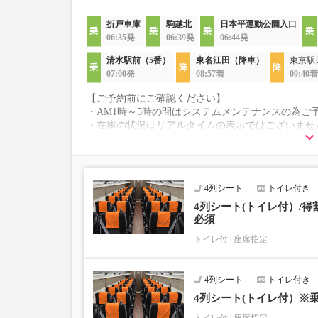
折戸車庫
駒越北
日本平運動公園入口
06:35発
06:39発
06:44発
清水駅前（5番）
東名江田（降車）
東京駅
07:00発
08:57着
09:40着
【ご予約前にご確認ください】
・AM1時～5時の間はシステムメンテナンスの為ご
・在庫の状況はリアルタイムの表示ではございませ
※売り切れの場合でも残数が表示される場合があ
・こちらの路線はキャンセル以外の購入後の変更が
・学生・シニア・乳幼児料金はございません。
学生、シニアの方は「大人」、乳幼児の方は「小
4列シート
トイレ付き
乗車定員遵守のため乗車券をお持ちで無い「乳幼
・最新の運行状況は運行会社HPを御覧ください。
4列シート(トイレ付）/
必須
・車両は予告なく変更となる場合がございます。こ
すので、あらかじめご了承ください。
トイレ付
座席指定
4列シート
トイレ付き
4列シート(トイレ付）※