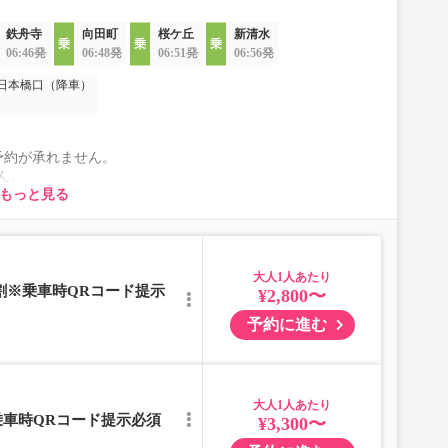
鉄舟寺
向田町
桜ケ丘
新清水
06:46発
06:48発
06:51発
06:56発
日本橋口（降車）
予約が承れません。
ん。
もっと見る
ります。
一切承れませんので予めご了承ください。
児」を選択いただきご予約にお進みください。
児」の乗車をお断りする場合があります。
大人
得割※乗車時QRコード提示
¥2,800〜
れに伴い、座席やシート設備が変更となる場合がございま
予約に進む
大人
乗車時QRコード提示必須
¥3,300〜