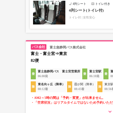
4列シート
トイレ付き
4列シート(トイレ付)
トイレ付
女性安心
富士急静岡バス株式会社
富士・富士宮⇒東京
82便
富士急静岡バス 富士宮営業所
富士宮駅
06:00発
06:10発
0
東名向ヶ丘（降車）
霞が関（降車）
東京
08:12着
08:45着
08:56
・AM2～5時の間は「予約・変更」が出来ません。
・「空席状況」はリアルタイムではないため予約いただ
・車内トイレ完備で長旅でも安心。※車両により異