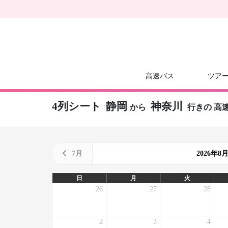
高速バス
ツア
4列シート
静岡
神奈川
から
行きの
高
7月
2026年
日
月
火
26
27
28
2
3
4