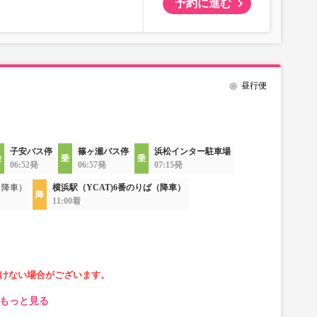
予約に進む
昼行便
子安バス停
篠ヶ瀬バス停
浜松インター駐車場
06:52発
06:57発
07:15発
（降車）
横浜駅（YCAT)6番のりば（降車）
11:00着
けない場合がございます。
もっと見る
なります。
す。