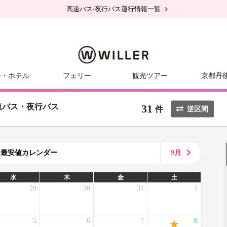
高速バス/夜行バス運行情報一覧
ー・ホテル
フェリー
観光ツアー
京都丹
31
速バス・夜行バス
件
逆区間
8月最安値カレンダー
9月
水
木
金
土
29
30
31
1
5
6
7
8