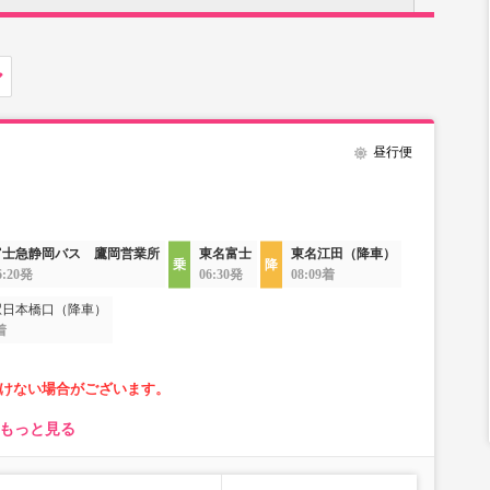
昼行便
富士急静岡バス 鷹岡営業所
東名富士
東名江田（降車）
6:20発
06:30発
08:09着
駅日本橋口（降車）
着
けない場合がございます。
もっと見る
なります。