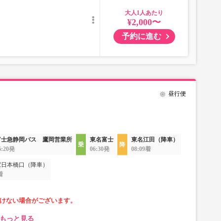
大人
¥2,000〜
予約に進む
昼行便
富士急静岡バス 鷹岡営業所
東名富士
東名江田（降車）
6:20発
06:30発
08:09着
駅日本橋口（降車）
着
けない場合がございます。
もっと見る
なります。