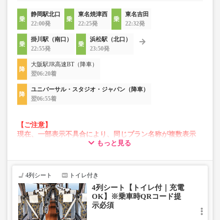
静岡駅北口
東名焼津西
東名吉田
22:00発
22:25発
22:32発
掛川駅（南口）
浜松駅（北口）
22:55発
23:50発
大阪駅JR高速BT（降車）
翌06:20着
ユニバーサル・スタジオ・ジャパン（降車）
翌06:55着
【ご注意】
現在、一部表示不具合により、同じプラン名称が複数表示
もっと見る
される場合がございます。
その場合、予約操作途中でエラーが発生する可能性がござ
います。
お手数をおかけいたしますが、エラー表示が出た場合は、
4列シート
トイレ付き
異なる画像のプランからご予約いただきますようお願いい
4列シート【トイレ付｜充電
たします。
OK】※乗車時QRコード提
示必須