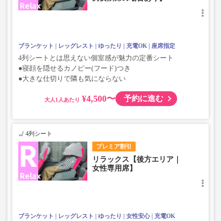
ブランケット
レッグレスト
ゆったり
充電OK
座席指定
4列シートとは思えない個室感が魅力の定番シート
●寝顔を隠せるカノピー(フード)つき
●大きな仕切りで隣も気にならない
¥4,500〜
予約に進む
大人
4列シート
プレミア割引
リラックス【後方エリア｜
女性専用席】
ブランケット
レッグレスト
ゆったり
女性安心
充電OK