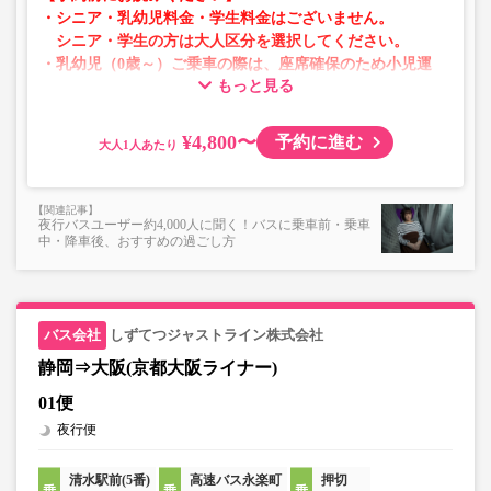
ントタイプでのご用意となります。
・シニア・乳幼児料金・学生料金はございません。
・増便や車両整備等の都合により、予告なく車両・シート
シニア・学生の方は大人区分を選択してください。
仕様が変更となる場合がございます。あらかじめご了承く
・乳幼児（0歳～）ご乗車の際は、座席確保のため小児運
ださい。
もっと見る
賃での乗車券が必要です。
乳幼児の方は小児区分を選択してください。
¥4,800〜
予約に進む
大人
・AM1時～5時の間はシステムメンテナンスの為ご予約が
承れません。
・在庫の状況はリアルタイムの表示ではございません。
夜行バスユーザー約4,000人に聞く！バスに乗車前・乗車
※売り切れの場合でも残数が表示される場合がありま
中・降車後、おすすめの過ごし方
す。
・販売日・便ごとに随時価格が変動いたします。購入時に
販売価格をご確認の上でご予約をお願いいたします。
・一部取り扱いのない停留所がある場合がございます。
しずてつジャストライン株式会社
静岡⇒大阪(京都大阪ライナー)
01便
夜行便
清水駅前(5番)
高速バス永楽町
押切