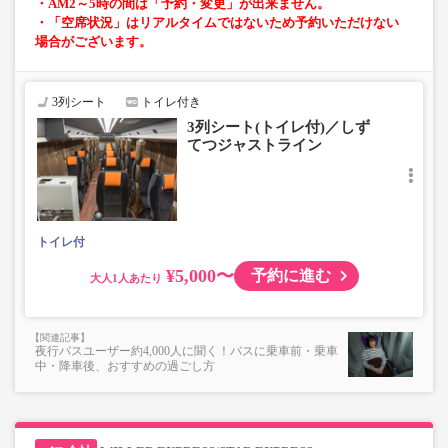
・AM2～5時の間は「予約・変更」が出来ません。
・「空席状況」はリアルタイムではないため予約いただけない
場合がございます。
3列シート
トイレ付き
3列シート(トイレ付)／しず
てつジャストライン
トイレ付
¥5,000〜
予約に進む
大人
夜行バスユーザー約4,000人に聞く！バスに乗車前・乗車
中・降車後、おすすめの過ごし方