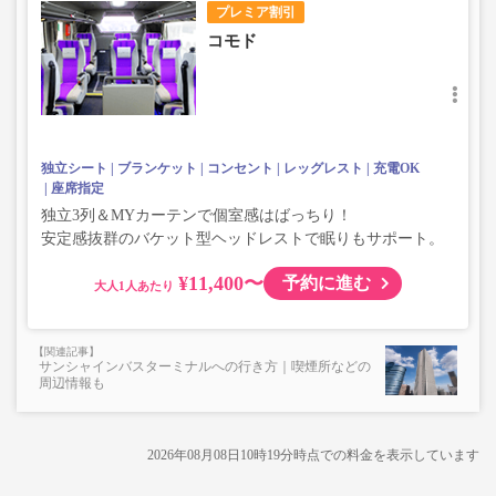
プレミア割引
コモド
独立シート
ブランケット
コンセント
レッグレスト
充電OK
座席指定
独立3列＆MYカーテンで個室感はばっちり！
安定感抜群のバケット型ヘッドレストで眠りもサポート。
¥11,400〜
予約に進む
大人
サンシャインバスターミナルへの行き方｜喫煙所などの
周辺情報も
2026年08月08日10時19分
時点での料金を表示しています