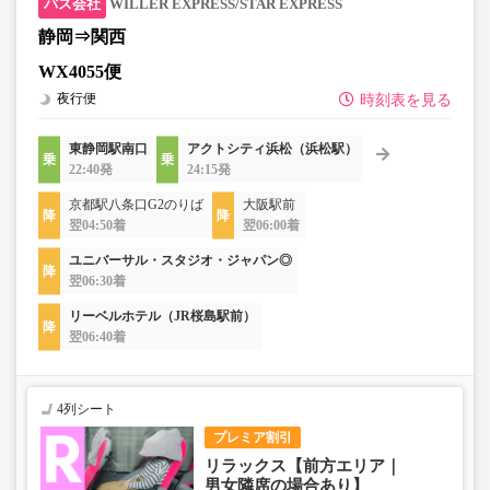
WILLER EXPRESS/STAR EXPRESS
静岡⇒関西
WX4055便
夜行便
時刻表を見る
東静岡駅南口
アクトシティ浜松（浜松駅）
22:40発
24:15発
京都駅八条口G2のりば
大阪駅前
翌04:50着
翌06:00着
ユニバーサル・スタジオ・ジャパン◎
翌06:30着
リーベルホテル（JR桜島駅前）
翌06:40着
4列シート
プレミア割引
リラックス【前方エリア｜
男女隣席の場合あり】