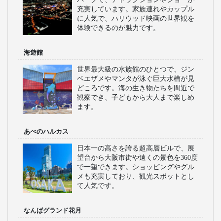
充実しています。家族連れやカップル
に人気で、ハリウッド映画の世界観を
体験できるのが魅力です。
海遊館
世界最大級の水族館のひとつで、ジン
ベエザメやマンタが泳ぐ巨大水槽が見
どころです。海の生き物たちを間近で
観察でき、子どもから大人まで楽しめ
ます。
あべのハルカス
日本一の高さを誇る超高層ビルで、展
望台から大阪市街や遠くの景色を360度
で一望できます。ショッピングやグル
メも充実しており、観光スポットとし
て人気です。
なんばグランド花月