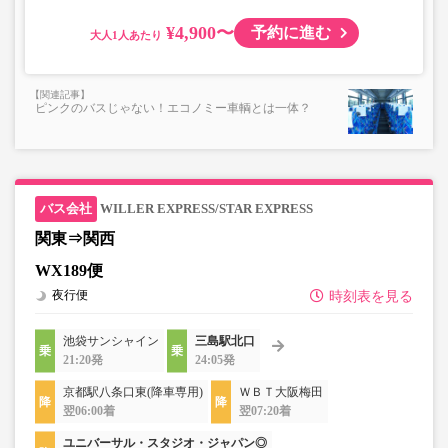
¥4,900〜
予約に進む
大人
ピンクのバスじゃない！エコノミー車輌とは一体？
WILLER EXPRESS/STAR EXPRESS
関東⇒関西
WX189便
夜行便
時刻表を見る
池袋サンシャイン
三島駅北口
21:20発
24:05発
京都駅八条口東(降車専用)
ＷＢＴ大阪梅田
翌06:00着
翌07:20着
ユニバーサル・スタジオ・ジャパン◎