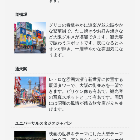
ます。
道頓堀
グリコの看板やかに道楽が並ぶ賑やか
な繁華街で、たこ焼きやお好み焼きな
ど大阪グルメが堪能できます。観光客
で賑わうスポットです。夜になるとネ
オンが輝き、一層華やかな雰囲気にな
ります。
通天閣
レトロな雰囲気漂う新世界に位置する
展望タワーで、大阪の街並みを一望で
きます。ビリケン像も有名で、観光客
の写真スポットとして有名です。周辺
には昭和の風情が残る飲食店が立ち並
びます。
ユニバーサルスタジオジャパン
映画の世界をテーマにした大型テーマ
パークで、アトラクションやショーが