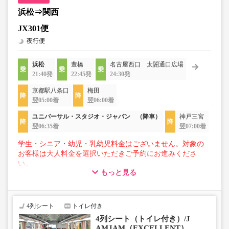
・販売日・便ごとに随時価格が変動いたします。購入時に
販売価格をご確認の上でご予約をお願いいたします。
浜松⇒関西
・一部取り扱いのない停留所がある場合がございます。
JX301便
夜行便
・充電設備は車両により異なり、USBタイプまたはコンセ
ントタイプでのご用意となります。
浜松
豊橋
名古屋西口 太閤通口広場
21:40発
22:45発
24:30発
・増便や車両整備等の都合により、予告なく車両・シート
仕様が変更となる場合がございます。あらかじめご了承く
京都駅八条口
梅田
ださい。
翌05:00着
翌06:00着
ユニバーサル・スタジオ・ジャパン （降車）
神戸三宮
翌06:35着
翌07:00着
学生・シニア・幼児・乳幼児料金はございません。対象の
お客様は大人料金を選択いただきご予約にお進みくださ
い。
もっと見る
【荷物について】
■トランクにてお預かりできる荷物
・3辺合計160cm以内、かつ10kg以下のものをおひとり様1
4列シート
トイレ付き
点
4列シート（トイレ付き）/J
■お預かりできない荷物（貴重品以外は車内持ち込みも不
AMJAM（EXCELLENT）