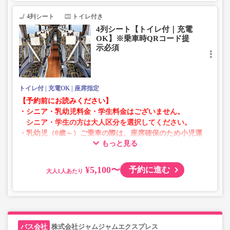
4列シート
トイレ付き
4列シート【トイレ付｜充電
OK】※乗車時QRコード提
示必須
トイレ付
充電OK
座席指定
【予約前にお読みください】
・シニア・乳幼児料金・学生料金はございません。
シニア・学生の方は大人区分を選択してください。
・乳幼児（0歳～）ご乗車の際は、座席確保のため小児運
もっと見る
賃での乗車券が必要です。
乳幼児の方は小児区分を選択してください。
¥5,100〜
予約に進む
大人
・AM1時～5時の間はシステムメンテナンスの為ご予約が
承れません。
・在庫の状況はリアルタイムの表示ではございません。
※売り切れの場合でも残数が表示される場合がありま
す。
株式会社ジャムジャムエクスプレス