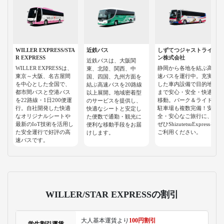
WILLER EXPRESS/STA
近鉄バス
しずてつジャストライ
R EXPRESS
ン株式会社
近鉄バスは、大阪関
WILLER EXPRESSは、
静岡から各地を結ぶ高
東、北陸、関西、中
東京～大阪、名古屋間
速バスを運行中。充実
国、四国、九州方面を
を中心とした全国で、
した車内設備で目的地
結ぶ高速バスを20路線
都市間バスと空港バス
まで安心・安全・快適
以上展開。地域密着型
を22路線・1日200便運
移動。パーク＆ライド
のサービスを提供し、
行。自社開発した快適
駐車場も複数完備！安
快適なシートと安定し
なオリジナルシートや
全・安心なご旅行に、
た便数で通勤・観光に
最新のIoT技術を活用し
ぜひShizutetsuExpressを
便利な移動手段をお届
た安全運行で好評の高
ご利用ください。
けします。
速バスです。
WILLER/STAR EXPRESSの割引
大人基本運賃より
100円割引