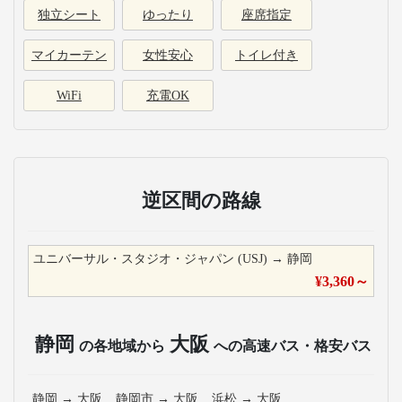
独立シート
ゆったり
座席指定
マイカーテン
女性安心
トイレ付き
WiFi
充電OK
逆区間の路線
ユニバーサル・スタジオ・ジャパン (USJ)
→
静岡
¥
3,360
～
静岡
大阪
の各地域から
への高速バス・格安バス
静岡
→
大阪
静岡市
→
大阪
浜松
→
大阪