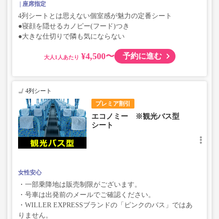
座席指定
4列シートとは思えない個室感が魅力の定番シート
●寝顔を隠せるカノピー(フード)つき
●大きな仕切りで隣も気にならない
¥4,500〜
予約に進む
大人
4列シート
プレミア割引
エコノミー ※観光バス型
シート
女性安心
・一部乗降地は販売制限がございます。
・号車は出発前のメールでご確認ください。
・WILLER EXPRESSブランドの「ピンクのバス」ではあ
りません。