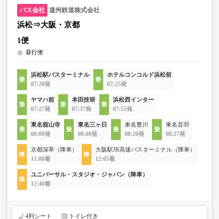
遠州鉄道株式会社
浜松⇒大阪・京都
1便
昼行便
浜松駅バスターミナル
ホテルコンコルド浜松前
07:20発
07:25発
ヤマハ前
本田技研
浜松西インター
07:27発
07:37発
07:55発
東名舘山寺
東名三ヶ日
東名豊川
東名音羽
08:00発
08:08発
08:20発
08:27発
京都深草（降車）
大阪駅JR高速バスターミナル（降車）
11:08着
12:05着
ユニバーサル・スタジオ・ジャパン（降車）
12:40着
4列シート
トイレ付き