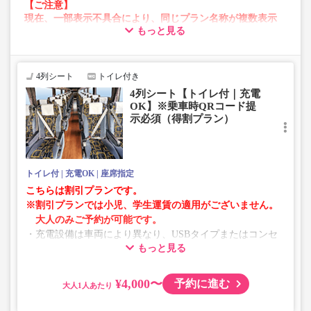
【ご注意】
現在、一部表示不具合により、同じプラン名称が複数表示
もっと見る
される場合がございます。
その場合、予約操作途中でエラーが発生する可能性がござ
います。
お手数をおかけいたしますが、エラー表示が出た場合は、
4列シート
トイレ付き
異なる画像のプランからご予約いただきますようお願いい
4列シート【トイレ付｜充電
たします。
OK】※乗車時QRコード提
示必須（得割プラン）
トイレ付
充電OK
座席指定
こちらは割引プランです。
※割引プランでは小児、学生運賃の適用がございません。
大人のみご予約が可能です。
・充電設備は車両により異なり、USBタイプまたはコンセ
もっと見る
ントタイプでのご用意となります。
・増便や車両整備等の都合により、予告なく車両・シート
仕様が変更となる場合がございます。あらかじめご了承く
¥4,000〜
予約に進む
大人
ださい。