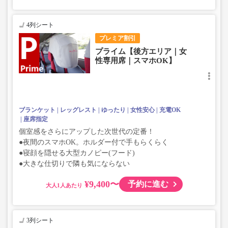
4列シート
プレミア割引
プライム【後方エリア｜女
性専用席｜スマホOK】
ブランケット
レッグレスト
ゆったり
女性安心
充電OK
座席指定
個室感をさらにアップした次世代の定番！
●夜間のスマホOK。ホルダー付で手もらくらく
●寝顔を隠せる大型カノピー(フード)
●大きな仕切りで隣も気にならない
¥9,400〜
予約に進む
大人
3列シート