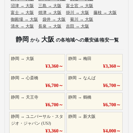
沼津
→
大阪
三島
→
大阪
富士宮
→
大阪
富士
→
大阪
焼津
→
大阪
掛川
→
大阪
藤枝
→
大阪
御殿場
→
大阪
袋井
→
大阪
菊川
→
大阪
清水
→
大阪
長泉
→
大阪
吉田
→
大阪
静岡
大阪
から
の各地域への最安値/格安一覧
静岡
→
大阪
静岡
→
梅田
¥
3,360
～
¥
3,360
～
静岡
→
心斎橋
静岡
→
なんば
¥
6,700
～
¥
6,700
～
静岡
→
天王寺
静岡
→
鶴橋
¥
6,700
～
¥
6,700
～
静岡
→
ユニバーサル・スタ
静岡
→
新大阪
ジオ・ジャパン (USJ)
¥
3,360
～
¥
4,000
～