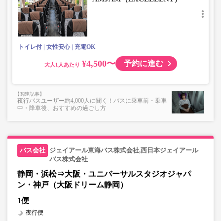
可）
楽器・自転車（折りたたみ含む）・ボード等の大きな荷
物、壊れ物、危険物、貴重品、ペット、
上記「トランクにてお預かりできる荷物」の条件を満たさ
ないもの
トイレ付
女性安心
充電OK
¥4,500〜
予約に進む
大人
夜行バスユーザー約4,000人に聞く！バスに乗車前・乗車
中・降車後、おすすめの過ごし方
ジェイアール東海バス株式会社,西日本ジェイアール
バス株式会社
静岡・浜松⇒大阪・ユニバーサルスタジオジャパ
ン・神戸（大阪ドリーム静岡）
1便
夜行便