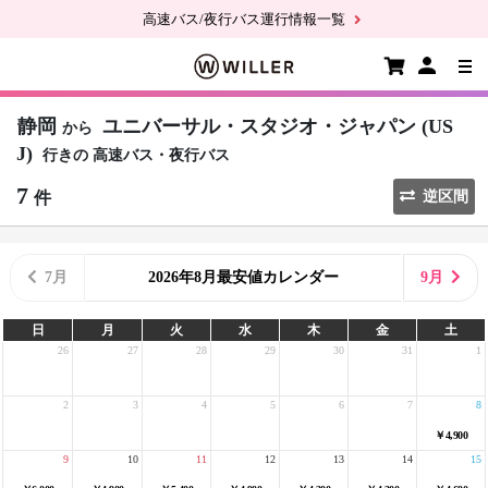
高速バス/夜行バス運行情報一覧
静岡
ユニバーサル・スタジオ・ジャパン (US
から
J)
行きの
高速バス・夜行バス
7
件
逆区間
7月
2026年8月最安値カレンダー
9月
日
月
火
水
木
金
土
26
27
28
29
30
31
1
2
3
4
5
6
7
8
￥4,900
9
10
11
12
13
14
15