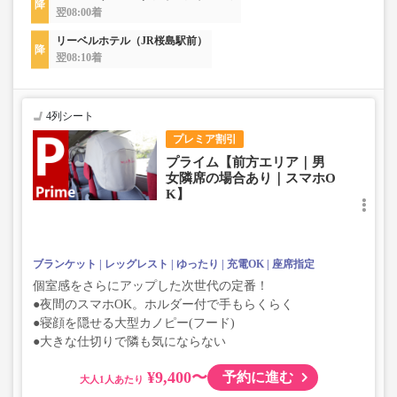
翌08:00着
リーベルホテル（JR桜島駅前）
翌08:10着
4列シート
プレミア割引
プライム【前方エリア｜男
女隣席の場合あり｜スマホO
K】
ブランケット
レッグレスト
ゆったり
充電OK
座席指定
個室感をさらにアップした次世代の定番！
●夜間のスマホOK。ホルダー付で手もらくらく
●寝顔を隠せる大型カノピー(フード)
●大きな仕切りで隣も気にならない
¥9,400〜
予約に進む
大人