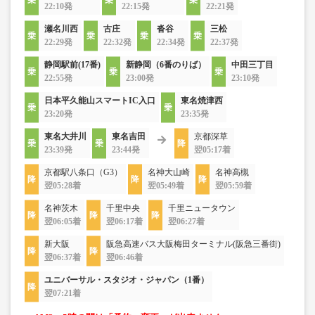
22:10発
22:15発
22:21発
瀬名川西
古庄
沓谷
三松
22:29発
22:32発
22:34発
22:37発
静岡駅前(17番)
新静岡（6番のりば）
中田三丁目
22:55発
23:00発
23:10発
日本平久能山スマートIC入口
東名焼津西
23:20発
23:35発
東名大井川
東名吉田
京都深草
23:39発
23:44発
翌05:17着
京都駅八条口（G3）
名神大山崎
名神高槻
翌05:28着
翌05:49着
翌05:59着
名神茨木
千里中央
千里ニュータウン
翌06:05着
翌06:17着
翌06:27着
新大阪
阪急高速バス大阪梅田ターミナル(阪急三番街)
翌06:37着
翌06:46着
ユニバーサル・スタジオ・ジャパン（1番）
翌07:21着