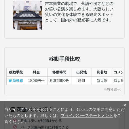
吉本興業の劇場で、落語や漫才などの
お笑い公演を楽しめます。大阪らしい
笑いの文化を体験できる観光スポット
として、国内外の観光客に人気です。
移動手段比較
移動手段
料金
移動時間
出発地
到着地
コメント
新幹線
10,560円〜
約2時間00分
静岡
新大阪
特大荷物
※当社調べ
×
高速バスで行く
当サイトのご利用を続けることにより、Cookieの使用に同意いただ
いたものとします。詳しくは、
プライバシーステートメント
をご
料金は安いが時間はかかる
覧ください。
パーク開園時間前に到着できる