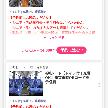
トイレ付
充電OK
座席指定
【予約前にお読みください】
・シニア・乳幼児料金・学生料金はございません。
シニア・学生の方は大人区分を選択してください。
・乳幼児（0歳～）ご乗車の際は、座席確保のため小児運
もっと見る
賃での乗車券が必要です。
乳幼児の方は小児区分を選択してください。
¥4,800〜
予約に進む
大人
・AM1時～5時の間はシステムメンテナンスの為ご予約が
承れません。
・在庫の状況はリアルタイムの表示ではございません。
4列シート
トイレ付き
※売り切れの場合でも残数が表示される場合がありま
4列シート【トイレ付｜充電
す。
OK】※乗車時QRコード提
・販売日・便ごとに随時価格が変動いたします。購入時に
示必須
販売価格をご確認の上でご予約をお願いいたします。
・一部取り扱いのない停留所がある場合がございます。
トイレ付
充電OK
座席指定
・充電設備は車両により異なり、USBタイプまたはコンセ
【予約前にお読みください】