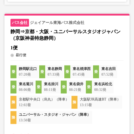
ジェイアール東海バス株式会社
静岡⇒京都・大阪・ユニバーサルスタジオジャパン
（京阪神昼特急静岡）
1便
昼行便
静岡駅北口
東名静岡
東名焼津西
東名吉田
07:20発
07:33発
07:45発
07:52発
東名菊川
東名掛川
東名袋井
東名浜松北
08:06発
08:11発
08:21発
08:32発
京都駅中央口（烏丸）（降車）
大阪駅JR高速BT（降車）
12:02着
13:15着
ユニバーサル・スタジオ・ジャパン（降車）
13:50着