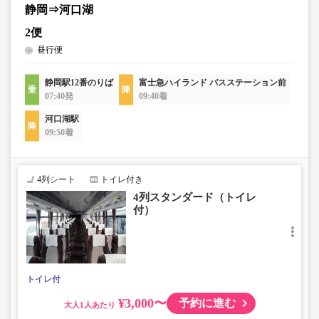
静岡⇒河口湖
2便
昼行便
静岡駅12番のりば
富士急ハイランド バスステーション前
07:40発
09:40着
河口湖駅
09:50着
4列シート
トイレ付き
4列スタンダード（トイレ
付）
トイレ付
¥3,000〜
予約に進む
大人