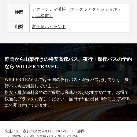
アクトシティ浜松（オークラアクトシティホテ
静岡
ル浜松前）
山梨
富士急ハイランド
静岡から山梨行きの格安高速バス、夜行・深夜バスの予約
なら WILLER TRAVEL
WILLER TRAVELでは全国の夜行バス・深夜バスだけでなく、昼
行バスもご用意しています。
格安・最安値料金でのご移動は高速バスがおすすめです。お得で
快適なプランをお探しください。当日予約は出発10分前までWEB
にて受け付けています。
高速バス・夜行バスのWILLER TRAVEL
静岡
静岡から山梨 の高速バス・夜行バス予約