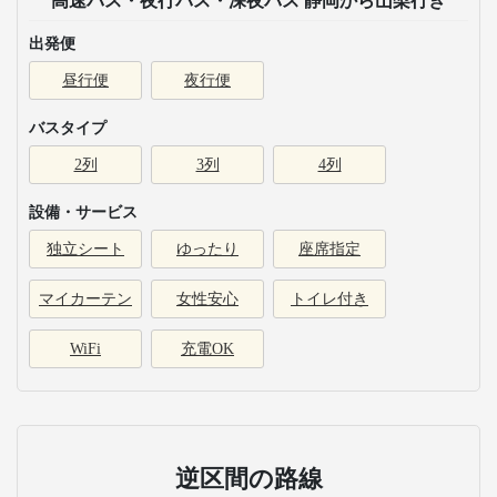
高速バス・夜行バス・深夜バス 静岡から山梨行き
出発便
昼行便
夜行便
バスタイプ
2列
3列
4列
設備・サービス
独立シート
ゆったり
座席指定
マイカーテン
女性安心
トイレ付き
WiFi
充電OK
逆区間の路線