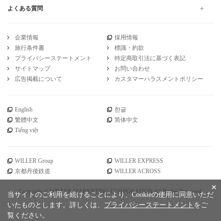
よくある質問
企業情報
採用情報
旅行条件書
標識・約款
プライバシーステートメント
特定商取引法に基づく表記
サイトマップ
お問い合わせ
広告掲載について
カスタマーハラスメントポリシー
English
한글
繁體中文
简体中文
Tiếng việt
WILLER Group
WILLER EXPRESS
京都丹後鉄道
WILLER ACROSS
×
Copyright © WILLER MARKETING CORPORATION All Rights Reserved.
当サイトのご利用を続けることにより、Cookieの使用に同意いただ
いたものとします。詳しくは、
プライバシーステートメント
をご
覧ください。