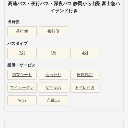
高速バス・夜行バス・深夜バス 静岡から山梨 富士急ハ
イランド行き
出発便
昼行便
夜行便
バスタイプ
2列
3列
4列
設備・サービス
独立シート
ゆったり
座席指定
マイカーテン
女性安心
トイレ付き
WiFi
充電OK