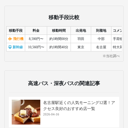
移動手段比較
移動手段
料金
移動時間
出発地
到着地
コメント
飛行機
8,590円〜
約1時間00分
羽田
中部
手荷物検
新幹線
10,560円〜
約1時間40分
東京
名古屋
特大荷物
※当社調べ
高速バス・深夜バスの関連記事
名古屋駅近くの人気モーニング12選！ア
クセス良好のおすすめ店一覧
2026-04-16