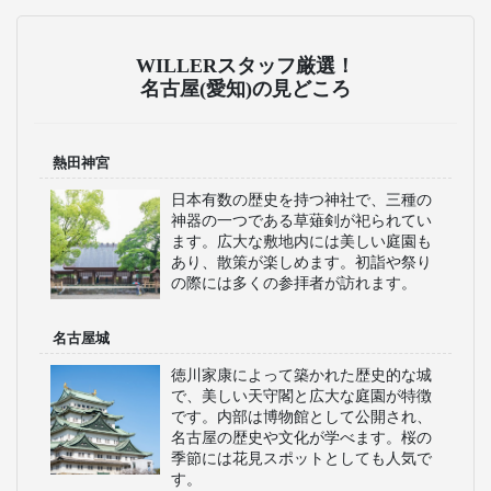
WILLERスタッフ厳選！
名古屋(愛知)の見どころ
熱田神宮
日本有数の歴史を持つ神社で、三種の
神器の一つである草薙剣が祀られてい
ます。広大な敷地内には美しい庭園も
あり、散策が楽しめます。初詣や祭り
の際には多くの参拝者が訪れます。
名古屋城
徳川家康によって築かれた歴史的な城
で、美しい天守閣と広大な庭園が特徴
です。内部は博物館として公開され、
名古屋の歴史や文化が学べます。桜の
季節には花見スポットとしても人気で
す。