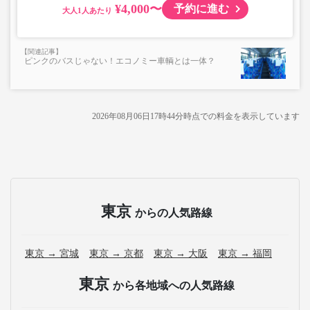
¥4,000〜
予約に進む
大人
ピンクのバスじゃない！エコノミー車輌とは一体？
2026年08月06日17時44分
時点での料金を表示しています
東京
からの人気路線
東京 → 宮城
東京 → 京都
東京 → 大阪
東京 → 福岡
東京
から各地域への人気路線