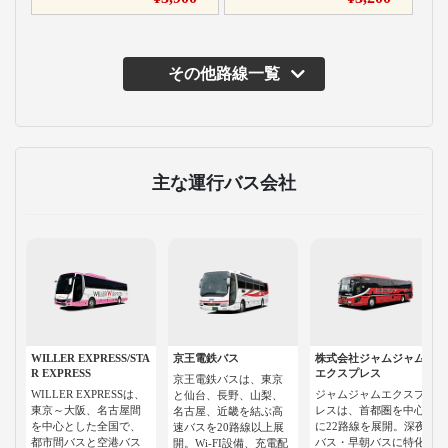
その他路線一覧
主な運行バス会社
WILLER EXPRESS/STA
京王電鉄バス
株式会社ジャムジャム
R EXPRESS
エクスプレス
京王電鉄バスは、東京
WILLER EXPRESSは、
ジャムジャムエクスプ
と仙台、長野、山梨、
東京～大阪、名古屋間
レスは、首都圏を中心
名古屋、近畿を結ぶ高
を中心とした全国で、
に22路線を展開。深夜
速バスを20路線以上展
都市間バスと空港バス
バス・早朝バスに特化
開。Wi-FI設備、充電配