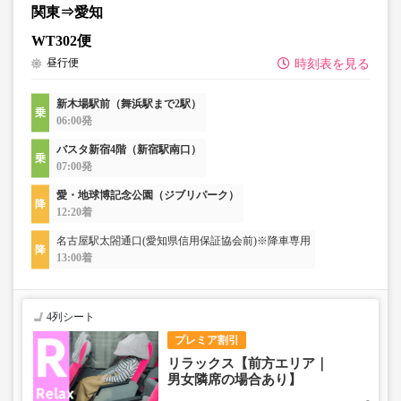
関東⇒愛知
WT302便
昼行便
時刻表を見る
新木場駅前（舞浜駅まで2駅）
06:00発
バスタ新宿4階（新宿駅南口）
07:00発
愛・地球博記念公園（ジブリパーク）
12:20着
名古屋駅太閤通口(愛知県信用保証協会前)※降車専用
13:00着
4列シート
プレミア割引
リラックス【前方エリア｜
男女隣席の場合あり】