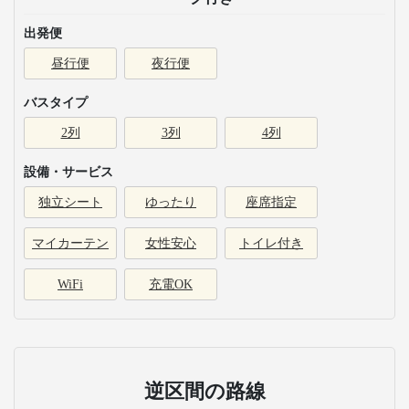
出発便
昼行便
夜行便
バスタイプ
2列
3列
4列
設備・サービス
独立シート
ゆったり
座席指定
マイカーテン
女性安心
トイレ付き
WiFi
充電OK
逆区間の路線