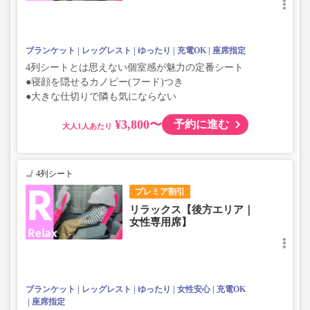
ブランケット
レッグレスト
ゆったり
充電OK
座席指定
4列シートとは思えない個室感が魅力の定番シート
●寝顔を隠せるカノピー(フード)つき
●大きな仕切りで隣も気にならない
¥3,800〜
予約に進む
大人
4列シート
プレミア割引
リラックス【後方エリア｜
女性専用席】
ブランケット
レッグレスト
ゆったり
女性安心
充電OK
座席指定