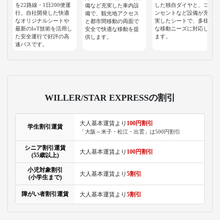
を22路線・1日200便運
した独自ダイヤと、コ
備など充実した車内設
行。自社開発した快適
ンセントなど設備が充
備で、観光地アクセス
なオリジナルシートや
実したシートで、多様
と都市間移動の両面で
最新のIoT技術を活用し
な移動ニーズに対応し
安全で快適な移動を提
た安全運行で好評の高
ます。
供します。
速バスです。
WILLER/STAR EXPRESSの割引
大人基本運賃より
100円割引
学生割引運賃
「大阪～米子・松江・出雲」は500円割引
シニア割引運賃
大人基本運賃より
100円割引
(55歳以上)
小児対象割引
大人基本運賃より
5割引
(小学生まで)
障がい者割引運賃
大人基本運賃より
5割引