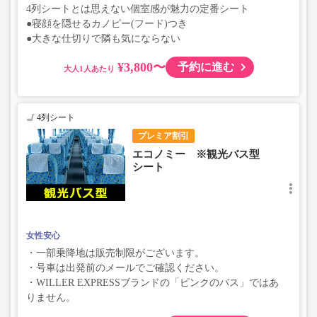
4列シートとは思えない個室感が魅力の定番シート
●寝顔を隠せるカノピー(フード)つき
●大きな仕切りで隣も気にならない
¥3,800〜
予約に進む
大人
4列シート
プレミア割引
エコノミー ※観光バス型
シート
女性安心
・一部乗降地は販売制限がございます。
・号車は出発前のメールでご確認ください。
・WILLER EXPRESSブランドの「ピンクのバス」ではあ
りません。