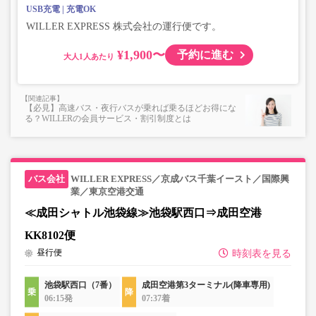
USB充電
充電OK
WILLER EXPRESS 株式会社の運行便です。
¥1,900〜
予約に進む
大人
【必見】高速バス・夜行バスが乗れば乗るほどお得にな
る？WILLERの会員サービス・割引制度とは
WILLER EXPRESS／京成バス千葉イースト／国際興
業／東京空港交通
≪成田シャトル池袋線≫池袋駅西口⇒成田空港
KK8102便
昼行便
時刻表を見る
池袋駅西口（7番）
成田空港第3ターミナル(降車専用)
06:15発
07:37着