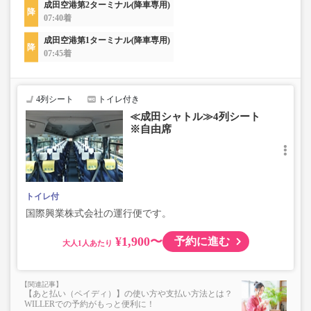
成田空港第2ターミナル(降車専用)
07:40着
成田空港第1ターミナル(降車専用)
07:45着
4列シート
トイレ付き
≪成田シャトル≫4列シート
※自由席
トイレ付
国際興業株式会社の運行便です。
¥1,900〜
予約に進む
大人
【あと払い（ペイディ）】の使い方や支払い方法とは？
WILLERでの予約がもっと便利に！