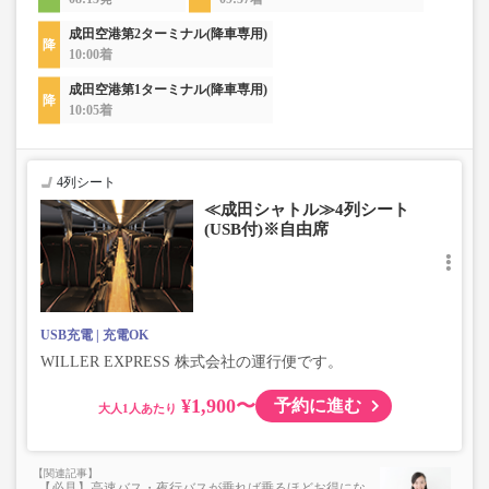
成田空港第2ターミナル(降車専用)
10:00着
成田空港第1ターミナル(降車専用)
10:05着
4列シート
≪成田シャトル≫4列シート
(USB付)※自由席
USB充電
充電OK
WILLER EXPRESS 株式会社の運行便です。
¥1,900〜
予約に進む
大人
【必見】高速バス・夜行バスが乗れば乗るほどお得にな