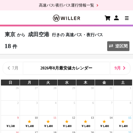
高速バス/夜行バス運行情報一覧
東京
成田空港
から
行きの
高速バス・夜行バス
18
件
逆区間
7月
2026年8月最安値カレンダー
9月
日
月
火
水
木
金
土
26
27
28
29
30
31
1
2
3
4
5
6
7
8
9
10
11
12
13
14
15
￥1,500
￥1,400
￥1,400
￥1,400
￥1,400
￥1,400
￥1,400
16
17
18
19
20
21
22