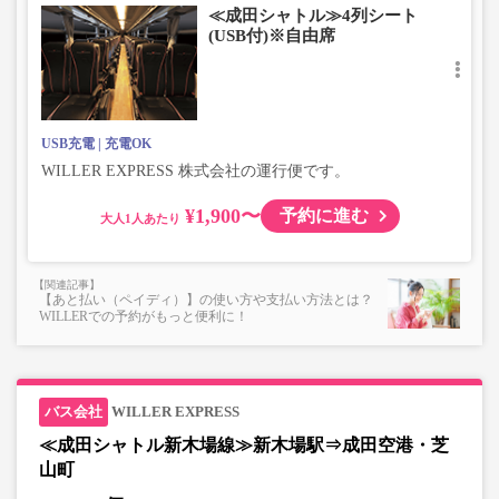
≪成田シャトル≫4列シート
(USB付)※自由席
USB充電
充電OK
WILLER EXPRESS 株式会社の運行便です。
¥1,900〜
予約に進む
大人
【あと払い（ペイディ）】の使い方や支払い方法とは？
WILLERでの予約がもっと便利に！
WILLER EXPRESS
≪成田シャトル新木場線≫新木場駅⇒成田空港・芝
山町