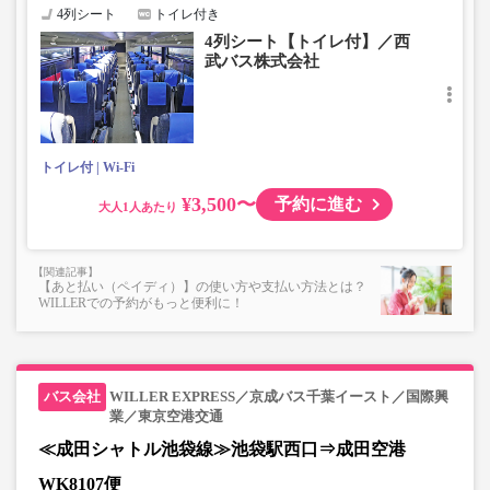
4列シート
トイレ付き
4列シート【トイレ付】／西
武バス株式会社
トイレ付
Wi-Fi
¥3,500〜
予約に進む
大人
【あと払い（ペイディ）】の使い方や支払い方法とは？
WILLERでの予約がもっと便利に！
WILLER EXPRESS／京成バス千葉イースト／国際興
業／東京空港交通
≪成田シャトル池袋線≫池袋駅西口⇒成田空港
WK8107便