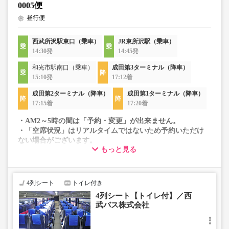
0005便
昼行便
西武所沢駅東口（乗車）
JR東所沢駅（乗車）
14:30発
14:45発
和光市駅南口（乗車）
成田第3ターミナル（降車）
15:10発
17:12着
成田第2ターミナル（降車）
成田第1ターミナル（降車）
17:15着
17:20着
・AM2～5時の間は「予約・変更」が出来ません。
・「空席状況」はリアルタイムではないため予約いただけ
ない場合がございます。
もっと見る
・車両は予告なく変更となる場合がございます。これに伴
い、座席やシート設備が変更となる場合がございますの
で、あらかじめご了承ください。
4列シート
トイレ付き
4列シート【トイレ付】／西
武バス株式会社