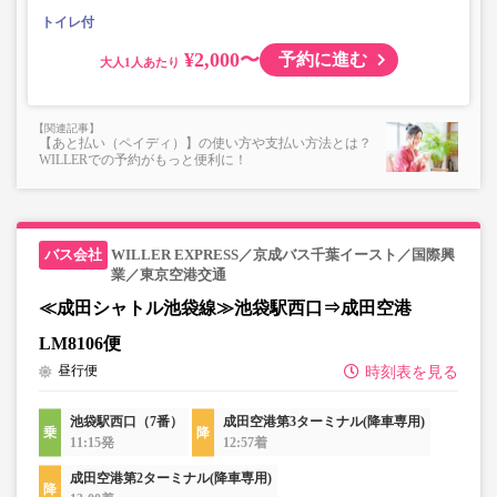
・フリーWi-Fi対応（京成バス運行便のみ）
トイレ付
・長時間の移動でも安心の車内トイレあり
・乗務員1名にて運行
¥2,000〜
予約に進む
大人
【あと払い（ペイディ）】の使い方や支払い方法とは？
WILLERでの予約がもっと便利に！
WILLER EXPRESS／京成バス千葉イースト／国際興
業／東京空港交通
≪成田シャトル池袋線≫池袋駅西口⇒成田空港
LM8106便
昼行便
時刻表を見る
池袋駅西口（7番）
成田空港第3ターミナル(降車専用)
11:15発
12:57着
成田空港第2ターミナル(降車専用)