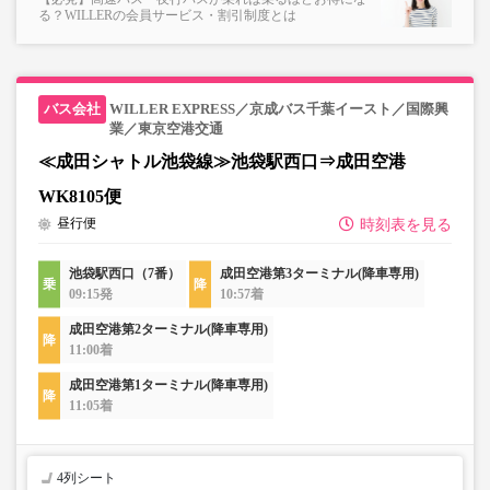
る？WILLERの会員サービス・割引制度とは
WILLER EXPRESS／京成バス千葉イースト／国際興
業／東京空港交通
≪成田シャトル池袋線≫池袋駅西口⇒成田空港
WK8105便
昼行便
時刻表を見る
池袋駅西口（7番）
成田空港第3ターミナル(降車専用)
09:15発
10:57着
成田空港第2ターミナル(降車専用)
11:00着
成田空港第1ターミナル(降車専用)
11:05着
4列シート