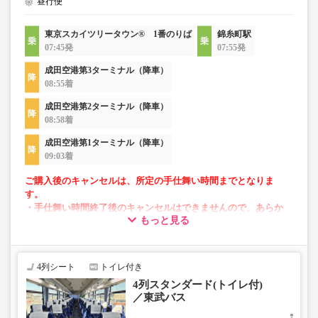
昼行便
東京スカイツリータウン® 1番のりば
錦糸町駅
07:45発
07:55発
成田空港第3ターミナル（降車）
08:55着
成田空港第2ターミナル（降車）
08:58着
成田空港第1ターミナル（降車）
09:03着
ご購入後のキャンセルは、所定の手仕舞い時間までとなりま
す。
・手仕舞い時間終了後のキャンセルはできませんので、あらか
もっと見る
じめご了承ください。
【手仕舞い時間】
・空港発：始発地出発時刻の10分前まで
・空港方面：前日の22時まで
4列シート
トイレ付き
4列スタンダード(トイレ付)
／東武バス
・AM2～5時の間は「予約・変更」が出来ません。
・「空席状況」はリアルタイムではないため予約いただけ