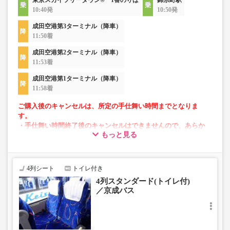
東京スカイツリータウン® 1番のりば
錦糸町駅
10:40発
10:50発
成田空港第3ターミナル（降車）
11:50着
成田空港第2ターミナル（降車）
11:53着
成田空港第1ターミナル（降車）
11:58着
ご購入後のキャンセルは、所定の手仕舞い時間までとなりま
す。
・手仕舞い時間終了後のキャンセルはできませんので、あらか
もっと見る
じめご了承ください。
【手仕舞い時間】
・空港発：始発地出発時刻の10分前まで
・空港方面：前日の22時まで
4列シート
トイレ付き
4列スタンダード(トイレ付)
／京成バス
・AM2～5時の間は「予約・変更」が出来ません。
・「空席状況」はリアルタイムではないため予約いただけ
ない場合がございます。
・小人運賃は大人運賃の半額