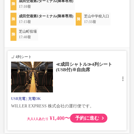
成田空港第2ターミナル(降車専用)
17:10着
成田空港第1ターミナル(降車専用)
芝山中学校入口
17:15着
17:33着
芝山町役場
17:40着
4列シート
≪成田シャトル≫4列シート
(USB付)※自由席
USB充電
充電OK
WILLER EXPRESS 株式会社の運行便です。
¥1,400〜
予約に進む
大人