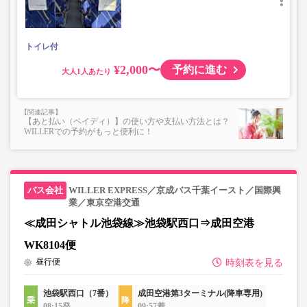
ない場合がございます。
・小人運賃は大人運賃の半額
・フリーWi-Fi対応（京成バス運行便のみ）
トイレ付
・長時間の移動でも安心の車内トイレあり
・乗務員1名にて運行
¥2,000〜
予約に進む
大人
【あと払い（ペイディ）】の使い方や支払い方法とは？
WILLERでの予約がもっと便利に！
WILLER EXPRESS／京成バス千葉イースト／国際興
業／東京空港交通
≪成田シャトル池袋線≫池袋駅西口⇒成田空港
WK8104便
昼行便
時刻表を見る
池袋駅西口（7番）
成田空港第3ターミナル(降車専用)
08:15発
09:57着