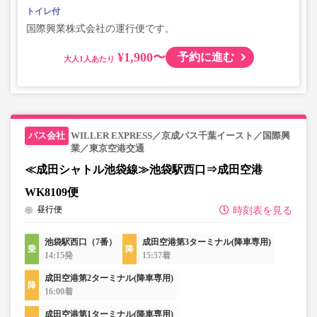
トイレ付
国際興業株式会社の運行便です。
¥1,900〜
予約に進む
大人
WILLER EXPRESS／京成バス千葉イースト／国際興
業／東京空港交通
≪成田シャトル池袋線≫池袋駅西口⇒成田空港
WK8109便
昼行便
時刻表を見る
池袋駅西口（7番）
成田空港第3ターミナル(降車専用)
14:15発
15:57着
成田空港第2ターミナル(降車専用)
16:00着
成田空港第1ターミナル(降車専用)