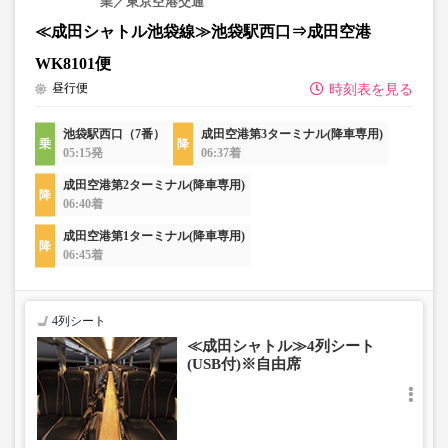
業／東京空港交通
≪成田シャトル池袋線≫池袋駅西口⇒成田空港
WK8101便
昼行便
時刻表を見る
池袋駅西口（7番）
成田空港第3ターミナル(降車専用)
05:15発
06:37着
成田空港第2ターミナル(降車専用)
06:40着
成田空港第1ターミナル(降車専用)
06:45着
4列シート
≪成田シャトル≫4列シート
(USB付)※自由席