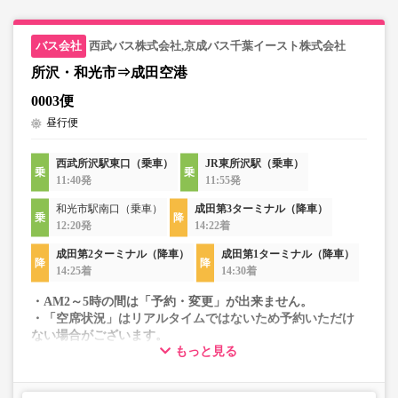
西武バス株式会社,京成バス千葉イースト株式会社
所沢・和光市⇒成田空港
0003便
昼行便
西武所沢駅東口（乗車）
JR東所沢駅（乗車）
11:40発
11:55発
和光市駅南口（乗車）
成田第3ターミナル（降車）
12:20発
14:22着
成田第2ターミナル（降車）
成田第1ターミナル（降車）
14:25着
14:30着
・AM2～5時の間は「予約・変更」が出来ません。
・「空席状況」はリアルタイムではないため予約いただけ
ない場合がございます。
もっと見る
・車両は予告なく変更となる場合がございます。これに伴
い、座席やシート設備が変更となる場合がございますの
で、あらかじめご了承ください。