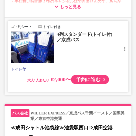
・手仕舞い時間終了後のキャンセルはできませんので、あらか
もっと見る
じめご了承ください。
【手仕舞い時間】
・空港発：始発地出発時刻の10分前まで
・空港方面：前日の22時まで
4列シート
トイレ付き
4列スタンダード(トイレ付)
／京成バス
・AM2～5時の間は「予約・変更」が出来ません。
・「空席状況」はリアルタイムではないため予約いただけ
ない場合がございます。
・小人運賃は大人運賃の半額
・フリーWi-Fi対応（京成バス運行便のみ）
トイレ付
・長時間の移動でも安心の車内トイレあり
・乗務員1名にて運行
¥2,000〜
予約に進む
大人
WILLER EXPRESS／京成バス千葉イースト／国際興
業／東京空港交通
≪成田シャトル池袋線≫池袋駅西口⇒成田空港