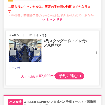
ご購入後のキャンセルは、所定の手仕舞い時間までとなりま
す。
・手仕舞い時間終了後のキャンセルはできませんので、あらか
もっと見る
じめご了承ください。
【手仕舞い時間】
・空港発：始発地出発時刻の10分前まで
・空港方面：前日の22時まで
4列シート
トイレ付き
4列スタンダード(トイレ付)
／東武バス
・AM2～5時の間は「予約・変更」が出来ません。
・「空席状況」はリアルタイムではないため予約いただけ
ない場合がございます。
・小人運賃は大人運賃の半額
・フリーWi-Fi対応（京成バス運行便のみ）
トイレ付
・長時間の移動でも安心の車内トイレあり
・乗務員1名にて運行
¥2,000〜
予約に進む
大人
WILLER EXPRESS／京成バス千葉イースト／国際興