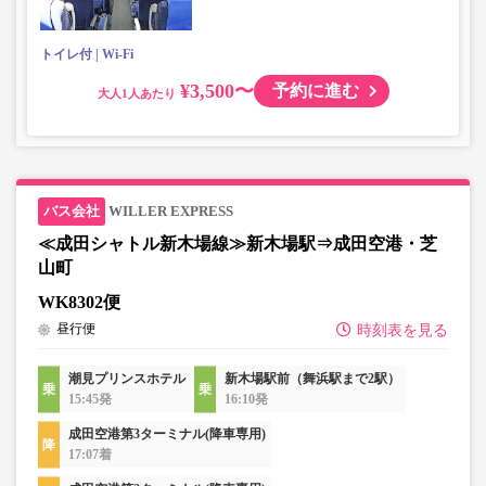
トイレ付
Wi-Fi
¥3,500〜
予約に進む
大人
WILLER EXPRESS
≪成田シャトル新木場線≫新木場駅⇒成田空港・芝
山町
WK8302便
昼行便
時刻表を見る
潮見プリンスホテル
新木場駅前（舞浜駅まで2駅）
15:45発
16:10発
成田空港第3ターミナル(降車専用)
17:07着