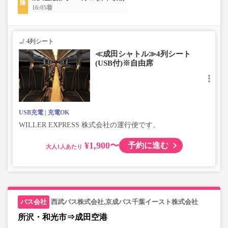
16:05着
4列シート
≪成田シャトル≫4列シート
(USB付)※自由席
USB充電
充電OK
WILLER EXPRESS 株式会社の運行便です。
¥1,900〜
予約に進む
大人
西武バス株式会社,京成バス千葉イースト株式会社
所沢・和光市⇒成田空港