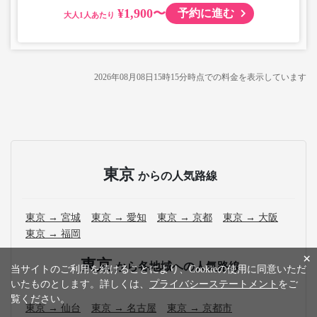
¥1,900〜
予約に進む
大人
2026年08月08日15時15分
時点での料金を表示しています
東京
からの人気路線
東京 → 宮城
東京 → 愛知
東京 → 京都
東京 → 大阪
東京 → 福岡
×
東京
から各地域への人気路線
当サイトのご利用を続けることにより、Cookieの使用に同意いただ
いたものとします。詳しくは、
プライバシーステートメント
をご
覧ください。
東京 → 仙台
東京 → 名古屋
東京 → 京都市