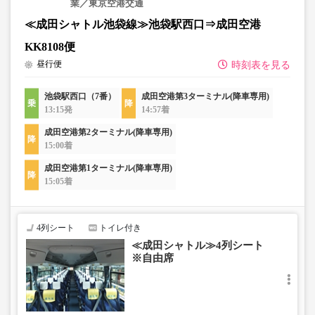
業／東京空港交通
≪成田シャトル池袋線≫池袋駅西口⇒成田空港
KK8108便
昼行便
時刻表を見る
池袋駅西口（7番）
成田空港第3ターミナル(降車専用)
13:15発
14:57着
成田空港第2ターミナル(降車専用)
15:00着
成田空港第1ターミナル(降車専用)
15:05着
4列シート
トイレ付き
≪成田シャトル≫4列シート
※自由席