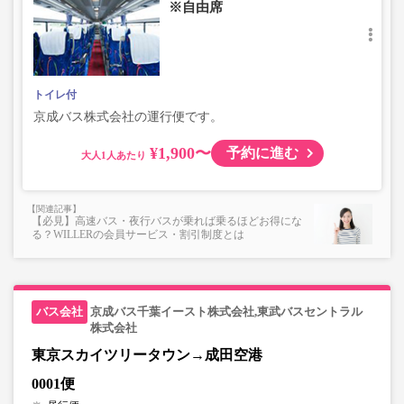
※自由席
トイレ付
京成バス株式会社の運行便です。
¥1,900〜
予約に進む
大人
【必見】高速バス・夜行バスが乗れば乗るほどお得にな
る？WILLERの会員サービス・割引制度とは
京成バス千葉イースト株式会社,東武バスセントラル
株式会社
東京スカイツリータウン→成田空港
0001便