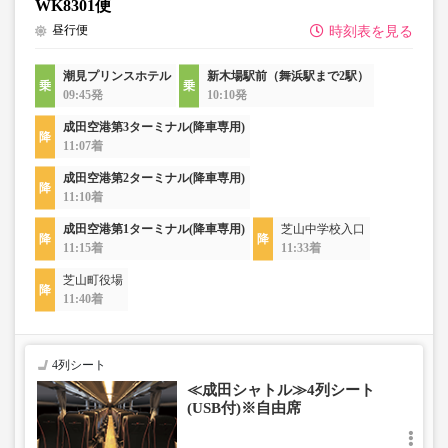
WK8301便
昼行便
時刻表を見る
潮見プリンスホテル
新木場駅前（舞浜駅まで2駅）
09:45発
10:10発
成田空港第3ターミナル(降車専用)
11:07着
成田空港第2ターミナル(降車専用)
11:10着
成田空港第1ターミナル(降車専用)
芝山中学校入口
11:15着
11:33着
芝山町役場
11:40着
4列シート
≪成田シャトル≫4列シート
(USB付)※自由席