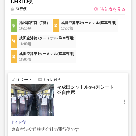
LM8110便
昼行便
時刻表を見る
池袋駅西口（7番）
成田空港第3ターミナル(降車専用)
16:15発
17:57着
成田空港第2ターミナル(降車専用)
18:00着
成田空港第1ターミナル(降車専用)
18:05着
4列シート
トイレ付き
≪成田シャトル≫4列シート
※自由席
トイレ付
東京空港交通株式会社の運行便です。