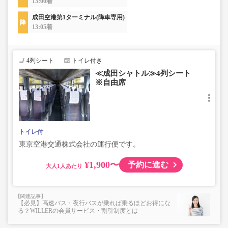
13:00着
成田空港第1ターミナル(降車専用)
13:05着
4列シート
トイレ付き
≪成田シャトル≫4列シート
※自由席
トイレ付
東京空港交通株式会社の運行便です。
¥1,900〜
予約に進む
大人
【必見】高速バス・夜行バスが乗れば乗るほどお得にな
る？WILLERの会員サービス・割引制度とは