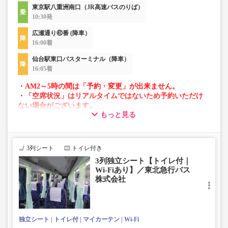
東京駅八重洲南口（JR高速バスのりば）
10:30発
広瀬通り㊶番 (降車）
16:00着
仙台駅東口バスターミナル（降車）
16:05着
・AM2～5時の間は「予約・変更」が出来ません。
・「空席状況」はリアルタイムではないため予約いただけ
ない場合がございます。
もっと見る
・車両は予告なく変更となる場合がございます。これに伴
い、座席やシート設備が変更となる場合がございますの
で、あらかじめご了承ください。
3列シート
トイレ付き
3列独立シート【トイレ付｜
Wi-Fiあり】／東北急行バス
株式会社
独立シート
トイレ付
マイカーテン
Wi-Fi