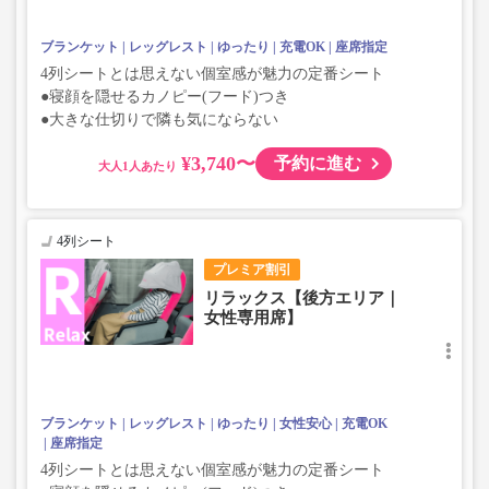
ブランケット
レッグレスト
ゆったり
充電OK
座席指定
4列シートとは思えない個室感が魅力の定番シート
●寝顔を隠せるカノピー(フード)つき
●大きな仕切りで隣も気にならない
¥3,740〜
予約に進む
大人
4列シート
プレミア割引
リラックス【後方エリア｜
女性専用席】
ブランケット
レッグレスト
ゆったり
女性安心
充電OK
座席指定
4列シートとは思えない個室感が魅力の定番シート