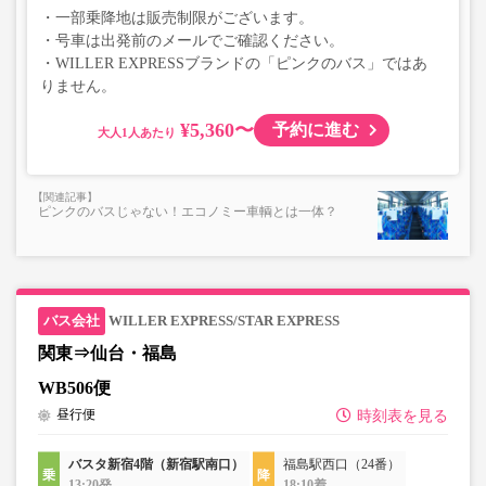
・一部乗降地は販売制限がございます。
・号車は出発前のメールでご確認ください。
・WILLER EXPRESSブランドの「ピンクのバス」ではあ
りません。
¥5,360〜
予約に進む
大人
ピンクのバスじゃない！エコノミー車輌とは一体？
WILLER EXPRESS/STAR EXPRESS
関東⇒仙台・福島
WB506便
昼行便
時刻表を見る
バスタ新宿4階（新宿駅南口）
福島駅西口（24番）
13:20発
18:10着