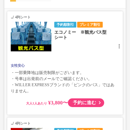
4列シート
予約順割引
プレミア割引
エコノミー ※観光バス型
シート
女性安心
・一部乗降地は販売制限がございます。
・号車は出発前のメールでご確認ください。
・WILLER EXPRESSブランドの「ピンクのバス」ではあ
りません。
¥3,800〜
予約に進む
大人
4列シート