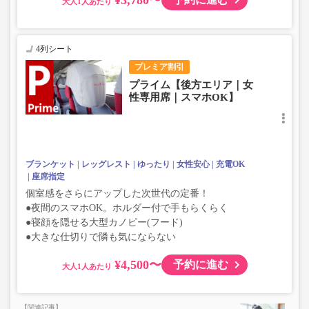
大人
4列シート
プレミア割引
プライム【後方エリア｜女
性専用席｜スマホOK】
ブランケット
レッグレスト
ゆったり
女性安心
充電OK
座席指定
個室感をさらにアップした次世代の定番！
●夜間のスマホOK。ホルダー付で手もらくらく
●寝顔を隠せる大型カノピー(フード)
●大きな仕切りで隣も気にならない
¥4,500〜
予約に進む
大人