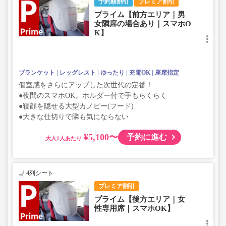
予約順割引
プレミア割引
プライム【前方エリア｜男
女隣席の場合あり｜スマホO
K】
ブランケット
レッグレスト
ゆったり
充電OK
座席指定
個室感をさらにアップした次世代の定番！
●夜間のスマホOK。ホルダー付で手もらくらく
●寝顔を隠せる大型カノピー(フード)
●大きな仕切りで隣も気にならない
¥5,100〜
予約に進む
大人
4列シート
プレミア割引
プライム【後方エリア｜女
性専用席｜スマホOK】