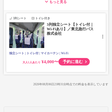
もっと見る
・車両は予告なく変更となる場合がございます。これに伴
い、座席やシート設備が変更となる場合がございますの
で、あらかじめご了承ください。
3列シート
トイレ付き
3列独立シート【トイレ付｜
Wi-Fiあり】／東北急行バス
株式会社
独立シート
トイレ付
マイカーテン
Wi-Fi
¥4,000〜
予約に進む
大人
2026年08月06日21時31分
時点での料金を表示しています