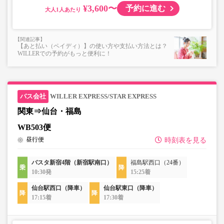
¥3,600〜
予約に進む
大人
【あと払い（ペイディ）】の使い方や支払い方法とは？
WILLERでの予約がもっと便利に！
WILLER EXPRESS/STAR EXPRESS
関東⇒仙台・福島
WB503便
昼行便
時刻表を見る
バスタ新宿4階（新宿駅南口）
福島駅西口（24番）
10:30発
15:25着
仙台駅西口（降車）
仙台駅東口（降車）
17:15着
17:30着