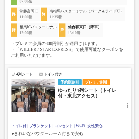
07:00発
常磐富岡IC
南相馬バスターミナル（パーク＆ライド可）
11:00着
11:35着
相馬ICバスターミナル
仙台駅東口（降車）
12:00着
13:10着
・プレミア会員の300円割引が適用されます。
・「WILLER / STAR EXPRESS」で使用可能なクーポンを
ご利用いただけます。
4列シート
トイレ付き
予約順割引
プレミア割引
ゆったり4列シート（トイレ
付・東北アクセス）
トイレ付
ブランケット
コンセント
Wi-Fi
女性安心
●きれいなパウダールーム付きで安心