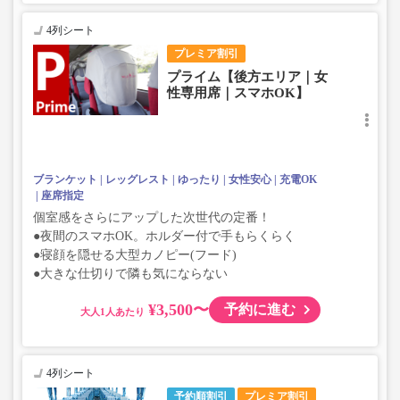
4列シート
プレミア割引
プライム【後方エリア｜女
性専用席｜スマホOK】
ブランケット
レッグレスト
ゆったり
女性安心
充電OK
座席指定
個室感をさらにアップした次世代の定番！
●夜間のスマホOK。ホルダー付で手もらくらく
●寝顔を隠せる大型カノピー(フード)
●大きな仕切りで隣も気にならない
¥3,500〜
予約に進む
大人
4列シート
予約順割引
プレミア割引