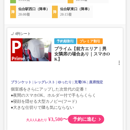
仙台駅西口（降車）
仙台駅東口（降車）
20:00着
20:15着
4列シート
予約順割引
プレミア割引
プライム【前方エリア｜男
女隣席の場合あり｜スマホO
K】
ブランケット
レッグレスト
ゆったり
充電OK
座席指定
個室感をさらにアップした次世代の定番！
●夜間のスマホOK。ホルダー付で手もらくらく
●寝顔を隠せる大型カノピー(フード)
●大きな仕切りで隣も気にならない
¥3,500〜
予約に進む
大人