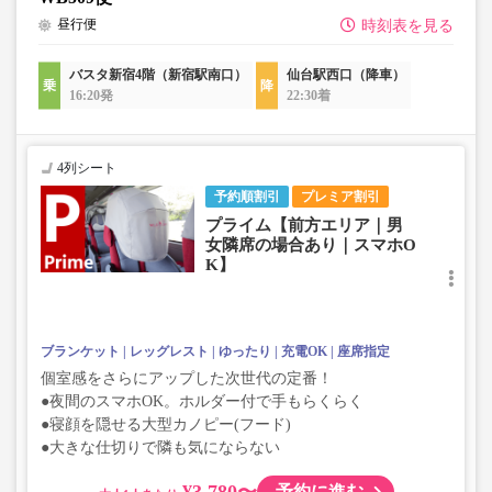
昼行便
時刻表を見る
バスタ新宿4階（新宿駅南口）
仙台駅西口（降車）
16:20発
22:30着
4列シート
予約順割引
プレミア割引
プライム【前方エリア｜男
女隣席の場合あり｜スマホO
K】
ブランケット
レッグレスト
ゆったり
充電OK
座席指定
個室感をさらにアップした次世代の定番！
●夜間のスマホOK。ホルダー付で手もらくらく
●寝顔を隠せる大型カノピー(フード)
●大きな仕切りで隣も気にならない
¥3,780〜
予約に進む