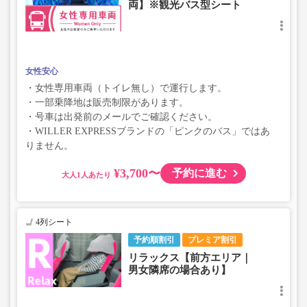
両】※観光バス型シート
女性安心
・女性専用車両（トイレ無し）で運行します。
・一部乗降地は販売制限があります。
・号車は出発前のメールでご確認ください。
・WILLER EXPRESSブランドの「ピンクのバス」ではあ
りません。
¥3,700〜
予約に進む
大人
4列シート
予約順割引
プレミア割引
リラックス【前方エリア｜
男女隣席の場合あり】