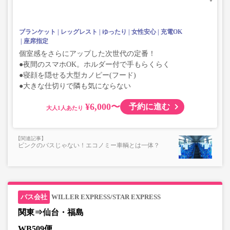
ブランケット
レッグレスト
ゆったり
女性安心
充電OK
座席指定
個室感をさらにアップした次世代の定番！
●夜間のスマホOK。ホルダー付で手もらくらく
●寝顔を隠せる大型カノピー(フード)
●大きな仕切りで隣も気にならない
¥6,000〜
予約に進む
大人
ピンクのバスじゃない！エコノミー車輌とは一体？
WILLER EXPRESS/STAR EXPRESS
関東⇒仙台・福島
WB509便