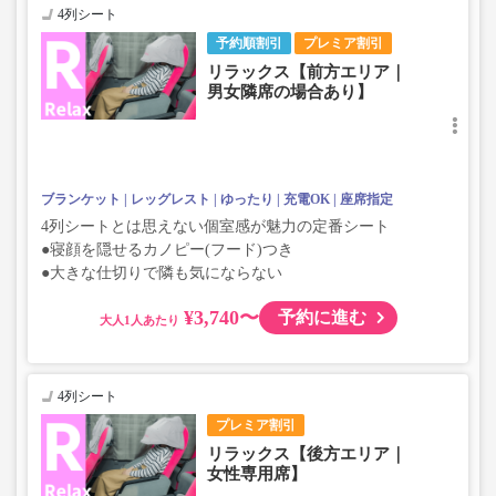
4列シート
予約順割引
プレミア割引
リラックス【前方エリア｜
男女隣席の場合あり】
ブランケット
レッグレスト
ゆったり
充電OK
座席指定
4列シートとは思えない個室感が魅力の定番シート
●寝顔を隠せるカノピー(フード)つき
●大きな仕切りで隣も気にならない
¥3,740〜
予約に進む
大人
4列シート
プレミア割引
リラックス【後方エリア｜
女性専用席】