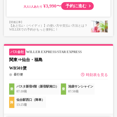
¥3,990〜
予約に進む
大人
【あと払い（ペイディ）】の使い方や支払い方法とは？
WILLERでの予約がもっと便利に！
WILLER EXPRESS/STAR EXPRESS
関東⇒仙台・福島
WB501便
昼行便
時刻表を見る
バスタ新宿4階（新宿駅南口）
池袋サンシャイン
07:10発
07:50発
仙台駅西口（降車）
13:25着