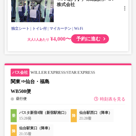
株式会社
独立シート
トイレ付
マイカーテン
Wi-Fi
¥4,000〜
予約に進む
大人
WILLER EXPRESS/STAR EXPRESS
関東⇒仙台・福島
WB508便
昼行便
時刻表を見る
バスタ新宿4階（新宿駅南口）
仙台駅西口（降車）
15:20発
21:20着
仙台駅東口（降車）
21:35着