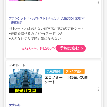
ブランケット
レッグレスト
ゆったり
女性安心
充電OK
座席指定
4列シートとは思えない個室感が魅力の定番シート
●寝顔を隠せるカノピー(フード)つき
●大きな仕切りで隣も気にならない
¥4,500〜
予約に進む
大人
4列シート
予約順割引
プレミア割引
エコノミー ※観光バス型
シート
女性安心