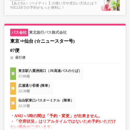
【あと払い（ペイディ）】の使い方や支払い方法とは？
WILLERでの予約がもっと便利に！
東北急行バス株式会社
東京⇒仙台 (☆ニュースター号)
07便
昼行便
東京駅八重洲南口（JR高速バスのりば）
17:00発
広瀬通り㊶番 (降車）
22:30着
仙台駅東口バスターミナル（降車）
22:35着
・AM2～5時の間は「予約・変更」が出来ません。
・「空席状況」はリアルタイムではないため予約いただけ
ない場合がございます。