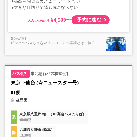
●寝顔を隠せるカノピー(フード)つき
●大きな仕切りで隣も気にならない
¥4,500〜
予約に進む
大人
ピンクのバスじゃない！エコノミー車輌とは一体？
東北急行バス株式会社
東京⇒仙台 (☆ニュースター号)
01便
昼行便
東京駅八重洲南口（JR高速バスのりば）
08:00発
広瀬通り㊶番 (降車）
13:30着