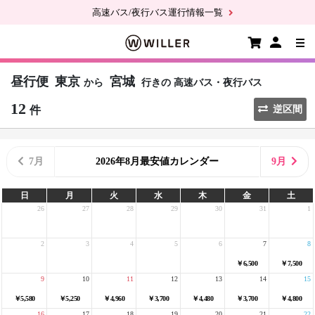
高速バス/夜行バス運行情報一覧
昼行便
東京
宮城
から
行きの
高速バス・夜行バス
12
件
逆区間
7月
2026年8月最安値カレンダー
9月
日
月
火
水
木
金
土
26
27
28
29
30
31
1
2
3
4
5
6
7
8
￥6,500
￥7,500
9
10
11
12
13
14
15
￥5,580
￥5,250
￥4,960
￥3,700
￥4,480
￥3,700
￥4,800
16
17
18
19
20
21
22