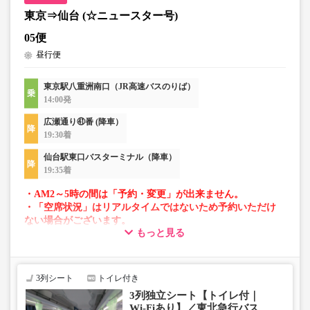
東京⇒仙台 (☆ニュースター号)
05便
昼行便
東京駅八重洲南口（JR高速バスのりば）
14:00発
広瀬通り㊶番 (降車）
19:30着
仙台駅東口バスターミナル（降車）
19:35着
・AM2～5時の間は「予約・変更」が出来ません。
・「空席状況」はリアルタイムではないため予約いただけ
ない場合がございます。
もっと見る
・車両は予告なく変更となる場合がございます。これに伴
い、座席やシート設備が変更となる場合がございますの
で、あらかじめご了承ください。
3列シート
トイレ付き
3列独立シート【トイレ付｜
Wi-Fiあり】／東北急行バス