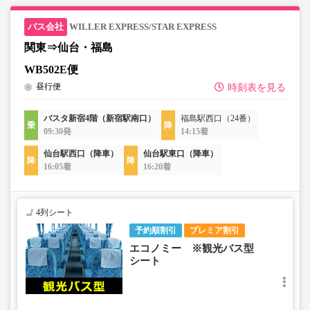
WILLER EXPRESS/STAR EXPRESS
関東⇒仙台・福島
WB502E便
昼行便
時刻表を見る
バスタ新宿4階（新宿駅南口）
福島駅西口（24番）
09:30発
14:15着
仙台駅西口（降車）
仙台駅東口（降車）
16:05着
16:20着
4列シート
予約順割引
プレミア割引
エコノミー ※観光バス型
シート