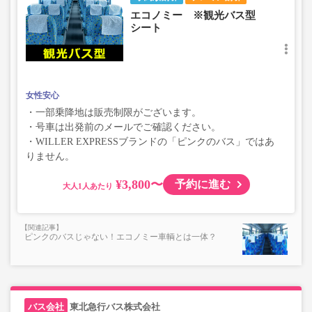
エコノミー ※観光バス型
シート
女性安心
・一部乗降地は販売制限がございます。
・号車は出発前のメールでご確認ください。
・WILLER EXPRESSブランドの「ピンクのバス」ではあ
りません。
¥3,800〜
予約に進む
大人
ピンクのバスじゃない！エコノミー車輌とは一体？
東北急行バス株式会社