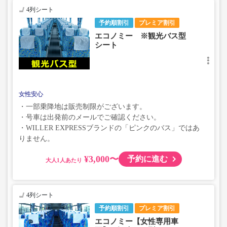
4列シート
予約順割引
プレミア割引
エコノミー ※観光バス型
シート
女性安心
・一部乗降地は販売制限がございます。
・号車は出発前のメールでご確認ください。
・WILLER EXPRESSブランドの「ピンクのバス」ではあ
りません。
¥3,000〜
予約に進む
大人
4列シート
予約順割引
プレミア割引
エコノミー【女性専用車