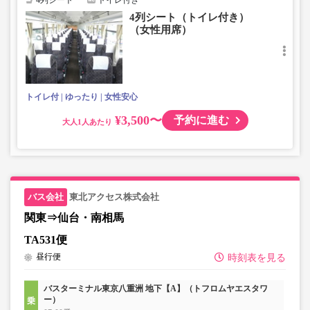
4列シート
トイレ付き
4列シート（トイレ付き）
（女性用席）
トイレ付
ゆったり
女性安心
¥3,500〜
予約に進む
大人
東北アクセス株式会社
関東⇒仙台・南相馬
TA531便
昼行便
時刻表を見る
バスターミナル東京八重洲 地下【A】（トフロムヤエスタワ
ー）