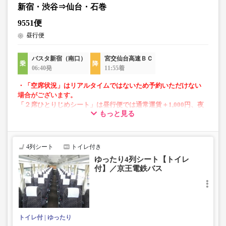
新宿・渋谷⇒仙台・石巻
9551便
昼行便
バスタ新宿（南口）
宮交仙台高速ＢＣ
06:40発
11:55着
・「空席状況」はリアルタイムではないため予約いただけない
場合がございます。
「２席ひとりじめシート」は昼行便では通常運賃＋1,000円、夜
もっと見る
行便では＋1,500円となります。
※9501便、9552便に「２席ひとりじめシート」の設定はござい
ません。
4列シート
トイレ付き
・小人は大人運賃の半額で乗車可能。
ゆったり4列シート【トイレ
・フリーWi-Fiが利用可能。※車両により異なります。
付】／京王電鉄バス
・車内トイレ完備で長旅でも安心。※車両により異なりま
す。
・足元ひろびろ快適なシート。
・車内は常時換気し、清掃・除菌を徹底。
・幼児・乳幼児はお選び頂けません。対象のお客様は小児
トイレ付
ゆったり
をお選び下さい。