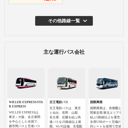
その他路線一覧
主な運行バス会社
WILLER EXPRESS/STA
京王電鉄バス
国際興業
R EXPRESS
京王電鉄バスは、東京
国際興業は、首都圏と
WILLER EXPRESSは、
と仙台、長野、山梨、
関東近県/東北エリアを
東京～大阪、名古屋間
名古屋、近畿を結ぶ高
結ぶ5路線以上を運営。
を中心とした全国で、
速バスを20路線以上展
全席USBポート完備の3
都市間バスと空港バス
開。Wi-FI設備、充電配
列シートを採用で空港