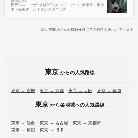
夜行バスユーザー約4,000人に聞く！バスに乗車前・乗車
※売り切れの場合でも残数が表示される場合がありま
中・降車後、おすすめの過ごし方
す。
・販売日・便ごとに随時価格が変動いたします。購入時に
販売価格をご確認の上でご予約をお願いいたします。
2026年08月07日07時25分
時点での料金を表示しています
・一部取り扱いのない停留所がある場合がございます。
・充電設備は車両により異なり、USBタイプまたはコンセ
ントタイプでのご用意となります。
・増便や車両整備等の都合により、予告なく車両・シート
仕様が変更となる場合がございます。あらかじめご了承く
東京
からの人気路線
ださい。
東京 → 宮城
東京 → 京都
東京 → 大阪
東京 → 福岡
東京
から各地域への人気路線
東京 → 仙台
東京 → 名古屋
東京 → 京都市
東京 → 梅田
東京 → 博多