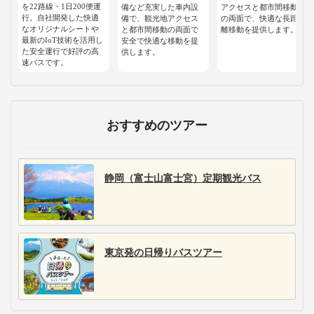
を22路線・1日200便運
備など充実した車内設
アクセスと都市間移動
行。自社開発した快適
備で、観光地アクセス
の両面で、快適な長距
なオリジナルシートや
と都市間移動の両面で
離移動を提供します。
最新のIoT技術を活用し
安全で快適な移動を提
た安全運行で好評の高
供します。
速バスです。
おすすめのツアー
静岡（富士山富士宮）定期観光バス
東京発の日帰りバスツアー