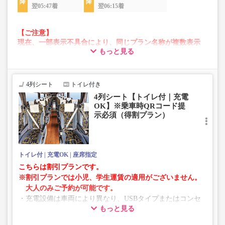
翌05:47着
翌06:15着
【ご注意】
現在、一部表示不具合により、同じプラン名称が複数表示
もっと見る
される場合がございます。
その場合、予約操作途中でエラーが発生する可能性がござ
います。
お手数をおかけいたしますが、エラー表示が出た場合は、
4列シート
トイレ付き
異なる画像のプランからご予約いただきますようお願いい
4列シート【トイレ付｜充電
たします。
OK】※乗車時QRコード提
示必須（得割プラン）
トイレ付
充電OK
座席指定
こちらは割引プランです。
※割引プランでは小児、学生運賃の適用がございません。
大人のみご予約が可能です。
・充電設備は車両により異なり、USBタイプまたはコンセ
もっと見る
ントタイプでのご用意となります。
・増便や車両整備等の都合により、予告なく車両・シート