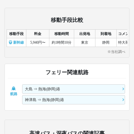
移動手段比較
移動手段
料金
移動時間
出発地
到着地
コメント
新幹線
5,940円〜
約1時間10分
東京
静岡
特大荷物
※当社調べ
フェリー関連航路
大島
⇒
熱海(静岡)港
航路
神津島
⇒
熱海(静岡)港
高速バス・深夜バスの関連記事