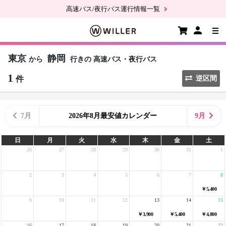
高速バス/夜行バス運行情報一覧
東京
静岡
から
行きの
高速バス・夜行バス
1
件
逆区間
7月
2026年8月最安値カレンダー
9月
日
月
火
水
木
金
土
26
27
28
29
30
31
1
2
3
4
5
6
7
8
￥5,400
9
10
11
12
13
14
15
￥3,900
￥5,400
￥4,800
16
17
18
19
20
21
22