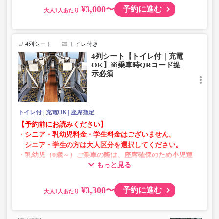
仕様が変更となる場合がございます。あらかじめご了承く
¥3,000〜
予約に進む
大人
ださい。
4列シート
トイレ付き
4列シート【トイレ付｜充電
OK】※乗車時QRコード提
示必須
トイレ付
充電OK
座席指定
【予約前にお読みください】
・シニア・乳幼児料金・学生料金はございません。
シニア・学生の方は大人区分を選択してください。
・乳幼児（0歳～）ご乗車の際は、座席確保のため小児運
もっと見る
賃での乗車券が必要です。
乳幼児の方は小児区分を選択してください。
¥3,300〜
予約に進む
大人
・AM1時～5時の間はシステムメンテナンスの為ご予約が
承れません。
・在庫の状況はリアルタイムの表示ではございません。