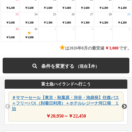
￥4,200
￥3,600
￥3,600
￥3,600
￥3,600
￥4,200
￥4,200
23
24
25
26
27
28
29
￥3,600
￥3,300
￥3,300
￥3,600
￥3,300
￥4,200
￥4,200
30
31
1
2
3
4
5
￥3,600
￥3,000
★
は2026年8月の最安値
￥3,000
です。
1
条件を変更する
富士急ハイランドへ行こう
＃サマーセール【東京・秋葉原・渋谷・池袋発】往復バス
＋フリーパス（到着日利用）＋ホテルレジーナ河口湖 １
泊
￥
20,950
～￥
22,450