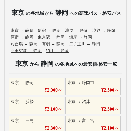
東京
静岡
の各地域から
への高速バス・格安バス
東京
→
静岡
新宿
→
静岡
池袋
→
静岡
渋谷
→
静岡
原宿
→
静岡
東京駅
→
静岡
銀座
→
静岡
お台場
→
静岡
有明
→
静岡
二子玉川
→
静岡
羽田空港
→
静岡
狛江
→
静岡
東京
静岡
から
の各地域への最安値/格安一覧
東京
→
静岡
東京
→
静岡市
¥
2,000
～
¥
2,500
～
東京
→
浜松
東京
→
沼津
¥
3,100
～
¥
2,300
～
東京
→
三島
東京
→
富士宮
¥
2,300
～
¥
2,100
～