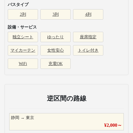
バスタイプ
2列
3列
4列
設備・サービス
独立シート
ゆったり
座席指定
マイカーテン
女性安心
トイレ付き
WiFi
充電OK
逆区間の路線
静岡
→
東京
¥
2,000
～