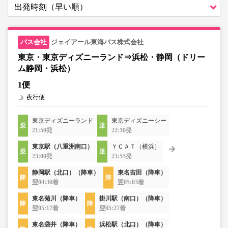
ジェイアール東海バス株式会社
東京・東京ディズニーランド⇒浜松・静岡（ドリー
ム静岡・浜松）
1便
夜行便
東京ディズニーランド
東京ディズニーシー
21:50発
22:10発
東京駅（八重洲南口）
ＹＣＡＴ（横浜）
23:00発
23:55発
静岡駅（北口）（降車）
東名吉田（降車）
翌04:30着
翌05:03着
東名菊川（降車）
掛川駅（南口）（降車）
翌05:17着
翌05:27着
東名袋井（降車）
浜松駅（北口）（降車）