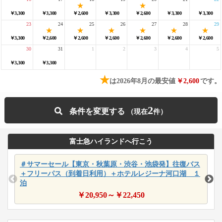
￥3,300
￥3,300
￥2,600
￥3,300
￥2,600
￥3,300
￥3,300
23
24
25
26
27
28
29
￥3,300
￥2,600
￥2,600
￥2,600
￥2,600
￥2,600
￥2,600
30
31
1
2
3
4
5
￥3,300
￥3,300
★
は2026年8月の最安値
￥2,600
です。
2
条件を変更する
富士急ハイランドへ行こう
＃サマーセール【東京・秋葉原・渋谷・池袋発】往復バス
＋フリーパス（到着日利用）＋ホテルレジーナ河口湖 １
泊
￥
20,950
～￥
22,450