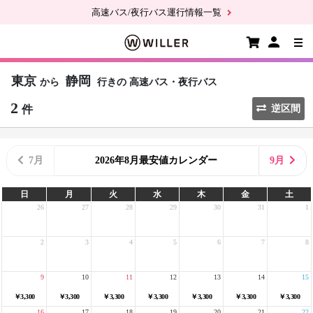
高速バス/夜行バス運行情報一覧
東京
静岡
から
行きの
高速バス・夜行バス
2
件
逆区間
7月
2026年8月最安値カレンダー
9月
日
月
火
水
木
金
土
26
27
28
29
30
31
1
2
3
4
5
6
7
8
9
10
11
12
13
14
15
￥3,300
￥3,300
￥3,300
￥3,300
￥3,300
￥3,300
￥3,300
16
17
18
19
20
21
22