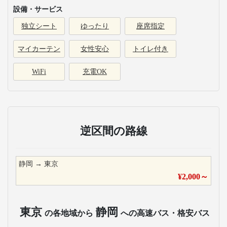
設備・サービス
独立シート
ゆったり
座席指定
マイカーテン
女性安心
トイレ付き
WiFi
充電OK
逆区間の路線
静岡
→
東京
¥
2,000
～
東京
静岡
の各地域から
への高速バス・格安バス