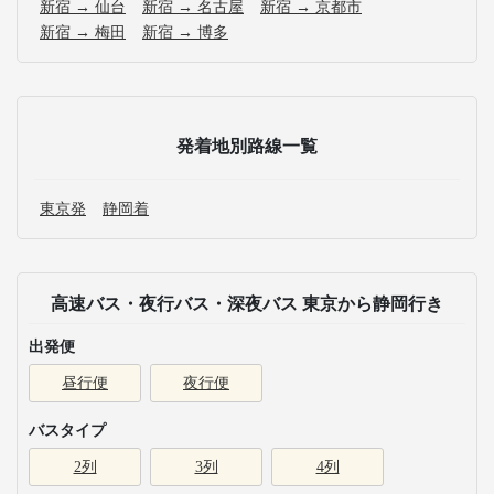
新宿 → 仙台
新宿 → 名古屋
新宿 → 京都市
新宿 → 梅田
新宿 → 博多
発着地別路線一覧
東京発
静岡着
高速バス・夜行バス・深夜バス 東京から静岡行き
出発便
昼行便
夜行便
バスタイプ
2列
3列
4列