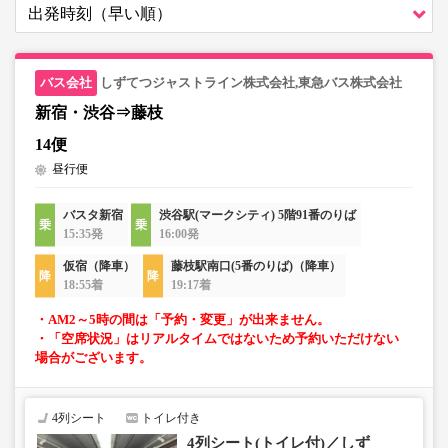
しずてつジャストライン株式会社,東急バス株式会社
新宿・渋谷⇒藤枝
14便
昼行便
バスタ新宿
渋谷駅(マークシティ) 5階91番のりば
15:35発
16:00発
仮宿（降車）
藤枝駅南口(5番のりば)（降車）
18:55着
19:17着
・AM2～5時の間は「予約・変更」が出来ません。
・「空席状況」はリアルタイムではないため予約いただけない
場合がございます。
4列シート
トイレ付き
4列シート(トイレ付)／しず