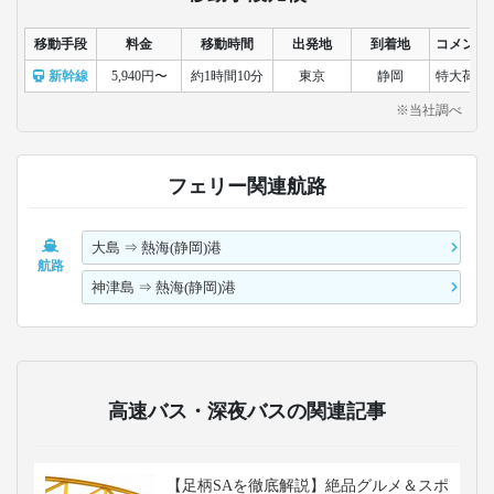
移動手段
料金
移動時間
出発地
到着地
コメント
新幹線
5,940円〜
約1時間10分
東京
静岡
特大荷物
※当社調べ
フェリー関連航路
大島
⇒
熱海(静岡)港
航路
神津島
⇒
熱海(静岡)港
高速バス・深夜バスの関連記事
【足柄SAを徹底解説】絶品グルメ＆スポ