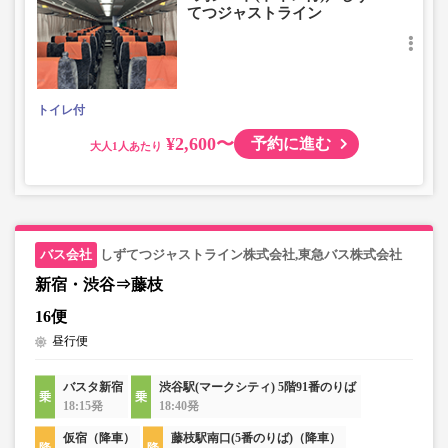
てつジャストライン
トイレ付
¥2,600〜
予約に進む
大人
しずてつジャストライン株式会社,東急バス株式会社
新宿・渋谷⇒藤枝
16便
昼行便
バスタ新宿
渋谷駅(マークシティ) 5階91番のりば
18:15発
18:40発
仮宿（降車）
藤枝駅南口(5番のりば)（降車）