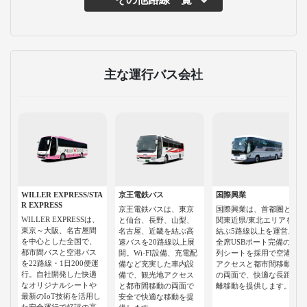
主な運行バス会社
WILLER EXPRESS/STA
京王電鉄バス
国際興業
R EXPRESS
京王電鉄バスは、東京
国際興業は、首都圏と
WILLER EXPRESSは、
と仙台、長野、山梨、
関東近県/東北エリアを
東京～大阪、名古屋間
名古屋、近畿を結ぶ高
結ぶ5路線以上を運営。
を中心とした全国で、
速バスを20路線以上展
全席USBポート完備の3
都市間バスと空港バス
開。Wi-FI設備、充電配
列シートを採用で空港
を22路線・1日200便運
備など充実した車内設
アクセスと都市間移動
行。自社開発した快適
備で、観光地アクセス
の両面で、快適な長距
なオリジナルシートや
と都市間移動の両面で
離移動を提供します。
最新のIoT技術を活用し
安全で快適な移動を提
た安全運行で好評の高