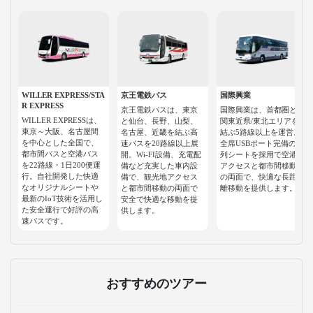
WILLER EXPRESS/STA
京王電鉄バス
国際興業
R EXPRESS
京王電鉄バスは、東京
国際興業は、首都圏と
WILLER EXPRESSは、
と仙台、長野、山梨、
関東近県/東北エリアを
東京～大阪、名古屋間
名古屋、近畿を結ぶ高
結ぶ5路線以上を運営。
を中心とした全国で、
速バスを20路線以上展
全席USBポート完備の3
都市間バスと空港バス
開。Wi-FI設備、充電配
列シートを採用で空港
を22路線・1日200便運
備など充実した車内設
アクセスと都市間移動
行。自社開発した快適
備で、観光地アクセス
の両面で、快適な長距
なオリジナルシートや
と都市間移動の両面で
離移動を提供します。
最新のIoT技術を活用し
安全で快適な移動を提
た安全運行で好評の高
供します。
速バスです。
おすすめのツアー