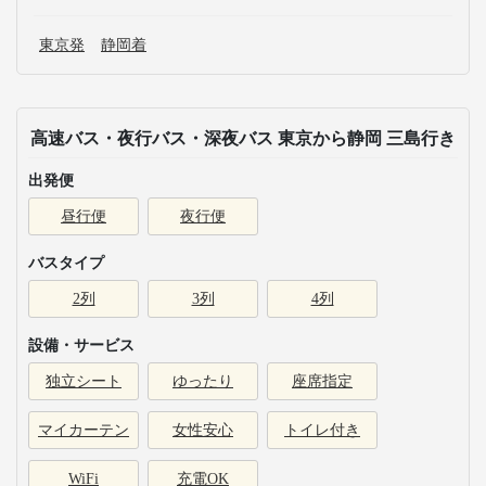
東京発
静岡着
高速バス・夜行バス・深夜バス 東京から静岡 三島行き
出発便
昼行便
夜行便
バスタイプ
2列
3列
4列
設備・サービス
独立シート
ゆったり
座席指定
マイカーテン
女性安心
トイレ付き
WiFi
充電OK