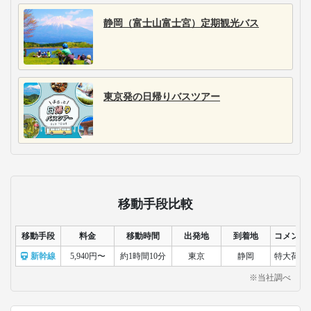
静岡（富士山富士宮）定期観光バス
東京発の日帰りバスツアー
移動手段比較
移動手段
料金
移動時間
出発地
到着地
コメント
新幹線
5,940円〜
約1時間10分
東京
静岡
特大荷物
※当社調べ