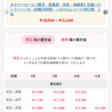
＃サマーセール【東京・秋葉原・渋谷・池袋発】往復バス
＋フリーパス（到着日利用）＋ホテルレジーナ河口湖 １
泊
￥
20,950
～￥
22,450
東京
発の最安値
静岡
着の最安値
東京
から
行くことが出来る高速バス/夜行バス路線の一覧です。
3ヶ月先までの最安値情報を表示しております。
区間
8月
9月
10月
11月
東北地方
東京→青森
-
6,200
6,200
5,450
東京→岩手
-
5,730
5,730
4,980
東京→宮城
3,000
3,000
3,200
3,200