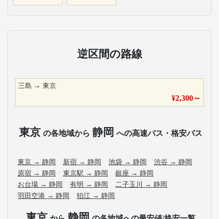
逆区間の路線
三島
→
東京
¥
2,300
～
東京
静岡
の各地域から
への高速バス・格安バス
東京
→
静岡
新宿
→
静岡
池袋
→
静岡
渋谷
→
静岡
原宿
→
静岡
東京駅
→
静岡
銀座
→
静岡
お台場
→
静岡
有明
→
静岡
二子玉川
→
静岡
羽田空港
→
静岡
狛江
→
静岡
東京
静岡
から
の各地域への最安値/格安一覧