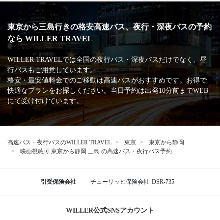
東京から三島行きの格安高速バス、夜行・深夜バスの予約
なら WILLER TRAVEL
WILLER TRAVELでは全国の夜行バス・深夜バスだけでなく、昼
行バスもご用意しています。
格安・最安値料金でのご移動は高速バスがおすすめです。お得で
快適なプランをお探しください。当日予約は出発10分前までWEB
にて受け付けています。
高速バス・夜行バスのWILLER TRAVEL
東京
東京から静岡
映画視聴可 東京から静岡 三島 の高速バス・夜行バス予約
引受保険会社
チューリッヒ保険会社
DSR-735
WILLER公式SNSアカウント