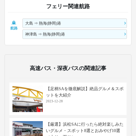
フェリー関連航路
大島
⇒
熱海(静岡)港
航路
神津島
⇒
熱海(静岡)港
高速バス・深夜バスの関連記事
【足柄SAを徹底解説】絶品グルメ＆スポ
ットを大紹介
2023-12-28
【厳選】浜松SAに行ったら絶対楽しみた
いグルメ・スポット8選とおみやげ10選