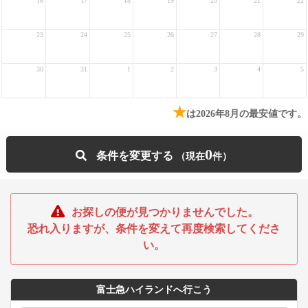
16
17
18
19
20
21
22
23
24
25
26
27
28
29
30
31
1
2
3
4
5
★
は2026年8月の最安値です。
0
条件を変更する
お探しの便が見つかりませんでした。
恐れ入りますが、条件を変えて再度検索してくださ
い。
富士急ハイランドへ行こう