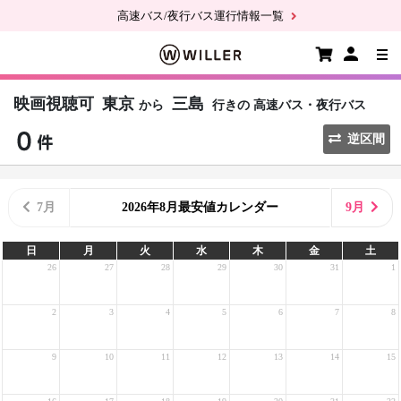
高速バス/夜行バス運行情報一覧
映画視聴可
東京
三島
から
行きの
高速バス・夜行バス
逆区間
7月
2026年8月最安値カレンダー
9月
日
月
火
水
木
金
土
26
27
28
29
30
31
1
2
3
4
5
6
7
8
9
10
11
12
13
14
15