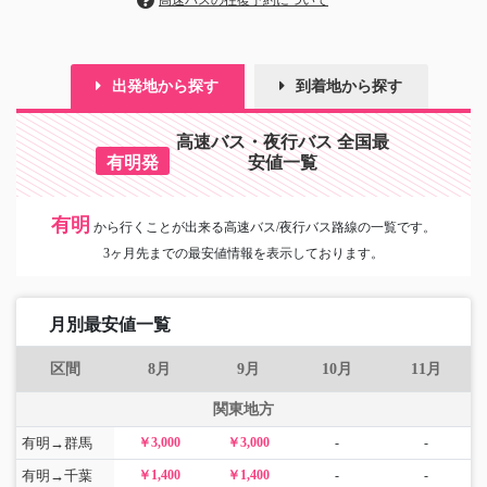
高速バスの往復予約について
出発地から探す
到着地から探す
高速バス・夜行バス 全国最
有明発
安値一覧
有明
から
行くことが出来る高速バス/夜行バス路線の一覧です。
3ヶ月先までの最安値情報を表示しております。
月別最安値一覧
区間
8月
9月
10月
11月
関東地方
有明→群馬
￥3,000
￥3,000
-
-
有明→千葉
￥1,400
￥1,400
-
-