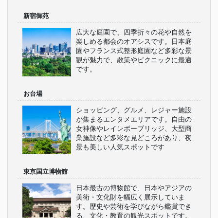
新宿御苑
広大な庭園で、四季折々の花や自然を
楽しめる都会のオアシスです。日本庭
園やフランス式整形庭園など多彩な景
観が魅力で、散策やピクニックに最適
です。
お台場
ショッピング、グルメ、レジャー施設
が集まるエンタメエリアです。自由の
女神像やレインボーブリッジ、大型商
業施設など多彩な見どころがあり、夜
景も美しい人気スポットです
東京国立博物館
日本最古の博物館で、日本やアジアの
美術・文化財を幅広く展示していま
す。歴史や芸術を学びながら鑑賞でき
る、文化・教育の観光スポットです。