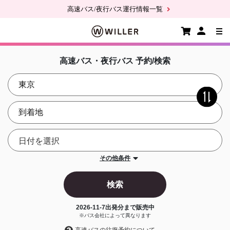
高速バス/夜行バス運行情報一覧
高速バス・夜行バス 予約/検索
その他条件
検索
2026-11-7
出発分まで販売中
※バス会社によって異なります