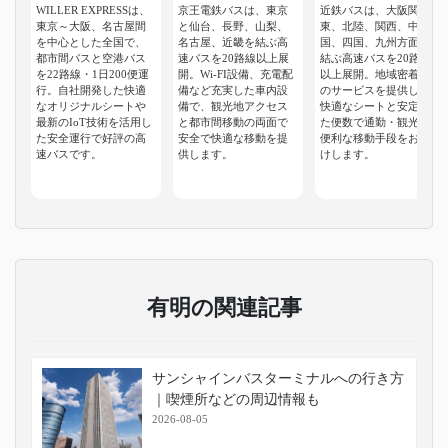
WILLER EXPRESSは、
京王電鉄バスは、東京
近鉄バスは、大阪関
東京～大阪、名古屋間
と仙台、長野、山梨、
東、北陸、関西、中
を中心とした全国で、
名古屋、近畿を結ぶ高
国、四国、九州方面を
都市間バスと空港バス
速バスを20路線以上展
結ぶ高速バスを20路線
を22路線・1日200便運
開。Wi-FI設備、充電配
以上展開。地域密着型
行。自社開発した快適
備など充実した車内設
のサービスを提供し、
なオリジナルシートや
備で、観光地アクセス
快適なシートと安定し
最新のIoT技術を活用し
と都市間移動の両面で
た便数で通勤・観光に
た安全運行で好評の高
安全で快適な移動を提
便利な移動手段をお届
速バスです。
供します。
けします。
有明の関連記事
サンシャインバスターミナルへの行き方
｜喫煙所などの周辺情報も
2026-08-05