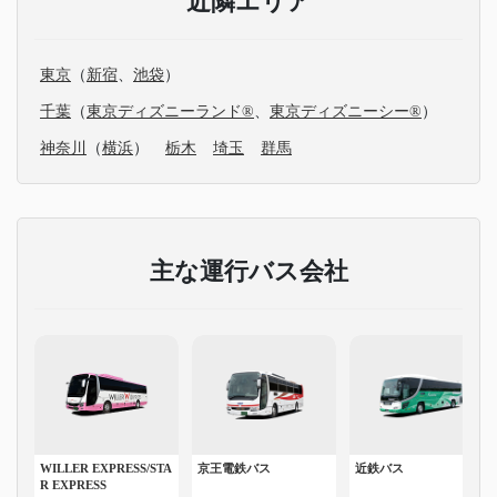
近隣エリア
東京
（
新宿
、
池袋
）
千葉
（
東京ディズニーランド®
、
東京ディズニーシー®
）
神奈川
（
横浜
）
栃木
埼玉
群馬
主な運行バス会社
WILLER EXPRESS/STA
京王電鉄バス
近鉄バス
R EXPRESS