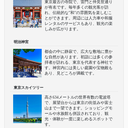
東京最古の寺院で、雷門と仲見世通り
が有名です。毎年多くの観光客が訪
れ、伝統的な”和”の雰囲気を楽しむこ
とができます。周辺には人力車や和服
レンタルのサービスもあり、観光の楽
しみが広がります。
明治神宮
都会の中に静寂で、広大な敷地に豊か
な自然があります。初詣には多くの参
拝者が訪れる、東京を代表する神社で
す。神宮内には美しい庭園や宝物殿も
あり、見どころが満載です。
東京スカイツリー
高さ634メートルの世界有数の電波塔
で、展望台からは東京の街並みや富士
山まで一望できます。ショッピングモ
ールや水族館も併設されており、観
光・体験が一度に楽しめるスポットで
す。