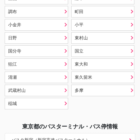
調布
町田
小金井
小平
日野
東村山
国分寺
国立
狛江
東大和
清瀬
東久留米
武蔵村山
多摩
稲城
東京都
のバスターミナル・バス停情報