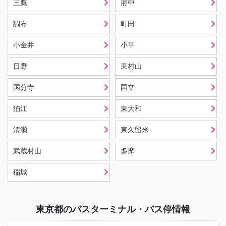
三鷹
府中
調布
町田
小金井
小平
日野
東村山
国分寺
国立
狛江
東大和
清瀬
東久留米
武蔵村山
多摩
稲城
東京都
のバスターミナル・バス停情報