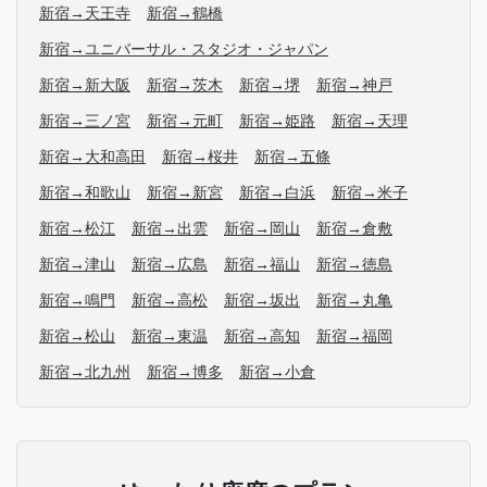
新宿→天王寺
新宿→鶴橋
新宿→ユニバーサル・スタジオ・ジャパン
新宿→新大阪
新宿→茨木
新宿→堺
新宿→神戸
新宿→三ノ宮
新宿→元町
新宿→姫路
新宿→天理
新宿→大和高田
新宿→桜井
新宿→五條
新宿→和歌山
新宿→新宮
新宿→白浜
新宿→米子
新宿→松江
新宿→出雲
新宿→岡山
新宿→倉敷
新宿→津山
新宿→広島
新宿→福山
新宿→徳島
新宿→鳴門
新宿→高松
新宿→坂出
新宿→丸亀
新宿→松山
新宿→東温
新宿→高知
新宿→福岡
新宿→北九州
新宿→博多
新宿→小倉