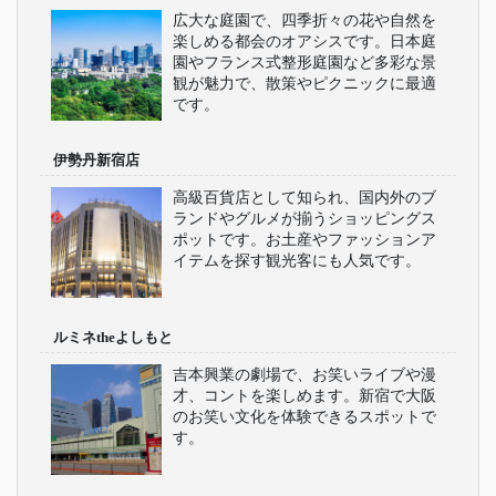
広大な庭園で、四季折々の花や自然を
楽しめる都会のオアシスです。日本庭
園やフランス式整形庭園など多彩な景
観が魅力で、散策やピクニックに最適
です。
伊勢丹新宿店
高級百貨店として知られ、国内外のブ
ランドやグルメが揃うショッピングス
ポットです。お土産やファッションア
イテムを探す観光客にも人気です。
ルミネtheよしもと
吉本興業の劇場で、お笑いライブや漫
才、コントを楽しめます。新宿で大阪
のお笑い文化を体験できるスポットで
す。