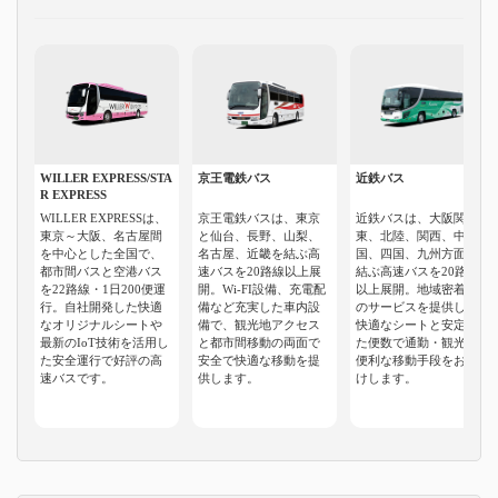
WILLER EXPRESS/STA
京王電鉄バス
近鉄バス
R EXPRESS
WILLER EXPRESSは、
京王電鉄バスは、東京
近鉄バスは、大阪関
東京～大阪、名古屋間
と仙台、長野、山梨、
東、北陸、関西、中
を中心とした全国で、
名古屋、近畿を結ぶ高
国、四国、九州方面を
都市間バスと空港バス
速バスを20路線以上展
結ぶ高速バスを20路線
を22路線・1日200便運
開。Wi-FI設備、充電配
以上展開。地域密着型
行。自社開発した快適
備など充実した車内設
のサービスを提供し、
なオリジナルシートや
備で、観光地アクセス
快適なシートと安定し
最新のIoT技術を活用し
と都市間移動の両面で
た便数で通勤・観光に
た安全運行で好評の高
安全で快適な移動を提
便利な移動手段をお届
速バスです。
供します。
けします。