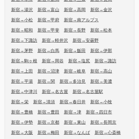
新宿→湯沢
新宿→富山
新宿→高岡
新宿→金沢
新宿→小松
新宿→甲府
新宿→南アルプス
新宿→昭和
新宿→甲斐
新宿→長野
新宿→松本
新宿→下諏訪
新宿→軽井沢
新宿→安曇野
新宿→茅野
新宿→白馬
新宿→飯田
新宿→伊那
新宿→駒ヶ根
新宿→岡谷
新宿→塩尻
新宿→諏訪
新宿→上田
新宿→沼津
新宿→岐阜
新宿→高山
新宿→平湯
新宿→関
新宿→多治見
新宿→美濃
新宿→中津川
新宿→名古屋
新宿→名古屋駅
新宿→栄
新宿→清須
新宿→春日井
新宿→小牧
新宿→豊橋
新宿→豊田
新宿→津
新宿→四日市
新宿→伊勢
新宿→京都
新宿→東山
新宿→長岡京
新宿→大阪
新宿→梅田
新宿→なんば
新宿→心斎橋