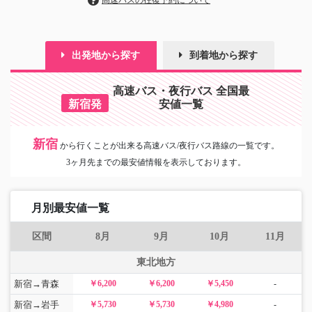
高速バスの往復予約について
出発地から探す
到着地から探す
高速バス・夜行バス 全国最
新宿発
安値一覧
新宿
から
行くことが出来る高速バス/夜行バス路線の一覧です。
3ヶ月先までの最安値情報を表示しております。
月別最安値一覧
区間
8月
9月
10月
11月
東北地方
新宿→青森
￥6,200
￥6,200
￥5,450
-
新宿→岩手
￥5,730
￥5,730
￥4,980
-