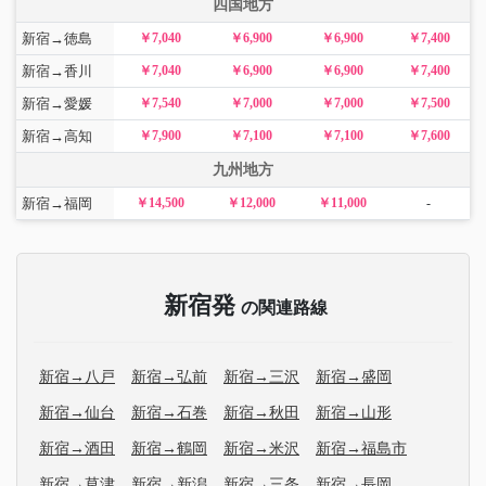
四国地方
新宿→徳島
￥7,040
￥6,900
￥6,900
￥7,400
新宿→香川
￥7,040
￥6,900
￥6,900
￥7,400
新宿→愛媛
￥7,540
￥7,000
￥7,000
￥7,500
新宿→高知
￥7,900
￥7,100
￥7,100
￥7,600
九州地方
新宿→福岡
￥14,500
￥12,000
￥11,000
-
新宿発
の関連路線
新宿→八戸
新宿→弘前
新宿→三沢
新宿→盛岡
新宿→仙台
新宿→石巻
新宿→秋田
新宿→山形
新宿→酒田
新宿→鶴岡
新宿→米沢
新宿→福島市
新宿→草津
新宿→新潟
新宿→三条
新宿→長岡