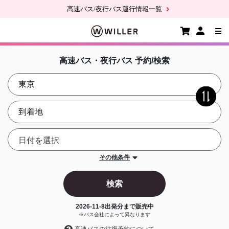
高速バス/夜行バス運行情報一覧
高速バス・夜行バス 予約/検索
その他条件
検索
2026-11-8
出発分まで販売中
※バス会社によって異なります