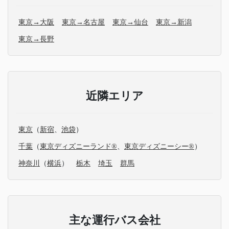
東京→大阪
東京→名古屋
東京→仙台
東京→新潟
東京→長野
近隣エリア
東京
（
新宿
、
池袋
）
千葉
（
東京ディズニーランド®
、
東京ディズニーシー®
）
神奈川
（
横浜
）
栃木
埼玉
群馬
主な運行バス会社