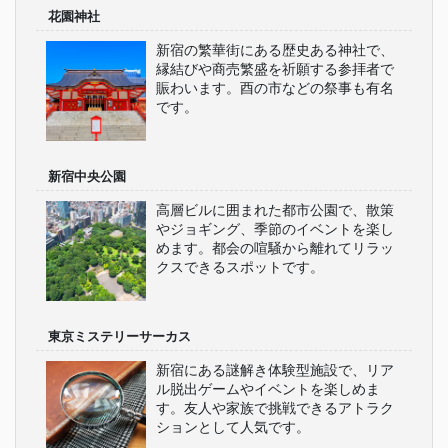
花園神社
新宿の繁華街にある歴史ある神社で、
縁結びや商売繁盛を祈願する参拝者で
賑わいます。酉の市などの祭事も有名
です。
新宿中央公園
高層ビルに囲まれた都市公園で、散策
やジョギング、季節のイベントを楽し
めます。都会の喧騒から離れてリラッ
クスできるスポットです。
東京ミステリーサーカス
新宿にある謎解き体験型施設で、リア
ル脱出ゲームやイベントを楽しめま
す。友人や家族で挑戦できるアトラク
ションとして人気です。