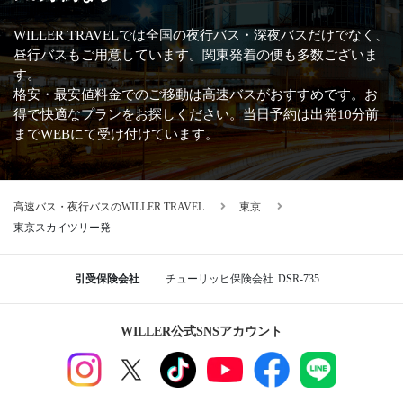
WILLER TRAVELでは全国の夜行バス・深夜バスだけでなく、
昼行バスもご用意しています。関東発着の便も多数ございま
す。
格安・最安値料金でのご移動は高速バスがおすすめです。お
得で快適なプランをお探しください。当日予約は出発10分前
までWEBにて受け付けています。
高速バス・夜行バスのWILLER TRAVEL
東京
東京スカイツリー発
引受保険会社
チューリッヒ保険会社
DSR-735
WILLER公式SNSアカウント