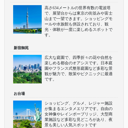
高さ634メートルの世界有数の電波塔
で、展望台からは東京の街並みや富士
山まで一望できます。ショッピングモ
ールや水族館も併設されており、観
光・体験が一度に楽しめるスポットで
す。
新宿御苑
広大な庭園で、四季折々の花や自然を
楽しめる都会のオアシスです。日本庭
園やフランス式整形庭園など多彩な景
観が魅力で、散策やピクニックに最適
です。
お台場
ショッピング、グルメ、レジャー施設
が集まるエンタメエリアです。自由の
女神像やレインボーブリッジ、大型商
業施設など多彩な見どころがあり、夜
景も美しい人気スポットです