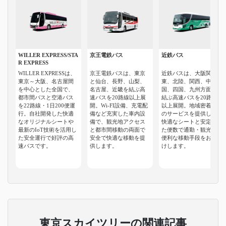
WILLER EXPRESS/STA
京王電鉄バス
近鉄バス
R EXPRESS
WILLER EXPRESSは、
京王電鉄バスは、東京
近鉄バスは、大阪関
東京～大阪、名古屋間
と仙台、長野、山梨、
東、北陸、関西、中
を中心とした全国で、
名古屋、近畿を結ぶ高
国、四国、九州方面を
都市間バスと空港バス
速バスを20路線以上展
結ぶ高速バスを20路線
を22路線・1日200便運
開。Wi-FI設備、充電配
以上展開。地域密着型
行。自社開発した快適
備など充実した車内設
のサービスを提供し、
なオリジナルシートや
備で、観光地アクセス
快適なシートと安定し
最新のIoT技術を活用し
と都市間移動の両面で
た便数で通勤・観光に
た安全運行で好評の高
安全で快適な移動を提
便利な移動手段をお届
速バスです。
供します。
けします。
東京スカイツリーの関連記事