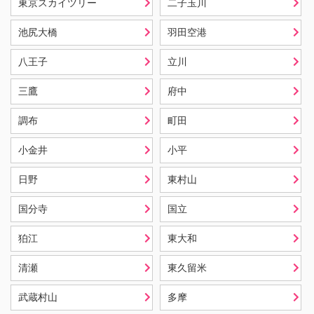
東京スカイツリー
二子玉川
池尻大橋
羽田空港
八王子
立川
三鷹
府中
調布
町田
小金井
小平
日野
東村山
国分寺
国立
狛江
東大和
清瀬
東久留米
武蔵村山
多摩