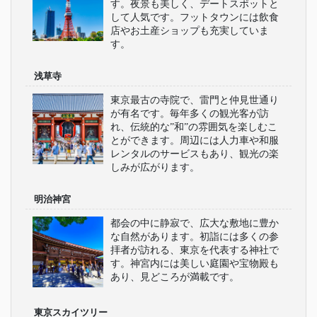
す。夜景も美しく、デートスポットと
して人気です。フットタウンには飲食
店やお土産ショップも充実していま
す。
浅草寺
東京最古の寺院で、雷門と仲見世通り
が有名です。毎年多くの観光客が訪
れ、伝統的な”和”の雰囲気を楽しむこ
とができます。周辺には人力車や和服
レンタルのサービスもあり、観光の楽
しみが広がります。
明治神宮
都会の中に静寂で、広大な敷地に豊か
な自然があります。初詣には多くの参
拝者が訪れる、東京を代表する神社で
す。神宮内には美しい庭園や宝物殿も
あり、見どころが満載です。
東京スカイツリー