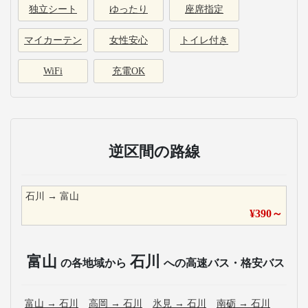
独立シート
ゆったり
座席指定
マイカーテン
女性安心
トイレ付き
WiFi
充電OK
逆区間の路線
石川
→
富山
¥
390
～
富山
石川
の各地域から
への高速バス・格安バス
富山
→
石川
高岡
→
石川
氷見
→
石川
南砺
→
石川