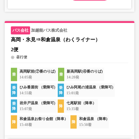
加越能バス株式会社
高岡・氷見⇒和倉温泉（わくライナー）
2便
昼行便
高岡駅前(⑦番のりば)
新高岡駅(④番のりば)
14:05発
14:20発
ひみ番屋街 （乗降可)
ひみ阿尾の浦温泉 （乗降可)
14:55発
15:01発
岩井戸温泉 （乗降可)
七尾駅前（降車）
15:07発
15:35着
和倉温泉お祭り会館（降車）
和倉温泉 （降車)
15:48着
15:50着