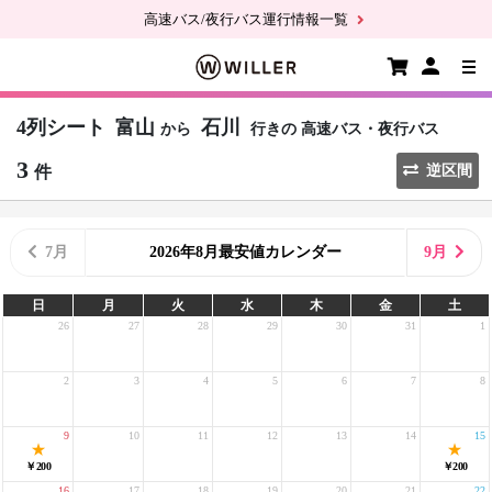
高速バス/夜行バス運行情報一覧
4列シート
富山
石川
から
行きの
高速バス・夜行バス
3
件
逆区間
7月
2026年8月最安値カレンダー
9月
日
月
火
水
木
金
土
26
27
28
29
30
31
1
2
3
4
5
6
7
8
9
10
11
12
13
14
15
￥200
￥200
16
17
18
19
20
21
22