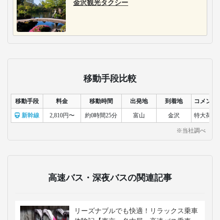
金沢観光タクシー
移動手段比較
移動手段
料金
移動時間
出発地
到着地
コメント
新幹線
2,810円〜
約0時間25分
富山
金沢
特大荷物
※当社調べ
高速バス・深夜バスの関連記事
リーズナブルでも快適！リラックス乗車