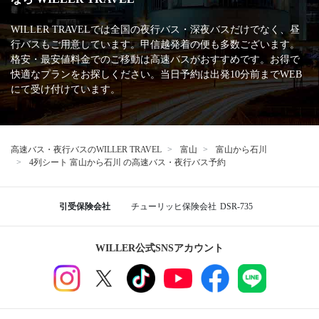
WILLER TRAVELでは全国の夜行バス・深夜バスだけでなく、昼
行バスもご用意しています。甲信越発着の便も多数ございます。
格安・最安値料金でのご移動は高速バスがおすすめです。お得で
快適なプランをお探しください。当日予約は出発10分前までWEB
にて受け付けています。
高速バス・夜行バスのWILLER TRAVEL
富山
富山から石川
4列シート 富山から石川 の高速バス・夜行バス予約
引受保険会社
チューリッヒ保険会社
DSR-735
WILLER公式SNSアカウント