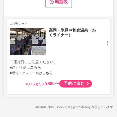
時刻表
4列シート
高岡・氷見⇒和倉温泉（わ
くライナー）
※運行日にご注意ください。
■運行状況は
こちら
■運行スケジュールは
こちら
¥800〜
予約に進む
大人
2026年08月08日15時23分
時点での料金を表示しています