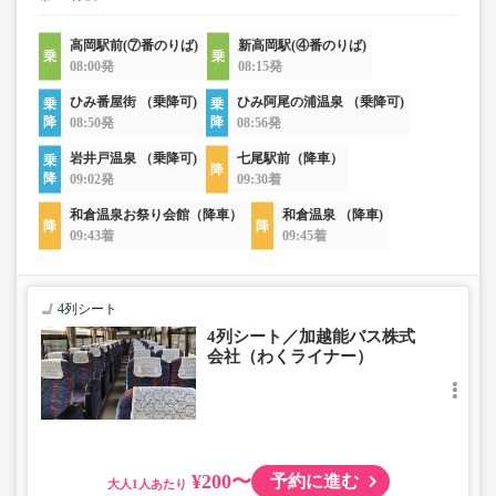
高岡駅前(⑦番のりば)
新高岡駅(④番のりば)
08:00発
08:15発
ひみ番屋街 （乗降可)
ひみ阿尾の浦温泉 （乗降可)
08:50発
08:56発
岩井戸温泉 （乗降可)
七尾駅前（降車）
09:02発
09:30着
和倉温泉お祭り会館（降車）
和倉温泉 （降車)
09:43着
09:45着
4列シート
4列シート／加越能バス株式
会社（わくライナー）
¥200〜
予約に進む
大人