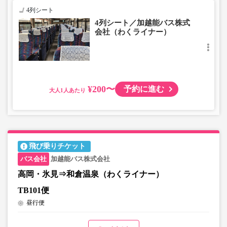
4列シート
4列シート／加越能バス株式
会社（わくライナー）
¥200〜
予約に進む
大人
飛び乗りチケット
加越能バス株式会社
高岡・氷見⇒和倉温泉（わくライナー）
TB101便
昼行便