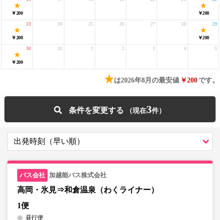
￥200
￥200
23
24
25
26
27
28
29
￥200
￥200
30
31
1
2
3
4
5
￥200
★
は2026年8月の最安値
￥200
です。
3
条件を変更する
加越能バス株式会社
高岡・氷見⇒和倉温泉（わくライナー）
1便
昼行便