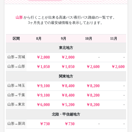
山形
から
行くことが出来る高速バス/夜行バス路線の一覧です。
3ヶ月先までの最安値情報を表示しております。
区間
8月
9月
10月
11月
東北地方
山形→宮城
-
-
2,000
2,000
山形→山形
1,050
1,050
2,600
2,600
関東地方
山形→埼玉
-
9,100
8,400
8,200
山形→千葉
-
9,100
8,400
8,200
山形→東京
-
6,000
5,200
8,200
北陸・甲信越地方
山形→新潟
-
-
730
730