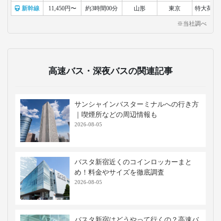
新幹線
11,450円〜
約3時間00分
山形
東京
特大荷物
※当社調べ
高速バス・深夜バスの関連記事
サンシャインバスターミナルへの行き方
｜喫煙所などの周辺情報も
2026-08-05
バスタ新宿近くのコインロッカーまと
め！料金やサイズを徹底調査
2026-08-05
バスタ新宿はどうやって行くの？高速バ