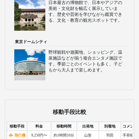
日本最古の博物館で、日本やアジアの
美術・文化財を幅広く展示していま
す。歴史や芸術を学びながら鑑賞でき
る、文化・教育の観光スポットです。
東京ドームシティ
野球観戦や遊園地、ショッピング、温
泉施設などが揃う複合エンタメ施設で
す。季節ごとのイベントも多く、子ど
もから大人まで楽しめます。
移動手段比較
移動手段
料金
移動時間
出発地
到着地
コメント
飛行機
9,250円〜
約1時間10分
山形
羽田
手荷物検