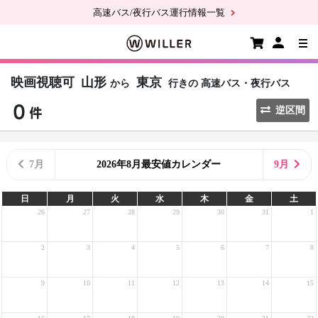
高速バス/夜行バス運行情報一覧
映画視聴可
山形
東京
から
行きの
高速バス・夜行バス
逆区間
7月
2026年8月最安値カレンダー
9月
日
月
火
水
木
金
土
26
27
28
29
30
31
1
2
3
4
5
6
7
8
9
10
11
12
13
14
15