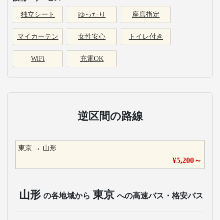
独立シート
ゆったり
座席指定
マイカーテン
女性安心
トイレ付き
WiFi
充電OK
逆区間の路線
東京
→
山形
¥
5,200
～
山形
東京
の各地域から
への高速バス・格安バス