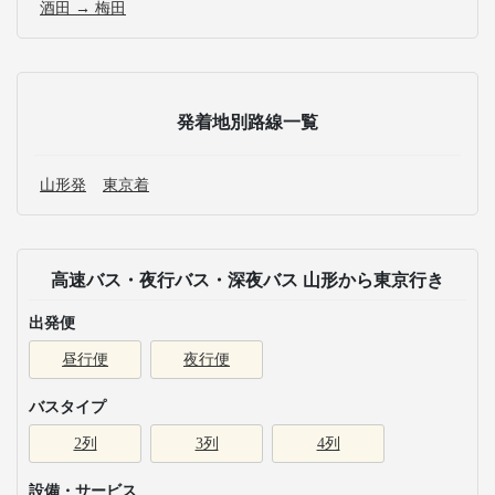
酒田 → 梅田
発着地別路線一覧
山形発
東京着
高速バス・夜行バス・深夜バス 山形から東京行き
出発便
昼行便
夜行便
バスタイプ
2列
3列
4列
設備・サービス