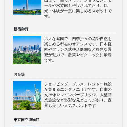
山まで一望できます。ショッピングモ
ールや水族館も併設されており、観
光・体験が一度に楽しめるスポットで
す。
新宿御苑
広大な庭園で、四季折々の花や自然を
楽しめる都会のオアシスです。日本庭
園やフランス式整形庭園など多彩な景
観が魅力で、散策やピクニックに最適
です。
お台場
ショッピング、グルメ、レジャー施設
が集まるエンタメエリアです。自由の
女神像やレインボーブリッジ、大型商
業施設など多彩な見どころがあり、夜
景も美しい人気スポットです
東京国立博物館