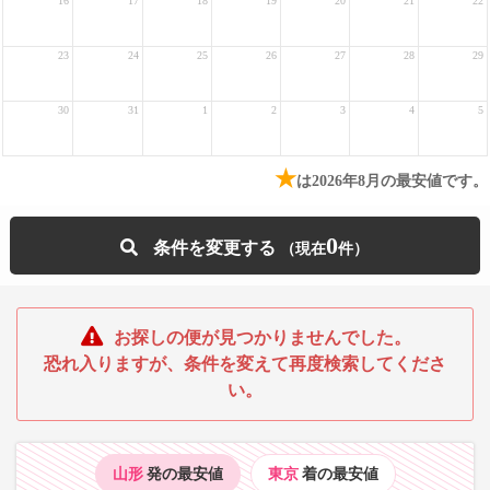
16
17
18
19
20
21
22
23
24
25
26
27
28
29
30
31
1
2
3
4
5
★
は2026年8月の最安値です。
0
条件を変更する
お探しの便が見つかりませんでした。
恐れ入りますが、条件を変えて再度検索してくださ
い。
山形
発の最安値
東京
着の最安値