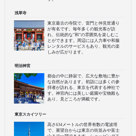
浅草寺
東京最古の寺院で、雷門と仲見世通り
が有名です。毎年多くの観光客が訪
れ、伝統的な”和”の雰囲気を楽しむこ
とができます。周辺には人力車や和服
レンタルのサービスもあり、観光の楽
しみが広がります。
明治神宮
都会の中に静寂で、広大な敷地に豊か
な自然があります。初詣には多くの参
拝者が訪れる、東京を代表する神社で
す。神宮内には美しい庭園や宝物殿も
あり、見どころが満載です。
東京スカイツリー
高さ634メートルの世界有数の電波塔
で、展望台からは東京の街並みや富士