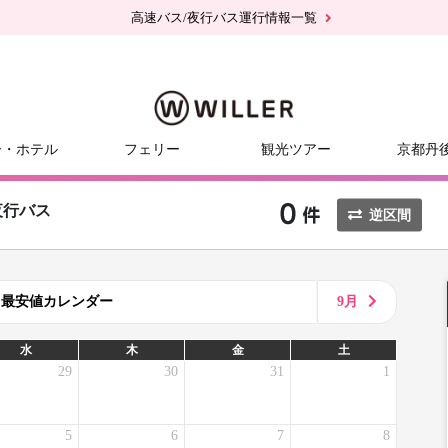
高速バス/夜行バス運行情報一覧
ー・ホテル
フェリー
観光ツアー
京都丹
夜行バス
逆区間
8月最安値カレンダー
9月
水
木
金
土
29
30
31
1
5
6
7
8