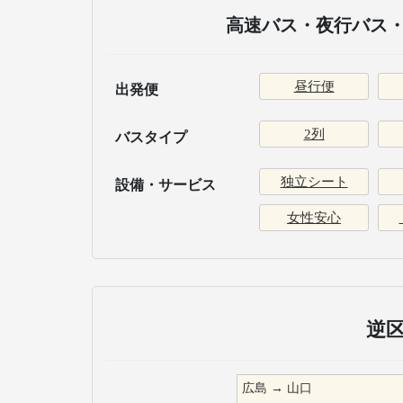
高速バス・夜行バス・
昼行便
出発便
2列
バスタイプ
独立シート
設備・サービス
女性安心
逆
広島
→
山口