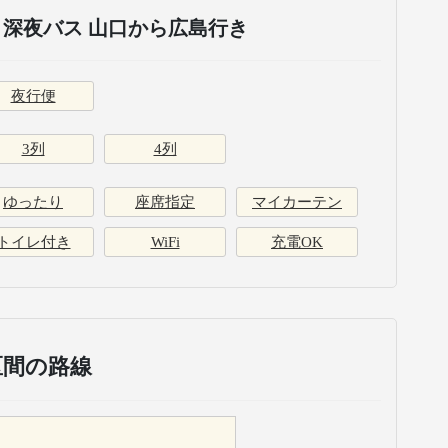
深夜バス 山口から広島行き
夜行便
3列
4列
ゆったり
座席指定
マイカーテン
トイレ付き
WiFi
充電OK
区間の路線