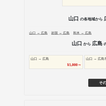
山口
の各地域から
山口
→
広島
岩国
→
広島
和木
→
広島
山口
広島
から
山口
→
広島
山口
→
広島
¥
1,000
～
そ