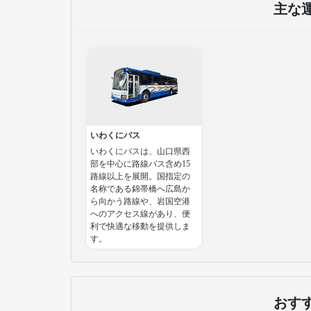
主な
いわくにバス
いわくにバスは、山口県西
部を中心に路線バス含め15
路線以上を展開。国指定の
名称である錦帯橋へ広島か
ら向かう路線や、岩国空港
へのアクセス線があり、便
利で快適な移動を提供しま
す。
おす