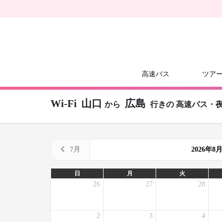
高速バス
ツア
Wi-Fi
山口
広島
から
行きの
高速バス・
7月
2026年
日
月
火
26
27
28
2
3
4