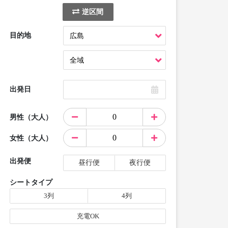
逆区間
目的地
出発日
男性（大人）
女性（大人）
出発便
昼行便
夜行便
シートタイプ
3列
4列
充電OK