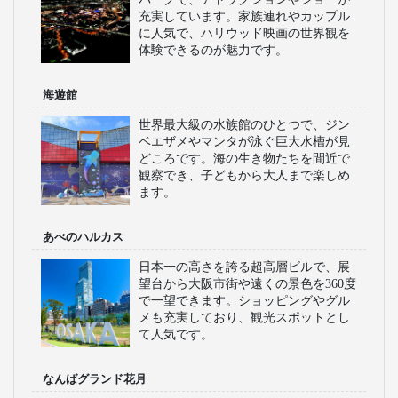
充実しています。家族連れやカップル
に人気で、ハリウッド映画の世界観を
体験できるのが魅力です。
海遊館
世界最大級の水族館のひとつで、ジン
ベエザメやマンタが泳ぐ巨大水槽が見
どころです。海の生き物たちを間近で
観察でき、子どもから大人まで楽しめ
ます。
あべのハルカス
日本一の高さを誇る超高層ビルで、展
望台から大阪市街や遠くの景色を360度
で一望できます。ショッピングやグル
メも充実しており、観光スポットとし
て人気です。
なんばグランド花月