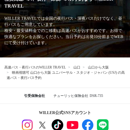
TRAVEL
WILLER TRAVELでは全国の夜行バス・深夜バスだけでなく、昼
行バスもご用意しています。
格安・最安値料金でのご移動は高速バスがおすすめです。お得で
快適なプランをお探しください。当日予約は出発10分前までWEB
にて受け付けています。
高速バス・夜行バスのWILLER TRAVEL
山口
山口から大阪
映画視聴可 山口から大阪 ユニバーサル・スタジオ・ジャパン (USJ) の高
速バス・夜行バス予約
引受保険会社
チューリッヒ保険会社
DSR-735
WILLER公式SNSアカウント