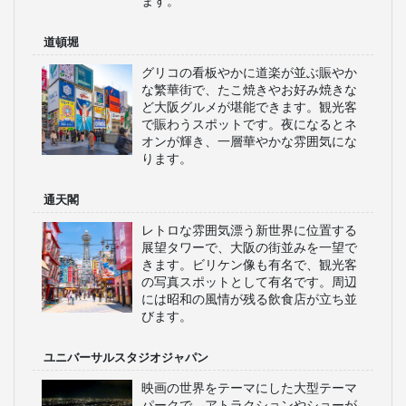
ます。
道頓堀
グリコの看板やかに道楽が並ぶ賑やか
な繁華街で、たこ焼きやお好み焼きな
ど大阪グルメが堪能できます。観光客
で賑わうスポットです。夜になるとネ
オンが輝き、一層華やかな雰囲気にな
ります。
通天閣
レトロな雰囲気漂う新世界に位置する
展望タワーで、大阪の街並みを一望で
きます。ビリケン像も有名で、観光客
の写真スポットとして有名です。周辺
には昭和の風情が残る飲食店が立ち並
びます。
ユニバーサルスタジオジャパン
映画の世界をテーマにした大型テーマ
パークで、アトラクションやショーが