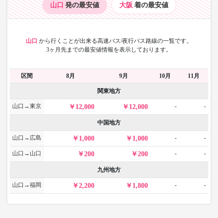
山口
発の最安値
大阪
着の最安値
山口
から
行くことが出来る高速バス/夜行バス路線の一覧です。
3ヶ月先までの最安値情報を表示しております。
区間
8月
9月
10月
11月
関東地方
山口→東京
-
-
12,000
12,000
中国地方
山口→広島
-
-
1,000
1,000
山口→山口
-
-
200
200
九州地方
山口→福岡
-
-
2,200
1,800