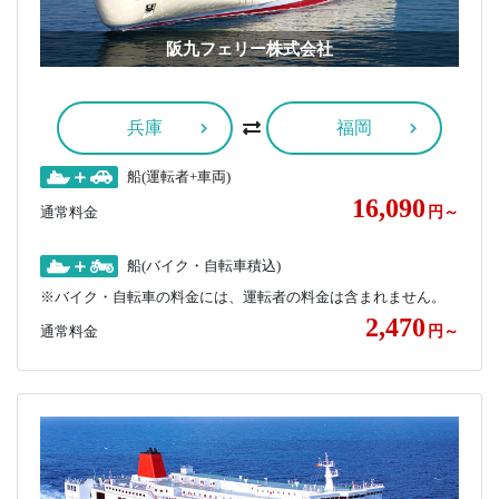
阪九フェリー株式会社
兵庫
福岡
船(運転者+車両)
16,090
通常料金
円～
船(バイク・自転車積込)
※バイク・自転車の料金には、運転者の料金は含まれません。
2,470
通常料金
円～