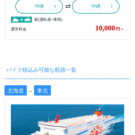
沖縄
沖縄
船(運転者+車両)
10,000
通常料金
円～
バイク積込み可能な航路一覧
北海道
東北
⇔