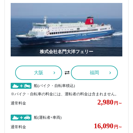
株式会社名門大洋フェリー
大阪
福岡
船(バイク・自転車積込)
※バイク・自転車の料金には、運転者の料金は含まれません。
2,980
通常料金
円～
船(運転者+車両)
16,090
通常料金
円～