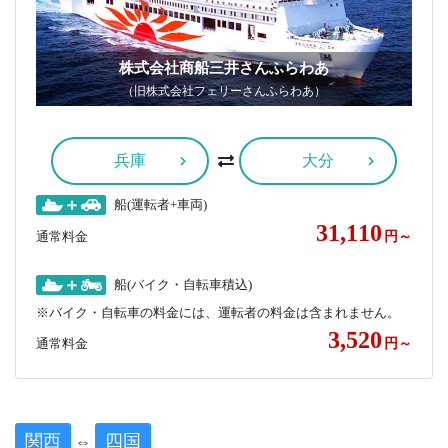
株式会社商船三井さんふらわあ
（旧株式会社フェリーさんふらわあ）
兵庫
大分
船(運転者+車両)
31,110
通常料金
円～
船(バイク・自転車積込)
※バイク・自転車の料金には、運転者の料金は含まれません。
3,520
通常料金
円～
関西
四国
⇔