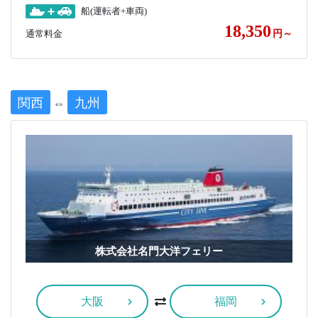
船(運転者+車両)
18,350
通常料金
円～
関西
九州
⇔
株式会社名門大洋フェリー
大阪
福岡