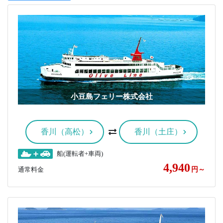
小豆島フェリー株式会社
香川（高松）
香川（土庄）
船(運転者+車両)
4,940
通常料金
円～