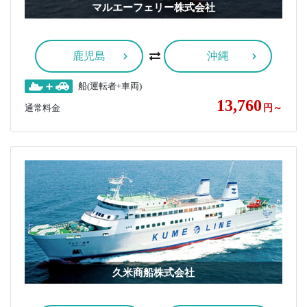
マルエーフェリー株式会社
鹿児島
沖縄
船(運転者+車両)
13,760
通常料金
円～
久米商船株式会社