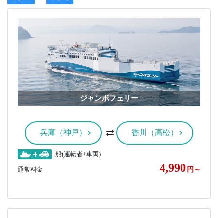
ジャンボフェリー
兵庫（神戸）
香川（高松）
船(運転者+車両)
4,990
通常料金
円～