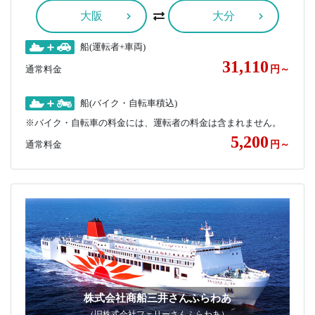
大阪
大分
船(運転者+車両)
31,110
通常料金
円～
船(バイク・自転車積込)
※バイク・自転車の料金には、運転者の料金は含まれません。
5,200
通常料金
円～
株式会社商船三井さんふらわあ
（旧株式会社フェリーさんふらわあ）