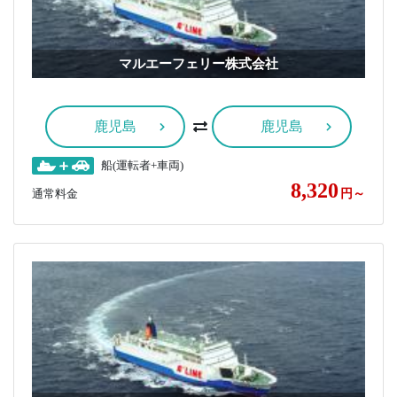
マルエーフェリー株式会社
鹿児島
鹿児島
船(運転者+車両)
8,320
通常料金
円～