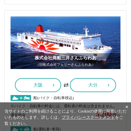
株式会社商船三井さんふらわあ
（旧株式会社フェリーさんふらわあ）
大阪
大分
船(バイク・自転車積込)
×
※バイク・自転車の料金には、運転者の料金は含まれません。
当サイトのご利用を続けることにより、Cookieの使用に同意いただ
5,200
通常料金
円～
いたものとします。詳しくは、
プライバシーステートメント
をご
覧ください。
船(運転者+車両)