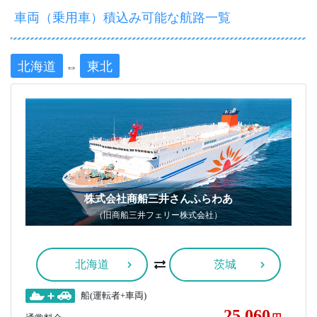
車両（乗用車）積込み可能な航路一覧
北海道
東北
⇔
株式会社商船三井さんふらわあ
（旧商船三井フェリー株式会社）
北海道
茨城
船(運転者+車両)
25,060