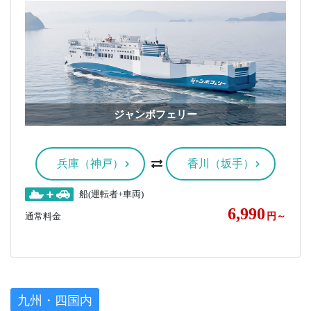
ジャンボフェリー
兵庫（神戸）
香川（坂手）
船(運転者+車両)
6,990
通常料金
円～
九州・四国内