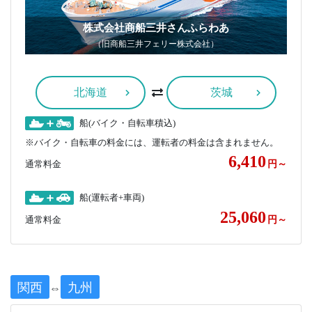
株式会社商船三井さんふらわあ
（旧商船三井フェリー株式会社）
北海道
茨城
船(バイク・自転車積込)
※バイク・自転車の料金には、運転者の料金は含まれません。
6,410
通常料金
円～
船(運転者+車両)
25,060
通常料金
円～
関西
九州
⇔