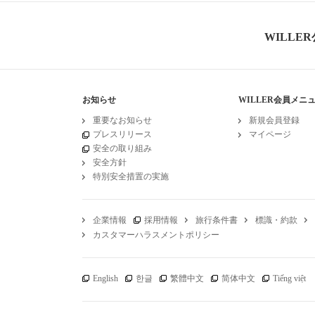
WILLE
お知らせ
WILLER会員メニ
重要なお知らせ
新規会員登録
プレスリリース
マイページ
安全の取り組み
安全方針
特別安全措置の実施
企業情報
採用情報
旅行条件書
標識・約款
カスタマーハラスメントポリシー
English
한글
繁體中文
简体中文
Tiếng việt