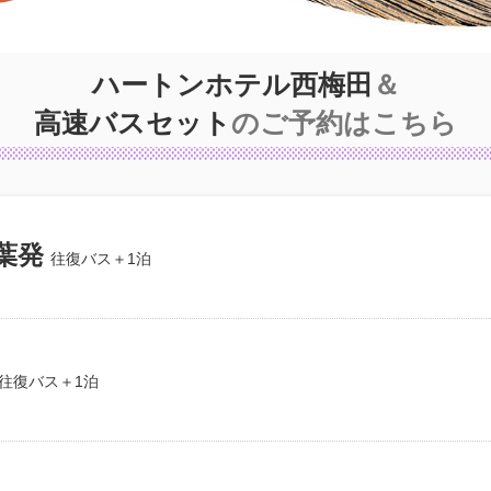
ハートンホテル西梅田
＆
高速バスセット
のご予約はこちら
葉発
往復バス＋1泊
往復バス＋1泊