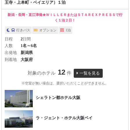
王寺・上本町・ベイエリア）１泊
新潟・長岡・直江津発★ＷＩＬＬＥＲまたはＳＴＡＲＥＸＰＲＥＳＳで行
く１泊２日！
行きバス
オプション
1泊
日程
2
日間
人数
1名～6名
出発地
新潟県
到着地
大阪府
12
対象のホテル
件
一覧を見る
※空室が無い場合は、選択いただくことができません。
シェラトン都ホテル大阪
ラ・ジェント・ホテル大阪ベイ