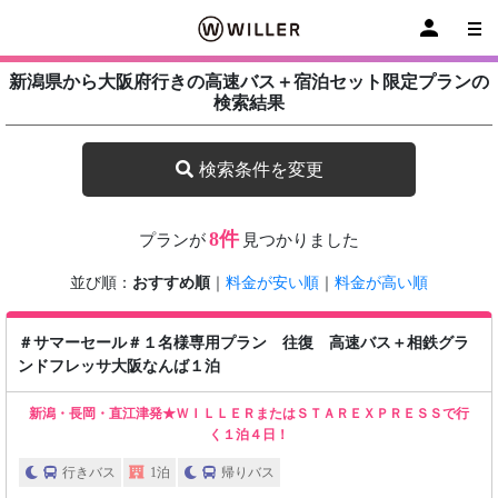
新潟県から大阪府行きの高速バス＋宿泊セット限定プランの
検索結果
検索条件を変更
8件
プランが
見つかりました
並び順：
おすすめ順
｜
料金が安い順
｜
料金が高い順
＃サマーセール＃１名様専用プラン 往復 高速バス＋相鉄グラ
ンドフレッサ大阪なんば１泊
新潟・長岡・直江津発★ＷＩＬＬＥＲまたはＳＴＡＲＥＸＰＲＥＳＳで行
く１泊４日！
行きバス
1泊
帰りバス