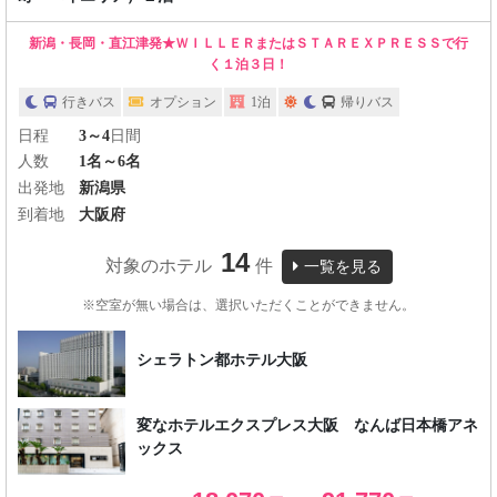
新潟・長岡・直江津発★ＷＩＬＬＥＲまたはＳＴＡＲＥＸＰＲＥＳＳで行
く１泊３日！
行きバス
オプション
1泊
帰りバス
日程
3～4
日間
人数
1名～6名
出発地
新潟県
到着地
大阪府
14
対象のホテル
件
一覧を見る
※空室が無い場合は、選択いただくことができません。
シェラトン都ホテル大阪
変なホテルエクスプレス大阪 なんば日本橋アネ
ックス