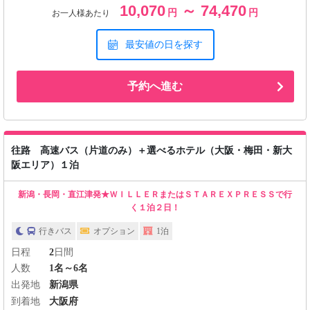
10,070
～ 74,470
円
円
お一人様あたり
最安値の日を探す
予約へ進む
往路 高速バス（片道のみ）＋選べるホテル（大阪・梅田・新大
阪エリア）１泊
新潟・長岡・直江津発★ＷＩＬＬＥＲまたはＳＴＡＲＥＸＰＲＥＳＳで行
く１泊２日！
行きバス
オプション
1泊
日程
2
日間
人数
1名～6名
出発地
新潟県
到着地
大阪府