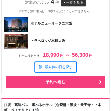
4
対象のホテル
件
一覧を見る
※空室が無い場合は、選択いただくことができません。
ホテルニューオータニ大阪
トラベロッジ本町大阪
18,990
～ 56,300
円
円
お一人様あたり
最安値の日を探す
予約へ進む
往復 高速バス＋選べるホテル（心斎橋・難波・天王寺・上本
町・ベイエリア）１泊