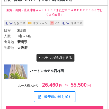
新潟・長岡・直江津発★ＷＩＬＬＥＲまたはＳＴＡＲＥＸＰＲＥＳＳで行
く２泊５日！
行きバス
オプション
2泊
帰りバス
日程
5
日間
人数
1名～6名
出発地
新潟県
到着地
大阪府
ホテルの詳細を見る
ハートンホテル西梅田
26,460
～ 55,500
円
円
お一人様あたり
最安値の日を探す