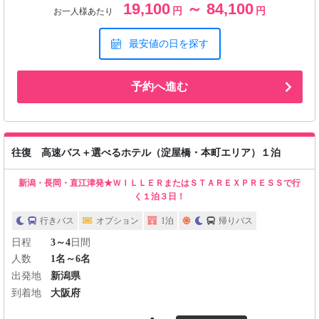
19,100
～ 84,100
円
円
お一人様あたり
最安値の日を探す
予約へ進む
往復 高速バス＋選べるホテル（淀屋橋・本町エリア）１泊
新潟・長岡・直江津発★ＷＩＬＬＥＲまたはＳＴＡＲＥＸＰＲＥＳＳで行
く１泊３日！
行きバス
オプション
1泊
帰りバス
日程
3～4
日間
人数
1名～6名
出発地
新潟県
到着地
大阪府