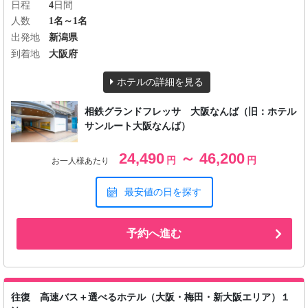
日程
4
日間
人数
1名～1名
出発地
新潟県
到着地
大阪府
ホテルの詳細を見る
相鉄グランドフレッサ 大阪なんば（旧：ホテル
サンルート大阪なんば）
24,490
～ 46,200
円
円
お一人様あたり
最安値の日を探す
予約へ進む
往復 高速バス＋選べるホテル（大阪・梅田・新大阪エリア）１