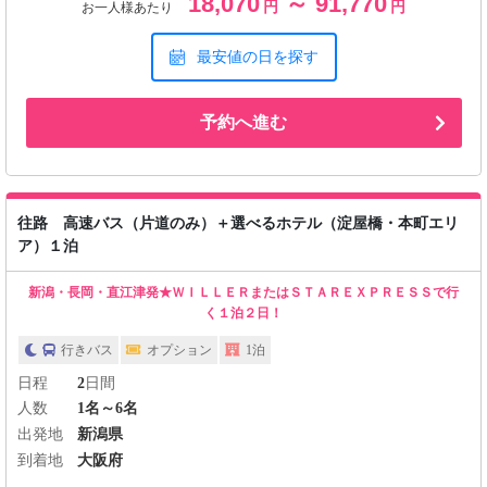
18,070
～ 91,770
円
円
お一人様あたり
最安値の日を探す
予約へ進む
往路 高速バス（片道のみ）＋選べるホテル（淀屋橋・本町エリ
ア）１泊
新潟・長岡・直江津発★ＷＩＬＬＥＲまたはＳＴＡＲＥＸＰＲＥＳＳで行
く１泊２日！
行きバス
オプション
1泊
日程
2
日間
人数
1名～6名
出発地
新潟県
到着地
大阪府