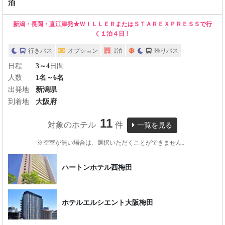
泊
新潟・長岡・直江津発★ＷＩＬＬＥＲまたはＳＴＡＲＥＸＰＲＥＳＳで行
く１泊４日！
行きバス
オプション
1泊
帰りバス
日程
3～4
日間
人数
1名～6名
出発地
新潟県
到着地
大阪府
11
対象のホテル
件
一覧を見る
※空室が無い場合は、選択いただくことができません。
ハートンホテル西梅田
ホテルエルシエント大阪梅田