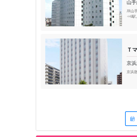
山手
JR山
⇒6駅
Ｔ
京浜
京浜