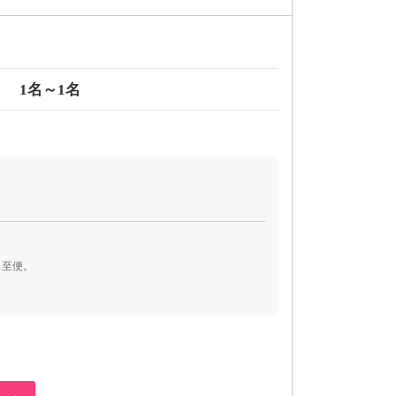
1名～1名
ス至便。