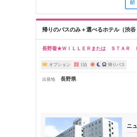
帰りのバスのみ＋選べるホテル（渋谷
長野着★ＷＩＬＬＥＲまたは ＳＴＡＲ 
オプション
1泊
帰りバス
長野県
出発地
ニ