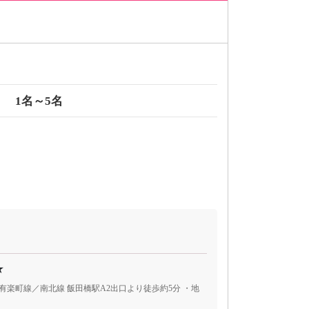
1名～5名
★
有楽町線／南北線 飯田橋駅A2出口より徒歩約5分 ・地