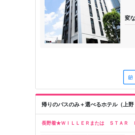
変
帰りのバスのみ＋選べるホテル（上野
長野着★ＷＩＬＬＥＲまたは ＳＴＡＲ 