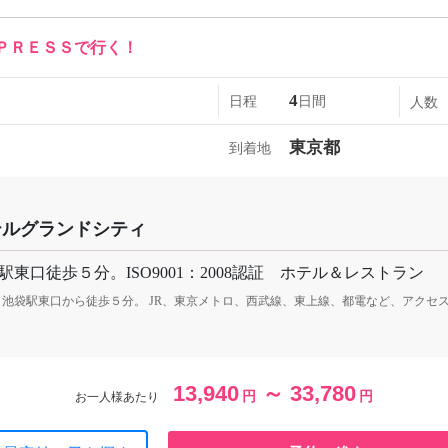
ＰＲＥＳＳで行く！
4
日程
日間
人数
東京都
到着地
テルグランドシティ
駅東口徒歩５分。ISO9001：2008認証 ホテル＆レストラン
・池袋駅東口から徒歩５分。 JR、東京メトロ、西武線、東上線、都電など、アクセ
13,940
～ 33,780
円
円
お一人様あたり