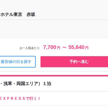
なホテル東京 赤坂
7,700
～ 55,640
円
円
お一人様あたり
最安値の日を探す
予約へ進む
・浅草・両国エリア）１泊
ＥＸＰＲＥＳＳで行く！