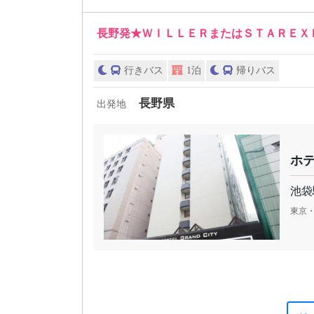
長野発★ＷＩＬＬＥＲまたはＳＴＡＲＥＸ
行きバス
1泊
帰りバス
長野県
出発地
ホ
池袋
東京