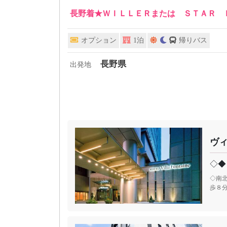
長野着★ＷＩＬＬＥＲまたは ＳＴＡＲ 
オプション
1泊
帰りバス
長野県
出発地
ヴ
◇◆
◇南
歩８