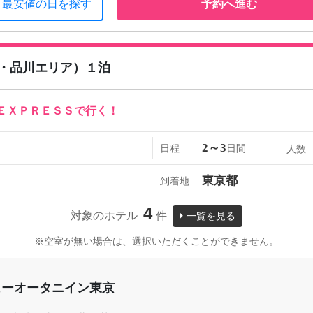
最安値の日を探す
予約へ進む
・品川エリア）１泊
ＥＸＰＲＥＳＳで行く！
2～3
日程
日間
人数
東京都
到着地
4
対象のホテル
件
一覧を見る
※空室が無い場合は、選択いただくことができません。
ューオータニイン東京