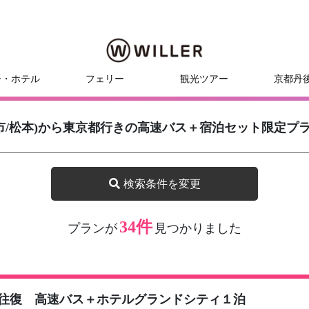
ー・ホテル
フェリー
観光ツアー
京都丹
野市/松本)から東京都行きの高速バス＋宿泊セット限定プ
検索条件を変更
34件
プランが
見つかりました
往復 高速バス＋ホテルグランドシティ１泊