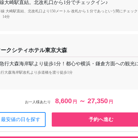
線大崎駅直結。北改札口から1分でチェックイン♪
手線 大崎駅直結、北改札口より150メートル 改札から１分であっという間にチェックイ
。14分
マークシティホテル東京大森
急行大森海岸駅より徒歩1分！都心や横浜・鎌倉方面への観光
急行大森海岸駅改札より歩道橋を渡り徒歩1分
8,600
～ 27,350
円
円
お一人様あたり
最安値の日を探す
予約へ進む