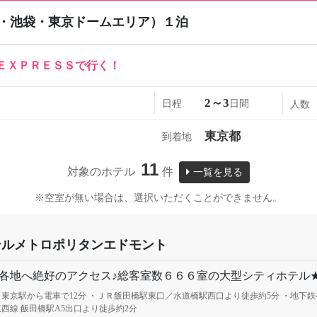
・池袋・東京ドームエリア）１泊
ＥＸＰＲＥＳＳで行く！
2～3
日程
日間
人数
東京都
到着地
11
対象のホテル
件
一覧を見る
※空室が無い場合は、選択いただくことができません。
テルメトロポリタンエドモント
各地へ絶好のアクセス♪総客室数６６６室の大型シティホテル
東京駅から電車で12分 ・ＪＲ飯田橋駅東口／水道橋駅西口より徒歩約5分 ・地下鉄
西線 飯田橋駅A5出口より徒歩約2分