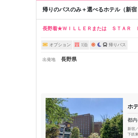
帰りのバスのみ＋選べるホテル（新宿
長野着★ＷＩＬＬＥＲまたは ＳＴＡＲ 
オプション
1泊
帰りバス
長野県
出発地
ホ
都内
新宿／
下鉄東