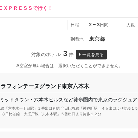
ＥＸＰＲＥＳＳで行く！
2～3
日程
日間
人数
東京都
到着地
3
対象のホテル
件
一覧を見る
※空室が無い場合は、選択いただくことができません。
ィラフォンテーヌグランド東京六本木
ミッドタウン・六本木ヒルズなど徒歩圏内で東京のラグジュア
北線「六本木一丁目駅」２番出口直結 ◇日比谷線「神谷町駅」４ｂ出口より徒歩１５
分 ◇日比谷線・大江戸線「六本木駅」５番出口より徒歩１２分