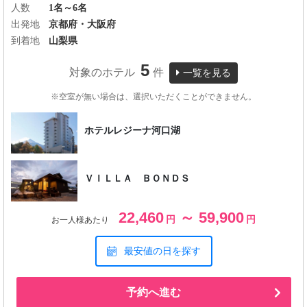
人数
1名～6名
出発地
京都府・大阪府
到着地
山梨県
5
対象のホテル
件
一覧を見る
※空室が無い場合は、選択いただくことができません。
ホテルレジーナ河口湖
ＶＩＬＬＡ ＢＯＮＤＳ
22,460
～ 59,900
円
円
お一人様あたり
最安値の日を探す
予約へ進む