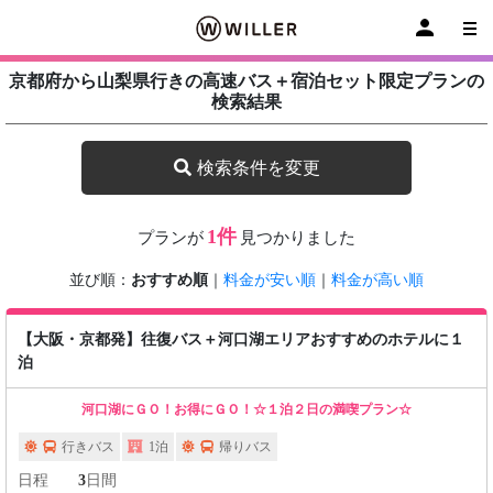
京都府から山梨県行きの高速バス＋宿泊セット限定プランの
検索結果
検索条件を変更
1件
プランが
見つかりました
並び順：
おすすめ順
｜
料金が安い順
｜
料金が高い順
【大阪・京都発】往復バス＋河口湖エリアおすすめのホテルに１
泊
河口湖にＧＯ！お得にＧＯ！☆１泊２日の満喫プラン☆
行きバス
1泊
帰りバス
日程
3
日間