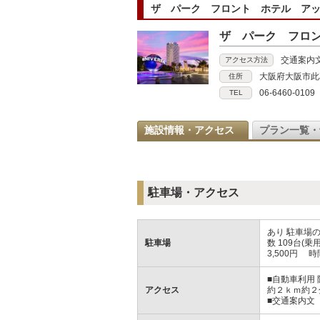
ザ パーク フロント ホテル アッ
ザ パーク フロ
交通案内
アクセス方法
大阪府大阪市此
住所
06-6460-0109
TEL
施設情報・アクセス
プラン一覧・
駐車場・アクセス
あり 駐車場の
駐車場
数 109台(乗
3,500円 
■自動車利用
アクセス
約２ｋｍ約２
■交通案内文