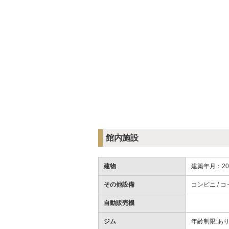
館内施設
建物
建築年月：20
その他設備
コンビニ /
コ
自動販売機
ジム
年齢制限:あり