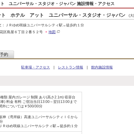
ト ユニバーサル・スタジオ・ジャパン 施設情報・アクセス
ント ホテル アット ユニバーサル・スタジオ・ジャパン
(
文：ＪＲゆめ咲線ユニバーサルシティ駅→徒歩約１分
花区島屋６丁目２番５２号
地図
予約
駐車場・アクセス
|
レストラン情報
|
館内施設情報
種類 屋内ガレージ 制限 あり(高さ2.1m) 収容台
用車) 料金 有料 ご宿泊当日13:00～翌日13:00まで
時間外については￥500/30分
 阪神（湾岸線）高速ユニバーサルシティＩＣから
分
 ＪＲゆめ咲線ユニバーサルシティ駅→徒歩約１分