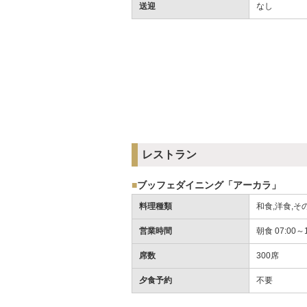
送迎
なし
レストラン
■
ブッフェダイニング「アーカラ」
料理種類
和食,洋食,そ
営業時間
朝食 07:00～1
席数
300席
夕食予約
不要