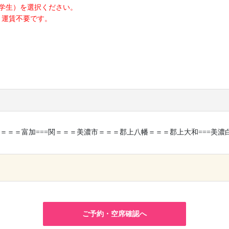
学生）を選択ください。
。運賃不要です。
＝＝＝富加===関＝＝＝美濃市＝＝＝郡上八幡＝＝＝郡上大和===美
×
ご予約・空席確認へ