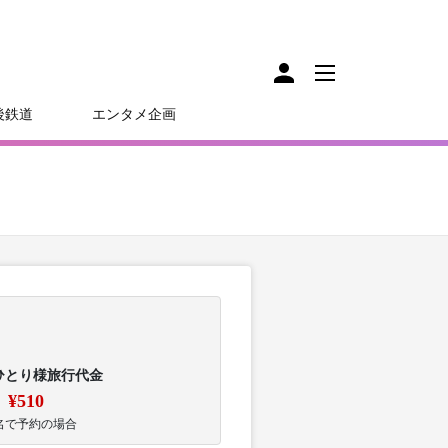
後鉄道
エンタメ企画
ひとり様旅行代金
¥510
名で予約の場合