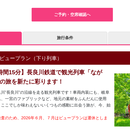
ご予約・空席確認へ
旅行条件
号ビュープラン（下り列車）
時間15分】長良川鉄道で観光列車「なが
の旅を新たに彩ります！
川”長良川”の沿線を走る観光列車です！車両内装にも、岐阜
ん、一宮のファブリックなど、地元の素材をふんだんに使用
。ここでしか味わえないいくつもの感動に出会う旅が、今、始
査のため、2026年６月、７月はビュープランは運休としま