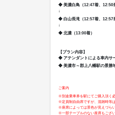
美濃白鳥（12:47着、12:5
↓
白山長滝（12:57着、12:5
↓
北濃（13:00着）
【プラン内容】
アテンダントによる車内サ
美濃市～郡上八幡駅の景勝
ご案内
※別途乗車券を駅にてご購入頂く
※定員制自由席ですが、混雑時等
※座席によっては景色が見えづら
※一部テーブルのない座席もござ