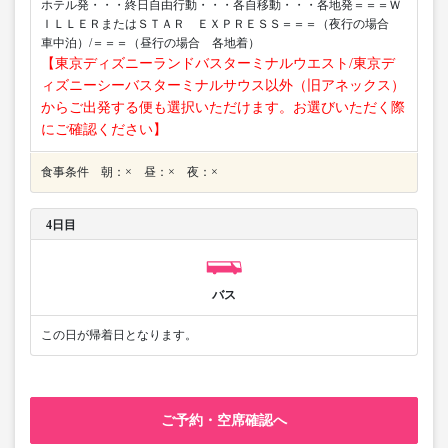
ホテル発・・・終日自由行動・・・各自移動・・・各地発＝＝＝Ｗ
ＩＬＬＥＲまたはＳＴＡＲ ＥＸＰＲＥＳＳ＝＝＝（夜行の場合
車中泊）/＝＝＝（昼行の場合 各地着）
【東京ディズニーランドバスターミナルウエスト/東京デ
ィズニーシーバスターミナルサウス以外（旧アネックス）
からご出発する便も選択いただけます。お選びいただく際
にご確認ください】
食事条件 朝：× 昼：× 夜：×
4日目
バス
この日が帰着日となります。
ご予約・空席確認へ