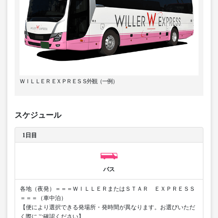
ＷＩＬＬＥＲ ＥＸＰＲＥＳＳ外観（一例）
スケジュール
1日目
バス
各地（夜発）＝＝＝ＷＩＬＬＥＲまたはＳＴＡＲ ＥＸＰＲＥＳＳ
＝＝＝（車中泊）
【便により選択できる発場所・発時間が異なります。お選びいただ
く際にご確認ください】