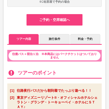
※2名部屋で予約の場合
ご予約・空席確認へ
ツアー内容
旅行条件
料金・予約
往復バス＋宿泊１泊 ※本商品にはパークチケットはついており
ません
ツアーのポイント
[1]
往路夜行バスだから朝到着でたっぷり遊べる！！
[2]
東京ディズニーリゾート®・オフィシャルホテルシェ
ラトン・グランデ・トーキョーベイ・ホテルにＳＴ
ＡＹ♪