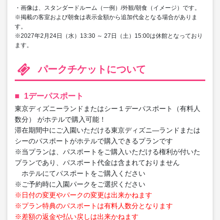
・画像は、スタンダードルーム（一例）/外観/朝食（イメージ）です。
※掲載の客室および朝食は表示金額から追加代金となる場合がありま
す。
※2027年2月24日（水）13:30 ～ 27日（土）15:00は休館となっており
ます。
パークチケットについて
1デーパスポート
東京ディズニーランドまたはシー１デーパスポート（有料人
数分） がホテルで購入可能！
滞在期間中にご入園いただける東京ディズニ―ランドまたは
シーのパスポートがホテルで購入できるプランです
※当プランは、パスポートをご購入いただける権利が付いた
プランであり、パスポート代金は含まれておりません
ホテルにてパスポートをご購入ください
※ご予約時に入園パークをご選択ください
※日付の変更やパークの変更は出来かねます
※プラン特典のパスポートは有料人数分となります
※差額の返金や払い戻しは出来かねます