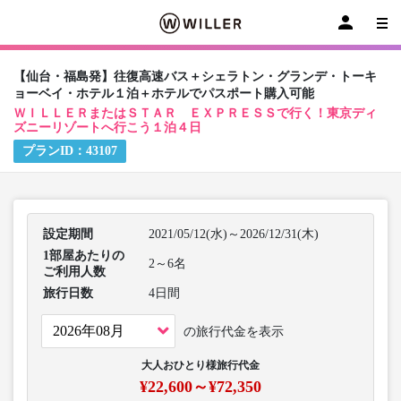
【仙台・福島発】往復高速バス＋シェラトン・グランデ・トーキ
ョーベイ・ホテル１泊＋ホテルでパスポート購入可能
ＷＩＬＬＥＲまたはＳＴＡＲ ＥＸＰＲＥＳＳで行く！東京ディ
ズニーリゾートへ行こう１泊４日
プランID：
43107
設定期間
2021/05/12(水)～2026/12/31(木)
1部屋あたりの
2～6名
ご利用人数
旅行日数
4日間
の旅行代金を表示
大人おひとり様旅行代金
¥22,600～¥72,350