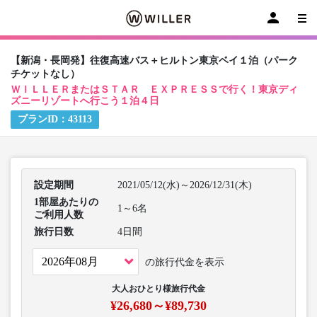
【新潟・長岡発】往復高速バス＋ヒルトン東京ベイ１泊（パーク
チケットなし）
ＷＩＬＬＥＲまたはＳＴＡＲ ＥＸＰＲＥＳＳで行く！東京ディ
ズニーリゾートへ行こう１泊４日
プランID：
43113
設定期間
2021/05/12(水)～2026/12/31(木)
1部屋あたりの
1～6名
ご利用人数
旅行日数
4日間
の旅行代金を表示
大人おひとり様旅行代金
¥26,680～¥89,730