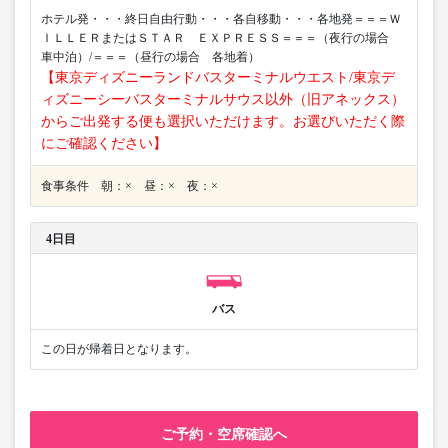
ホテル発・・・終日自由行動・・・各自移動・・・各地発＝＝＝Ｗ
ＩＬＬＥＲまたはＳＴＡＲ ＥＸＰＲＥＳＳ＝＝＝（夜行の場合
車中泊）/＝＝＝（昼行の場合 各地着）
【東京ディズニーランドバスターミナルウエスト/東京デ
ィズニーシーバスターミナルサウス以外（旧アネックス）
からご出発する便も選択いただけます。お選びいただく際
にご確認ください】
食事条件 朝：× 昼：× 夜：×
4日目
バス
この日が帰着日となります。
ご予約・空席確認へ