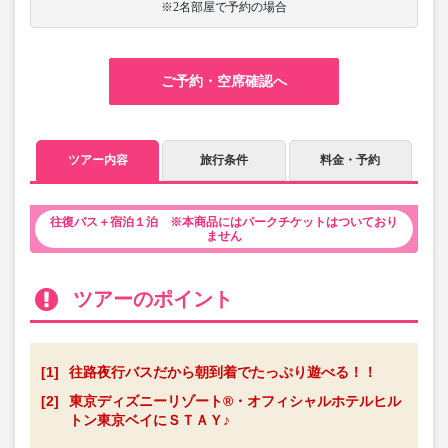
※2名部屋で予約の場合
ご予約・空席確認へ
ツアー内容
旅行条件
料金・予約
往復バス＋宿泊１泊 ※本商品にはパークチケットはついており
ません
ツアーのポイント
[1]
往路夜行バスだから朝到着でたっぷり遊べる！！
[2]
東京ディズニーリゾート®・オフィシャルホテルヒル
トン東京ベイにＳＴＡＹ♪