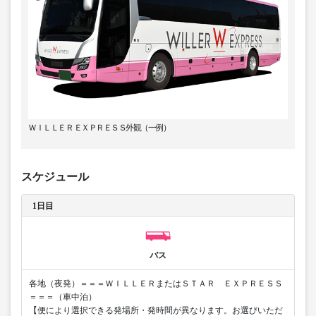
ＷＩＬＬＥＲ ＥＸＰＲＥＳＳ外観（一例）
スケジュール
1日目
バス
各地（夜発）＝＝＝ＷＩＬＬＥＲまたはＳＴＡＲ ＥＸＰＲＥＳＳ
＝＝＝（車中泊）
【便により選択できる発場所・発時間が異なります。お選びいただ