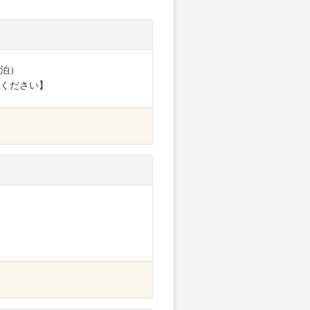
泊）
ください】