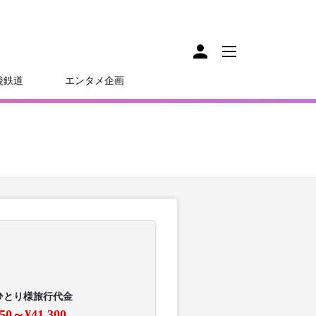
後鉄道
エンタメ企画
ひとり様旅行代金
450～¥41,300