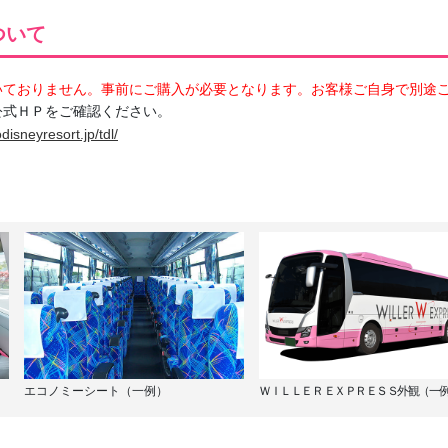
ついて
いておりません。事前にご購入が必要となります。お客様ご自身で別途
公式ＨＰをご確認ください。
disneyresort.jp/tdl/
エコノミーシート（一例）
ＷＩＬＬＥＲ ＥＸＰＲＥＳＳ外観（一