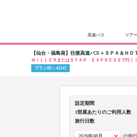
高速バス
ツア
【仙台・福島発】往復高速バス＋ＳＰＡ＆ＨＯ
ＷＩＬＬＥＲまたはＳＴＡＲ ＥＸＰＲＥＳＳで行く
プランID：
43147
設定期間
1部屋あたりのご利用人数
旅行日数
の旅